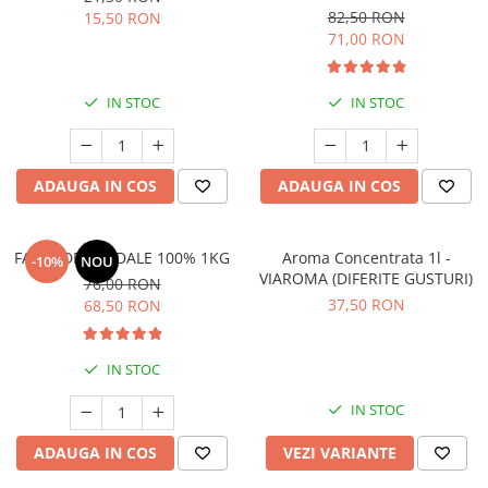
82,50 RON
15,50 RON
71,00 RON
IN STOC
IN STOC
ADAUGA IN COS
ADAUGA IN COS
FAINA DE MIGDALE 100% 1KG
Aroma Concentrata 1l -
-10%
NOU
VIAROMA (DIFERITE GUSTURI)
76,00 RON
37,50 RON
68,50 RON
IN STOC
IN STOC
ADAUGA IN COS
VEZI VARIANTE