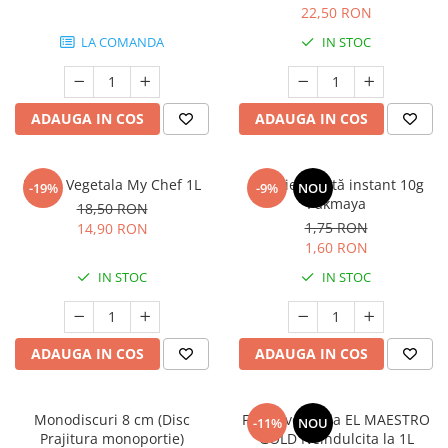
22,50 RON
LA COMANDA
IN STOC
ADAUGA IN COS
ADAUGA IN COS
Frisca Vegetala My Chef 1L
Drojdie uscată instant 10g
-19%
-9%
NOU
Pakmaya
18,50 RON
1,75 RON
14,90 RON
1,60 RON
IN STOC
IN STOC
ADAUGA IN COS
ADAUGA IN COS
Monodiscuri 8 cm (Disc
Frisca vegetala EL MAESTRO
-11%
NOU
Prajitura monoportie)
GOLD Neindulcita la 1L