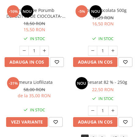
Amidon De Porumb
Topping Ciocolata 500g
-16%
NOU
-5%
NOU
DEPOZITUL DE CIOCOLATA-
17,29 RON
1kg
18,50 RON
16,50 RON
15,50 RON
IN STOC
IN STOC
ADAUGA IN COS
ADAUGA IN COS
Zmeura Liofilizata
Unt nesarat 82 % - 250g
-31%
NOU
58,00 RON
22,50 RON
de la 35,00 RON
IN STOC
IN STOC
VEZI VARIANTE
ADAUGA IN COS