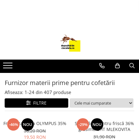
PRODUSE
CIOCOLATA
COLORANTI ALIMENTARI
DECOR
GLAZURI, UMPLUTURI, CREME
USTENSILE SI FORME SILICON
Furnizor materii prime pentru cofetării
PASTA DE ZAHAR
AMBALAJE
Afiseaza:
1-
24
din
407
produse
DIVERSE
FILTRE
FRISCA, UNT, LAPTE CONDENSAT
COJI TARTE
Frisca Naturala OLYMPUS 35%
Smântână pentru friscă 36%
-46%
NOU
-29%
NOU
grăsime UHT MLEKOVITA
AROME
36,20 RON
31,90 RON
19,50 RON