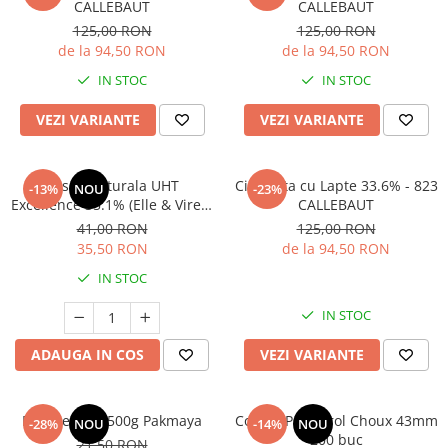
CALLEBAUT
CALLEBAUT
125,00 RON
125,00 RON
de la 94,50 RON
de la 94,50 RON
IN STOC
IN STOC
VEZI VARIANTE
VEZI VARIANTE
Frisca Naturala UHT
Ciocolata cu Lapte 33.6% - 823
-13%
NOU
-23%
Excellence 35.1% (Elle & Vire) -
CALLEBAUT
1L
41,00 RON
125,00 RON
35,50 RON
de la 94,50 RON
IN STOC
IN STOC
ADAUGA IN COS
VEZI VARIANTE
Praf de copt 500g Pakmaya
Coji de Profiterol Choux 43mm
-28%
NOU
-14%
NOU
200 buc
21,50 RON