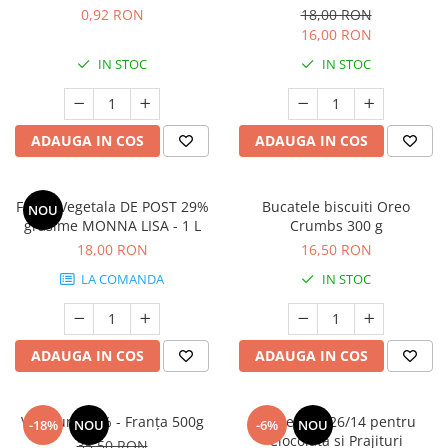
0,92 RON
18,00 RON
16,00 RON
IN STOC
IN STOC
ADAUGA IN COS
ADAUGA IN COS
Frisca Vegetala DE POST 29%
Bucatele biscuiti Oreo
NOU
grasime MONNA LISA - 1 L
Crumbs 300 g
18,00 RON
16,50 RON
LA COMANDA
IN STOC
ADAUGA IN COS
ADAUGA IN COS
Voila unt 82% - Franța 500g
Lapte Praf 26/14 pentru
-18%
NOU
-6%
NOU
Ciocolata si Prajituri
35,50 RON