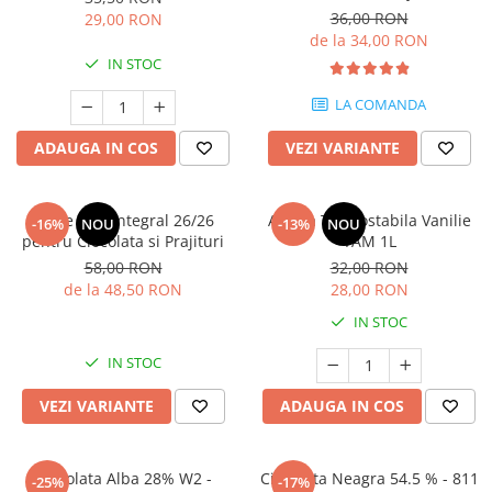
36,00 RON
29,00 RON
de la 34,00 RON
IN STOC
LA COMANDA
ADAUGA IN COS
VEZI VARIANTE
Lapte Praf Integral 26/26
Aroma Termostabila Vanilie
-16%
NOU
-13%
NOU
pentru Ciocolata si Prajituri
YAM 1L
58,00 RON
32,00 RON
de la 48,50 RON
28,00 RON
IN STOC
IN STOC
VEZI VARIANTE
ADAUGA IN COS
Ciocolata Alba 28% W2 -
Ciocolata Neagra 54.5 % - 811
-25%
-17%