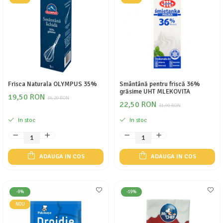
Frisca Naturala OLYMPUS 35%
Smântână pentru friscă 36%
grăsime UHT MLEKOVITA
19,50 RON
36,20 RON
22,50 RON
31,90 RON
In stoc
In stoc
ADAUGA IN COS
ADAUGA IN COS
-9%
-19%
NOU