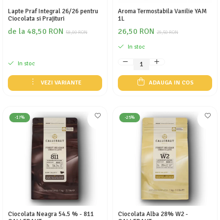
Lapte Praf Integral 26/26 pentru
Aroma Termostabila Vanilie YAM
Ciocolata si Prajituri
1L
de la 48,50 RON
26,50 RON
58,00 RON
29,50 RON
In stoc
In stoc
VEZI VARIANTE
ADAUGA IN COS
-17%
-25%
Ciocolata Neagra 54.5 % - 811
Ciocolata Alba 28% W2 -