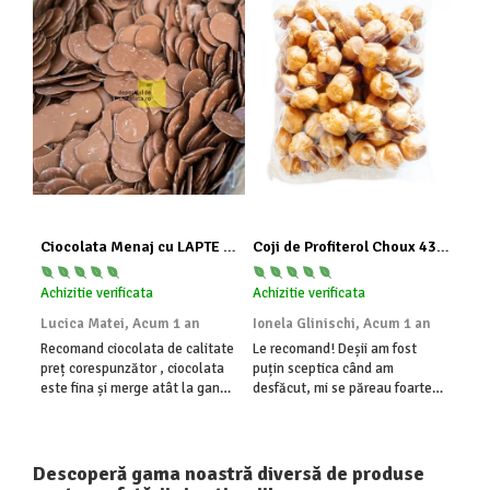
Ciocolata Menaj cu LAPTE Banuti
Coji de Profiterol Choux 43mm 200 buc
Achizitie verificata
Achizitie verificata
Achi
Lucica Matei,
Acum 1 an
Ionela Glinischi,
Acum 1 an
LIL
an
Recomand ciocolata de calitate
Le recomand! Deșii am fost
preț corespunzător , ciocolata
puțin sceptica când am
Foar
este fina și merge atât la ganaj
desfăcut, mi se păreau foarte
am f
,creme cu alte produse cât și
tari, s-au înmuiat foarte repede.
pentru decor
Au fost deliciu
Descoperă gama noastră diversă de produse