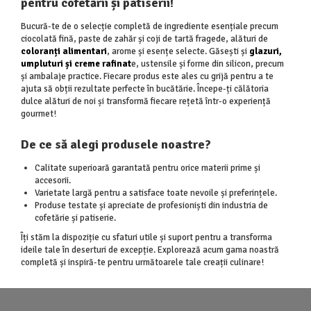
pentru cofetării și patiserii!
Bucură-te de o selecție completă de ingrediente esențiale precum
ciocolată fină, paste de zahăr și coji de tartă fragede, alături de
coloranți alimentari
, arome și esențe selecte. Găsești și
glazuri,
umpluturi și creme rafinat
e, ustensile și forme din silicon, precum
și ambalaje practice. Fiecare produs este ales cu grijă pentru a te
ajuta să obții rezultate perfecte în bucătărie. Începe-ți călătoria
dulce alături de noi și transformă fiecare rețetă într-o experiență
gourmet!
De ce să alegi produsele noastre?
Calitate superioară garantată pentru orice materii prime și
accesorii.
Varietate largă pentru a satisface toate nevoile și preferințele.
Produse testate și apreciate de profesioniști din industria de
cofetărie și patiserie.
Îți stăm la dispoziție cu sfaturi utile și suport pentru a transforma
ideile tale în deserturi de excepție. Explorează acum gama noastră
completă și inspiră-te pentru următoarele tale creații culinare!