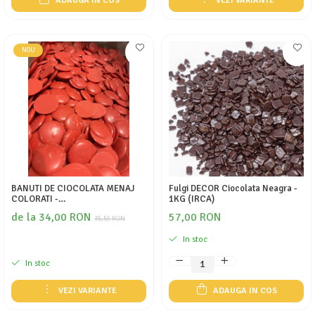
ADAUGA IN COS
VEZI VARIANTE
NOU
BANUTI DE CIOCOLATA MENAJ
Fulgi DECOR Ciocolata Neagra -
COLORATI -
1KG (IRCA)
DEPOZITULDECIOCOLATA.RO
de la 34,00 RON
57,00 RON
35,50 RON
In stoc
In stoc
VEZI VARIANTE
ADAUGA IN COS