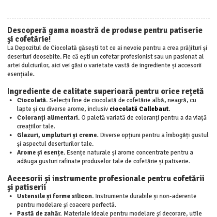
Descoperă gama noastră de produse pentru patiserie
și cofetărie!
La Depozitul de Ciocolată găsești tot ce ai nevoie pentru a crea prăjituri și
deserturi deosebite. Fie că ești un cofetar profesionist sau un pasionat al
artei dulciurilor, aici vei găsi o varietate vastă de ingrediente și accesorii
esențiale.
Ingrediente de calitate superioară pentru orice rețetă
Ciocolată.
Selecții fine de ciocolată de cofetărie albă, neagră, cu
lapte și cu diverse arome, inclusiv
ciocolată Callebaut
.
Coloranți alimentari.
O paletă variată de coloranți pentru a da viață
creațiilor tale.
Glazuri, umpluturi și creme.
Diverse opțiuni pentru a îmbogăți gustul
și aspectul deserturilor tale.
Arome și esențe.
Esențe naturale și arome concentrate pentru a
adăuga gusturi rafinate produselor tale de cofetărie și patiserie.
Accesorii și instrumente profesionale pentru cofetării
și patiserii
Ustensile și forme silicon.
Instrumente durabile și non-aderente
pentru modelare și coacere perfectă.
Pastă de zahăr.
Materiale ideale pentru modelare și decorare, utile