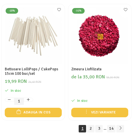
-18%
-31%
Betisoare LolliPops / CakePops
Zmeura Liofilizata
15cm 100 buc/set
de la 35,00 RON
58,00 RON
19,99 RON
24,40 RON
In stoc
In stoc
ADAUGA IN COS
VEZI VARIANTE
1
2
3
14
...