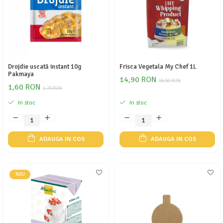
Drojdie uscată instant 10g
Frisca Vegetala My Chef 1L
Pakmaya
14,90 RON
18,50 RON
1,60 RON
1,75 RON
In stoc
In stoc
ADAUGA IN COS
ADAUGA IN COS
NOU