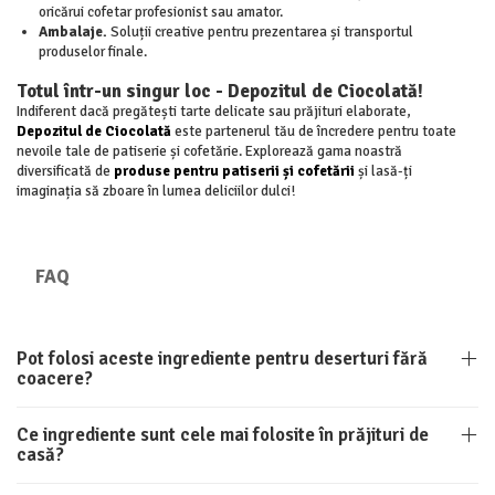
oricărui cofetar profesionist sau amator.
Ambalaje.
Soluții creative pentru prezentarea și transportul
produselor finale.
Totul într-un singur loc - Depozitul de Ciocolată!
Indiferent dacă pregătești tarte delicate sau prăjituri elaborate,
Depozitul de Ciocolată
este partenerul tău de încredere pentru toate
nevoile tale de patiserie și cofetărie. Explorează gama noastră
diversificată de
produse pentru patiserii și cofetării
și lasă-ți
imaginația să zboare în lumea deliciilor dulci!
FAQ
Pot folosi aceste ingrediente pentru deserturi fără
coacere?
Ce ingrediente sunt cele mai folosite în prăjituri de
casă?