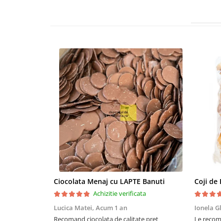
Ciocolata Menaj cu LAPTE Banuti
Coji de
Achizitie verificata
Lucica Matei,
Acum 1 an
Ionela Gl
Recomand ciocolata de calitate preț
Le recoma