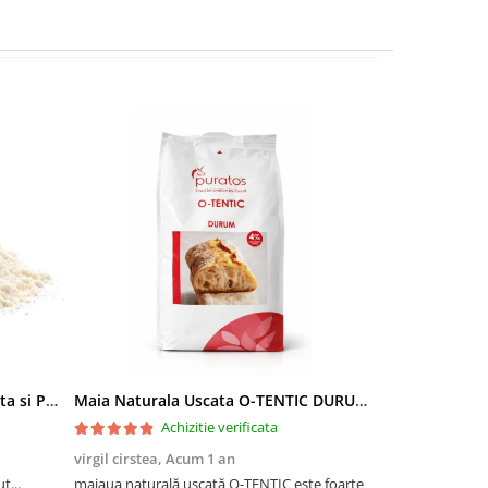
Lapte Praf 26/14 pentru Ciocolata si Prajituri
Maia Naturala Uscata O-TENTIC DURUM - 1 kg
Achizitie verificata
Ac
virgil cirstea,
Acum 1 an
Mariana,
Acum 
t...
maiaua naturală uscată O-TENTIC este foarte
Calitate super! P