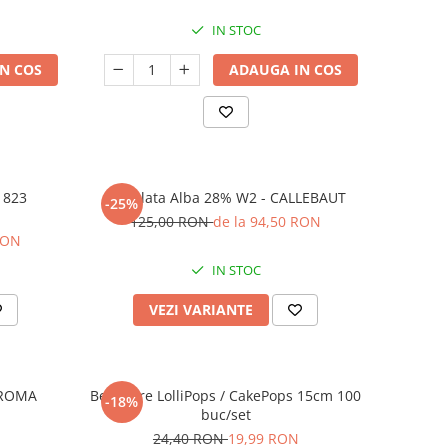
IN STOC
N COS
ADAUGA IN COS
- 823
Ciocolata Alba 28% W2 - CALLEBAUT
-25%
125,00 RON
de la 94,50 RON
RON
IN STOC
VEZI VARIANTE
AROMA
Betisoare LolliPops / CakePops 15cm 100
-18%
buc/set
24,40 RON
19,99 RON