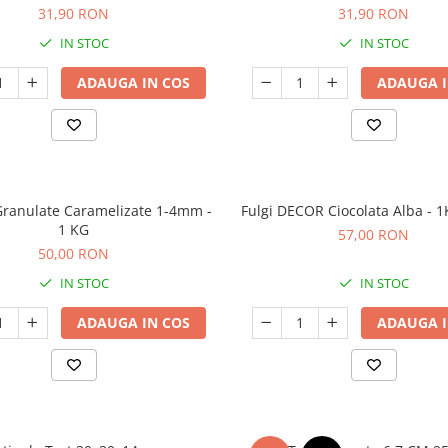
31,90 RON
31,90 RON
IN STOC
IN STOC
ADAUGA IN COS
ADAUGA I
Granulate Caramelizate 1-4mm -
Fulgi DECOR Ciocolata Alba - 1
1 KG
57,00 RON
50,00 RON
IN STOC
IN STOC
ADAUGA IN COS
ADAUGA I