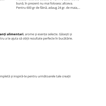
bună, în prezent nu mai folosesc altceva.
și foarte mulțum
Pentru 600 gr de făină, adaug 24 gr. de maia,
400 ml apă. Nu se compară cu altceva, deși e
făcută la mașină de făcut păine.
anți alimentari
, arome și esențe selecte. Găsești și
tru a te ajuta să obții rezultate perfecte în bucătărie.
ompletă și inspiră-te pentru următoarele tale creații