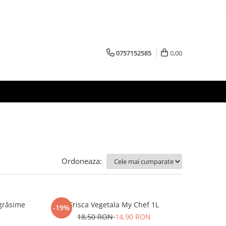
0757152585
0,00
Ordoneaza:
grăsime
Frisca Vegetala My Chef 1L
-19%
18,50 RON
14,90 RON