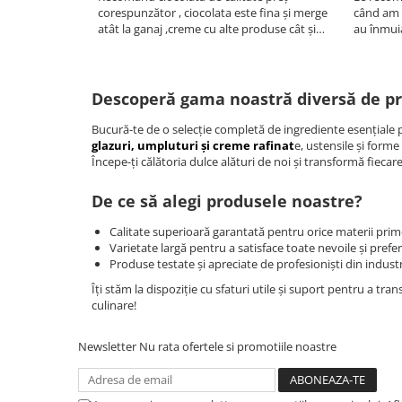
corespunzător , ciocolata este fina și merge
când am d
atât la ganaj ,creme cu alte produse cât și
au înmuia
pentru decor
Descoperă gama noastră diversă de prod
Bucură-te de o selecție completă de ingrediente esențiale pr
glazuri, umpluturi și creme rafinat
e, ustensile și forme
Începe-ți călătoria dulce alături de noi și transformă fieca
De ce să alegi produsele noastre?
Calitate superioară garantată pentru orice materii prime
Varietate largă pentru a satisface toate nevoile și prefer
Produse testate și apreciate de profesioniști din industri
Îți stăm la dispoziție cu sfaturi utile și suport pentru a t
culinare!
Newsletter
Nu rata ofertele si promotiile noastre