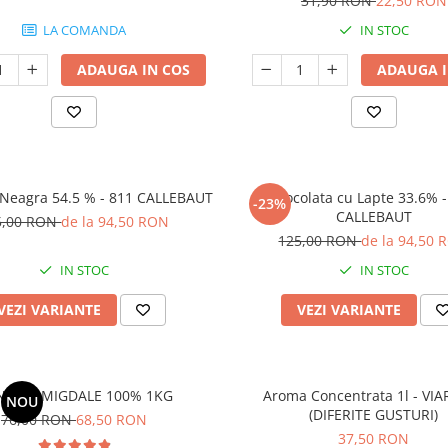
31,90 RON
22,50 RON
LA COMANDA
IN STOC
ADAUGA IN COS
ADAUGA I
 Neagra 54.5 % - 811 CALLEBAUT
Ciocolata cu Lapte 33.6% 
-23%
CALLEBAUT
5,00 RON
de la 94,50 RON
125,00 RON
de la 94,50 
IN STOC
IN STOC
VEZI VARIANTE
VEZI VARIANTE
NA DE MIGDALE 100% 1KG
Aroma Concentrata 1l - VI
NOU
(DIFERITE GUSTURI)
76,00 RON
68,50 RON
37,50 RON