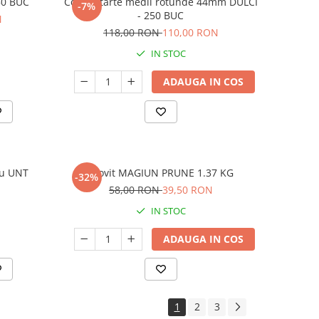
50 BUC
Coji de tarte medii rotunde 44mm DULCI
-7%
- 250 BUC
N
118,00 RON
110,00 RON
IN STOC
ADAUGA IN COS
cu UNT
Arovit MAGIUN PRUNE 1.37 KG
-32%
58,00 RON
39,50 RON
IN STOC
ADAUGA IN COS
1
2
3