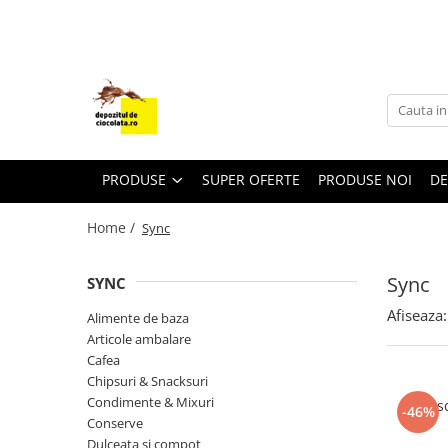
PRODUSE
CIOCOLATA
COLORANTI ALIMENTARI
DECOR
PRODUSE
SUPER OFERTE
PRODUSE NOI
DE
GLAZURI, UMPLUTURI, CREME
Home /
Sync
USTENSILE SI FORME SILICON
PASTA DE ZAHAR
Sync
SYNC
AMBALAJE
Afiseaza:
Alimente de baza
DIVERSE
Articole ambalare
FRISCA, UNT, LAPTE CONDENSAT
Cafea
Chipsuri & Snacksuri
COJI TARTE
Condimente & Mixuri
Fri
-46%
AROME
Conserve
Dulceata si compot