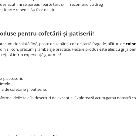
esfăcut, mi se păreau foarte tari, s-
recomand cu drag
t foarte repede. Au fost deliciu
use pentru cofetării și patiserii!
ecum ciocolată fină, paste de zahăr și coji de tartă fragede, alături de
color
 din silicon, precum și ambalaje practice. Fiecare produs este ales cu grijă pen
re rețetă într-o experiență gourmet!
 și accesorii.
ințele.
a de cofetărie și patiserie.
ransforma ideile tale în deserturi de excepție. Explorează acum gama noastră c