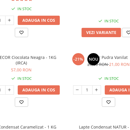
IN STOC
ADAUGA IN COS
IN STOC
VEZI VARIANTE
DECOR Ciocolata Neagra - 1KG
Zahar Pudra Vanilat
-21%
NOU
(IRCA)
26,50 RON
21,00 RON
57,00 RON
IN STOC
IN STOC
ADAUGA IN COS
ADAUGA I
Condensat Caramelizat - 1 KG
Lapte Condensat NATUR -