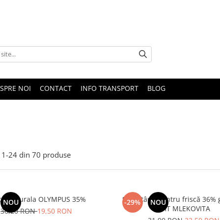
SPRE NOI
CONTACT
INFO TRANSPORT
BLOG
1-
24
din
70
produse
sca Naturala OLYMPUS 35%
Smântână pentru friscă 36% 
NOU
-29%
NOU
UHT MLEKOVITA
36,20 RON
19,50 RON