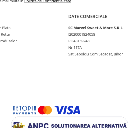
la mai multe in
Politica de Confidentialitate
DATE COMERCIALE
 Plata
SC Marvel Sweet & More S.R.L
e Retur
J2020001824058
Produselor
RO43159248
Nr 117A
Sat Sabolciu Com Sacadat, Bihor
a