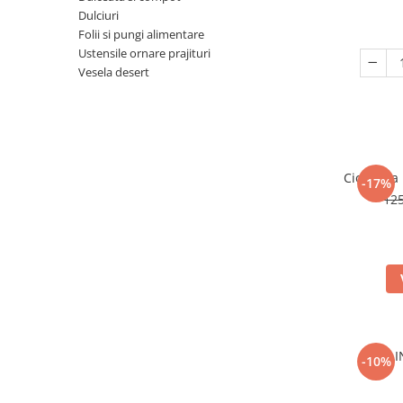
Dulciuri
Folii si pungi alimentare
Ustensile ornare prajituri
Vesela desert
Ciocolata
-17%
12
FAI
-10%