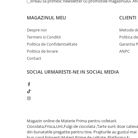
Vreau sa primesc newsletter cu promotiile magazinului. Af
MAGAZINUL MEU
CLIENTI
Despre noi
Metode de
Termeni si Conditii
Politica d
Politica de Confidentialitate
Garantia 
Politica de livrare
ANPC
Contact
SOCIAL
URMARESTE-NE IN SOCIAL MEDIA
Magazin online de Materie Prima pentru cofetarii.
Ciocolata,Frisca,Unt,Fulgi de ciocolata ,Tarte sunt doar catev
din bunatatile pregatite pentru tine. Prajiturile au gustul mai
bun cand folosesti Materii Prime de calitate.
Platforma E-