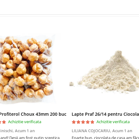
 Profiterol Choux 43mm 200 buc
Achizitie verificata
Achizitie verificata
inischi,
Acum 1 an
LILIANA COJOCARIU,
Acum 1 an
nd! Deșii am fost puțin sceptica
Foarte bun, ciocolata de casa am făcu