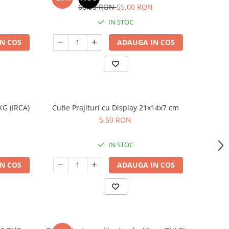
68,90 RON
55,00 RON
IN STOC
N COS
ADAUGA IN COS
KG (IRCA)
Cutie Prajituri cu Display 21x14x7 cm
5,50 RON
IN STOC
N COS
ADAUGA IN COS