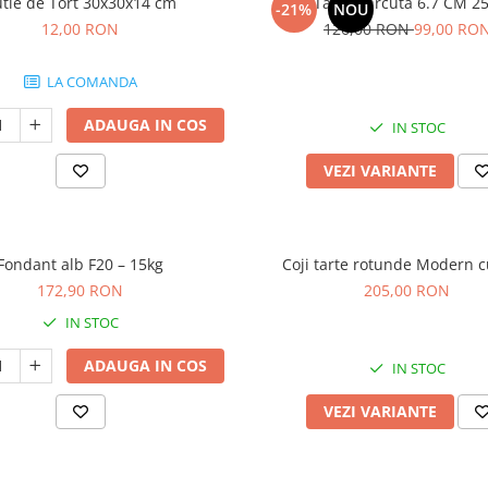
tie de Tort 30x30x14 cm
Coji Tarte Barcuta 6.7 CM 2
-21%
NOU
12,00 RON
126,00 RON
99,00 RO
LA COMANDA
ADAUGA IN COS
IN STOC
VEZI VARIANTE
Fondant alb F20 – 15kg
Coji tarte rotunde Modern 
172,90 RON
205,00 RON
IN STOC
ADAUGA IN COS
IN STOC
VEZI VARIANTE