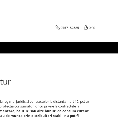
0757152585
0,00
etur
regimul juridic al contractelor la distanta – art 12, pct a)
protectia consumatorilor cu privire la contractele la
imentare, bauturi sau alte bunuri de consum curent
au de munca prin distribuitori stabili nu pot fi