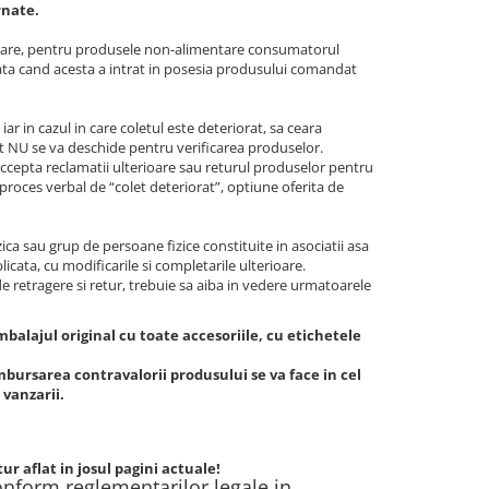
rnate.
ioare, pentru produsele non-alimentare consumatorul
 data cand acesta a intrat in posesia produsului comandat
 in cazul in care coletul este deteriorat, sa ceara
at NU se va deschide pentru verificarea produselor.
accepta reclamatii ulterioare sau returul produselor pentru
 proces verbal de “colet deteriorat”, optiune oferita de
ca sau grup de persoane fizice constituite in asociatii asa
icata, cu modificarile si completarile ulterioare.
 retragere si retur, trebuie sa aiba in vedere urmatoarele
ambalajul original cu toate accesoriile, cu etichetele
mbursarea contravalorii produsului se va face in cel
 vanzarii.
r aflat in josul pagini actuale!
nform reglementarilor legale in