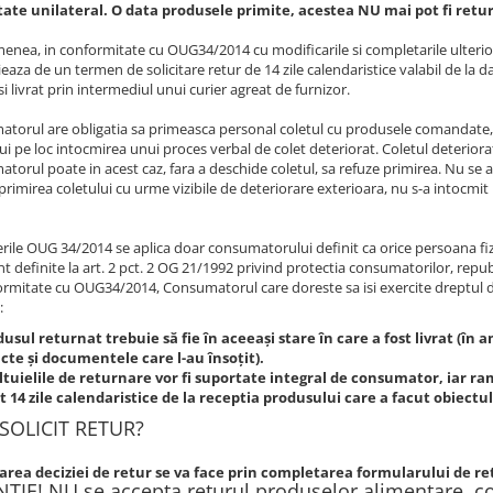
ate unilateral. O data produsele primite, acestea NU mai pot fi retu
enea, in conformitate cu OUG34/2014 cu modificarile si completarile ulter
ieaza de un termen de solicitare retur de 14 zile calendaristice valabil de la
si livrat prin intermediul unui curier agreat de furnizor.
torul are obligatia sa primeasca personal coletul cu produsele comandate, iar
lui pe loc intocmirea unui proces verbal de colet deteriorat. Coletul deterior
torul poate in acest caz, fara a deschide coletul, sa refuze primirea. Nu se 
 primirea coletului cu urme vizibile de deteriorare exterioara, nu s-a intocmit
rile OUG 34/2014 se aplica doar consumatorului definit ca orice persoana fizi
 definite la art. 2 pct. 2 OG 21/1992 privind protectia consumatorilor, republ
ormitate cu OUG34/2014, Consumatorul care doreste sa isi exercite dreptul de
:
usul returnat trebuie să fie în aceeaşi stare în care a fost livrat (în 
cte şi documentele care l-au însoţit).
tuielile de returnare vor fi suportate integral de consumator, iar ra
 14 zile calendaristice de la receptia produsului care a facut obiectul
SOLICIT RETUR?
area deciziei de retur se va face prin completarea formularului de retu
TIE! NU se accepta returul produselor alimentare, co