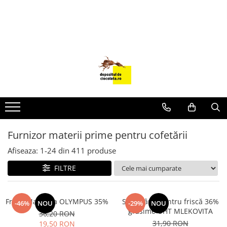
PRODUSE
CIOCOLATA
COLORANTI ALIMENTARI
DECOR
GLAZURI, UMPLUTURI, CREME
USTENSILE SI FORME SILICON
Furnizor materii prime pentru cofetării
PASTA DE ZAHAR
AMBALAJE
Afiseaza:
1-
24
din
411
produse
DIVERSE
FILTRE
FRISCA, UNT, LAPTE CONDENSAT
COJI TARTE
Frisca Naturala OLYMPUS 35%
Smântână pentru friscă 36%
-46%
NOU
-29%
NOU
grăsime UHT MLEKOVITA
AROME
36,20 RON
31,90 RON
19,50 RON