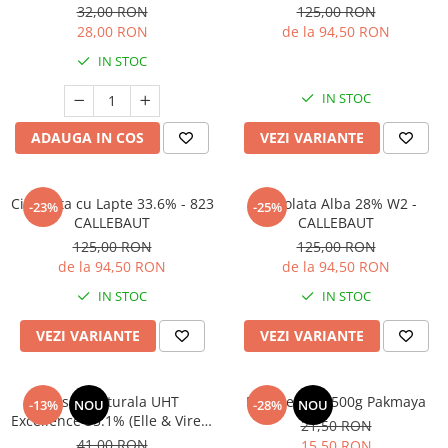
32,00 RON
125,00 RON
28,00 RON
de la 94,50 RON
IN STOC
IN STOC
ADAUGA IN COS
VEZI VARIANTE
Ciocolata cu Lapte 33.6% - 823
Ciocolata Alba 28% W2 -
-23%
-25%
CALLEBAUT
CALLEBAUT
125,00 RON
125,00 RON
de la 94,50 RON
de la 94,50 RON
IN STOC
IN STOC
VEZI VARIANTE
VEZI VARIANTE
Frisca Naturala UHT
Praf de copt 500g Pakmaya
-13%
NOU
-28%
NOU
Excellence 35.1% (Elle & Vire) -
21,50 RON
1L
41,00 RON
15,50 RON