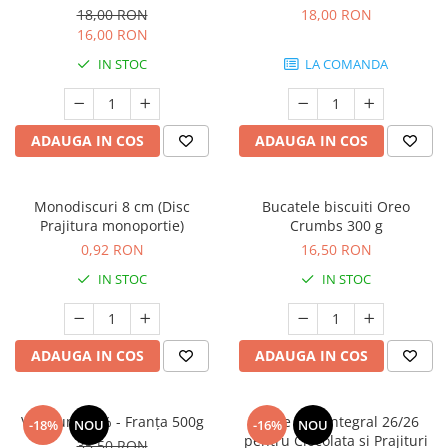
18,00 RON
18,00 RON
16,00 RON
IN STOC
LA COMANDA
ADAUGA IN COS
ADAUGA IN COS
Monodiscuri 8 cm (Disc
Bucatele biscuiti Oreo
Prajitura monoportie)
Crumbs 300 g
0,92 RON
16,50 RON
IN STOC
IN STOC
ADAUGA IN COS
ADAUGA IN COS
Voila unt 82% - Franța 500g
Lapte Praf Integral 26/26
-18%
NOU
-16%
NOU
pentru Ciocolata si Prajituri
35,50 RON