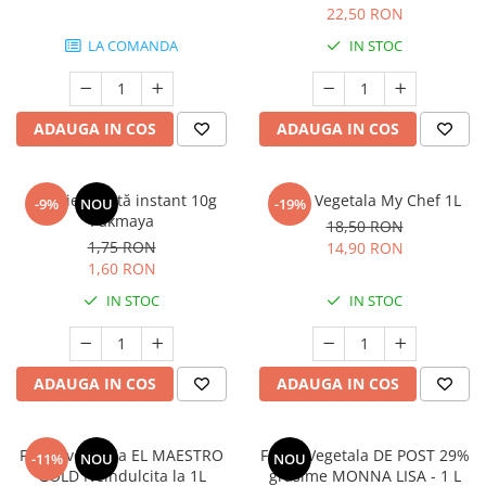
22,50 RON
LA COMANDA
IN STOC
ADAUGA IN COS
ADAUGA IN COS
Drojdie uscată instant 10g
Frisca Vegetala My Chef 1L
-9%
NOU
-19%
Pakmaya
18,50 RON
1,75 RON
14,90 RON
1,60 RON
IN STOC
IN STOC
ADAUGA IN COS
ADAUGA IN COS
Frisca vegetala EL MAESTRO
Frisca Vegetala DE POST 29%
-11%
NOU
NOU
GOLD Neindulcita la 1L
grasime MONNA LISA - 1 L