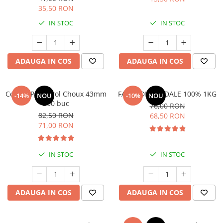
35,50 RON
IN STOC
IN STOC
ADAUGA IN COS
ADAUGA IN COS
Coji de Profiterol Choux 43mm
FAINA DE MIGDALE 100% 1KG
-14%
NOU
-10%
NOU
200 buc
76,00 RON
82,50 RON
68,50 RON
71,00 RON
IN STOC
IN STOC
ADAUGA IN COS
ADAUGA IN COS