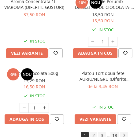
Aroma Concentrata 1l -
Amidon De Porumb
-16%
NOU
VIAROMA (DIFERITE GUSTURI)
DEPOZITUL DE CIOCOLATA-
1kg
37,50 RON
18,50 RON
15,50 RON
IN STOC
IN STOC
VEZI VARIANTE
ADAUGA IN COS
Topping Ciocolata 500g
Platou Tort doua fete
-5%
NOU
AURIU/NEGRU (Diferite
17,29 RON
dimensiuni)
de la 3,45 RON
16,50 RON
IN STOC
IN STOC
ADAUGA IN COS
VEZI VARIANTE
1
2
3
18
...