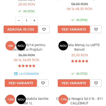
58,00 RON
29,00 RON
de la 48,50 RON
IN STOC
IN STOC
ADAUGA IN COS
VEZI VARIANTE
Lapte Praf 26/14 pentru
Ciocolata Menaj cu LAPTE
-6%
NOU
NOU
Ciocolata si Prajituri
Banuti
36,00 RON
35,50 RON
de la 34,00 RON
LA COMANDA
IN STOC
VEZI VARIANTE
VEZI VARIANTE
Aroma Termostabila Vanilie
Ciocolata Neagra 54.5 % - 811
-13%
NOU
-17%
YAM 1L
CALLEBAUT