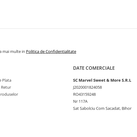
la mai multe in
Politica de Confidentialitate
DATE COMERCIALE
 Plata
SC Marvel Sweet & More S.R.L
e Retur
J2020001824058
Produselor
RO43159248
Nr 117A
Sat Sabolciu Com Sacadat, Bihor