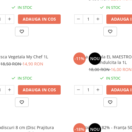
IN STOC
IN STOC
ADAUGA IN COS
ADAUGA I
isca Vegetala My Chef 1L
Frisca vegetala EL MAESTR
-11%
NOU
Neindulcita la 1L
18,50 RON
14,90 RON
18,00 RON
16,00 RON
IN STOC
IN STOC
ADAUGA IN COS
ADAUGA I
iscuri 8 cm (Disc Prajitura
Voila unt 82% - Franț
-18%
NOU