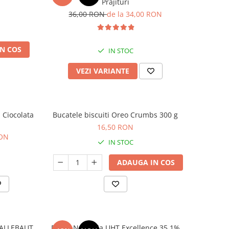
Prajituri
36,00 RON
de la 34,00 RON
N COS
IN STOC
VEZI VARIANTE
 Ciocolata
Bucatele biscuiti Oreo Crumbs 300 g
16,50 RON
RON
IN STOC
ADAUGA IN COS
 CALLEBAUT
Frisca Naturala UHT Excellence 35.1%