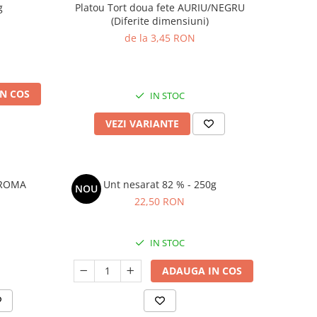
g
Platou Tort doua fete AURIU/NEGRU
(Diferite dimensiuni)
de la 3,45 RON
N COS
IN STOC
VEZI VARIANTE
AROMA
Unt nesarat 82 % - 250g
NOU
22,50 RON
IN STOC
ADAUGA IN COS