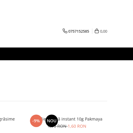
0757152585
0,00
grăsime
Drojdie uscată instant 10g Pakmaya
-9%
NOU
1,75 RON
1,60 RON