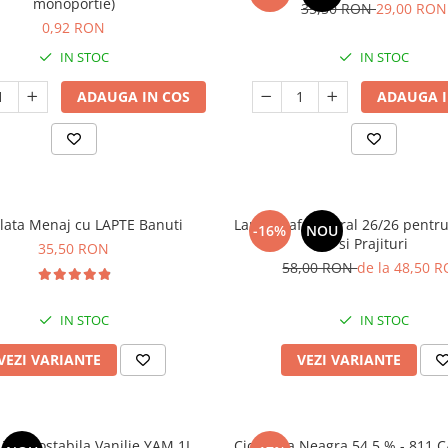
monoportie)
35,50 RON
29,00 RON
0,92 RON
IN STOC
IN STOC
ADAUGA IN COS
ADAUGA I
lata Menaj cu LAPTE Banuti
Lapte Praf Integral 26/26 pentru
-16%
NOU
si Prajituri
35,50 RON
58,00 RON
de la 48,50 
IN STOC
IN STOC
VEZI VARIANTE
VEZI VARIANTE
Aroma Termostabila Vanilie YAM 1L
Ciocolata Neagra 54.5 % - 811