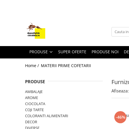
PRODUSE
CIOCOLATA
COLORANTI ALIMENTARI
DECOR
PRODUSE
SUPER OFERTE
PRODUSE NOI
DE
GLAZURI, UMPLUTURI, CREME
Home /
MATERII PRIME COFETARII
USTENSILE SI FORME SILICON
PASTA DE ZAHAR
Furniz
PRODUSE
AMBALAJE
Afiseaza:
AMBALAJE
DIVERSE
AROME
FRISCA, UNT, LAPTE CONDENSAT
CIOCOLATA
COJI TARTE
COJI TARTE
Fri
COLORANTI ALIMENTARI
-46%
AROME
DECOR
DIVERSE