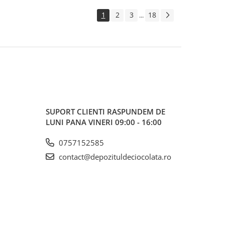
1
2
3
18
...
SUPORT CLIENTI
RASPUNDEM DE
LUNI PANA VINERI 09:00 - 16:00
0757152585
contact@depozituldeciocolata.ro