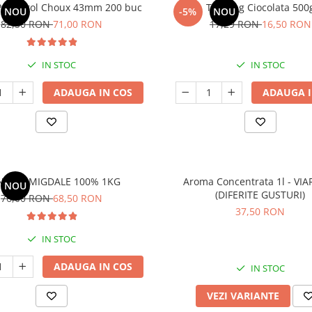
 Profiterol Choux 43mm 200 buc
Topping Ciocolata 500
NOU
-5%
NOU
82,50 RON
71,00 RON
17,29 RON
16,50 RON
IN STOC
IN STOC
ADAUGA IN COS
ADAUGA I
NA DE MIGDALE 100% 1KG
Aroma Concentrata 1l - VI
NOU
(DIFERITE GUSTURI)
76,00 RON
68,50 RON
37,50 RON
IN STOC
ADAUGA IN COS
IN STOC
VEZI VARIANTE