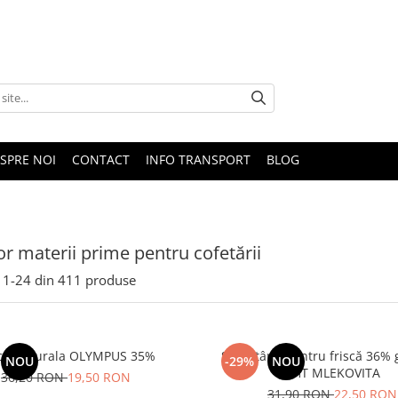
SPRE NOI
CONTACT
INFO TRANSPORT
BLOG
or materii prime pentru cofetării
1-
24
din
411
produse
sca Naturala OLYMPUS 35%
Smântână pentru friscă 36% 
NOU
-29%
NOU
UHT MLEKOVITA
36,20 RON
19,50 RON
31,90 RON
22,50 RON