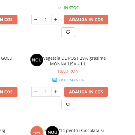
IN STOC
N COS
ADAUGA IN COS
O GOLD
Frisca Vegetala DE POST 29% grasime
NOU
MONNA LISA - 1 L
18,00 RON
LA COMANDA
N COS
ADAUGA IN COS
a 500g
Lapte Praf 26/14 pentru Ciocolata si
-6%
NOU