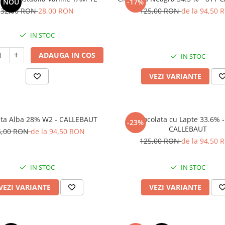
NOU
-17%
32,00 RON
28,00 RON
125,00 RON
de la 94,50 
IN STOC
ADAUGA IN COS
IN STOC
VEZI VARIANTE
ata Alba 28% W2 - CALLEBAUT
Ciocolata cu Lapte 33.6% 
-23%
CALLEBAUT
5,00 RON
de la 94,50 RON
125,00 RON
de la 94,50 
IN STOC
IN STOC
VEZI VARIANTE
VEZI VARIANTE