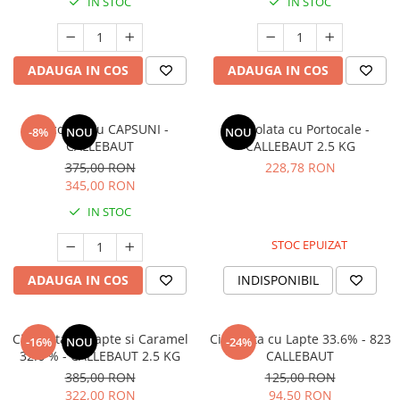
IN STOC
IN STOC
ADAUGA IN COS
ADAUGA IN COS
Ciocolata cu CAPSUNI -
Ciocolata cu Portocale -
-8%
NOU
NOU
CALLEBAUT
CALLEBAUT 2.5 KG
375,00 RON
228,78 RON
345,00 RON
IN STOC
STOC EPUIZAT
ADAUGA IN COS
INDISPONIBIL
Ciocolata cu Lapte si Caramel
Ciocolata cu Lapte 33.6% - 823
-16%
NOU
-24%
32.6 % - CALLEBAUT 2.5 KG
CALLEBAUT
385,00 RON
125,00 RON
322,00 RON
94,50 RON