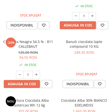
IN STOC
STOC EPUIZAT
INDISPONIBIL
ADAUGA IN COS
Ciocolata Neagra 54.5 % - 811
Banuti ciocolata lapte
-24%
CALLEBAUT
compound 10 KG
125,00 RON
249,50 RON
94,50 RON
IN STOC
STOC EPUIZAT
ADAUGA IN COS
INDISPONIBIL
Cuvertura Ciocolata Alba
Ciocolata Alba 30% BIANCO
NOU
Mastercao Wh 12 kg
EDELWEISS
355,00 RON
1.665,00 RON