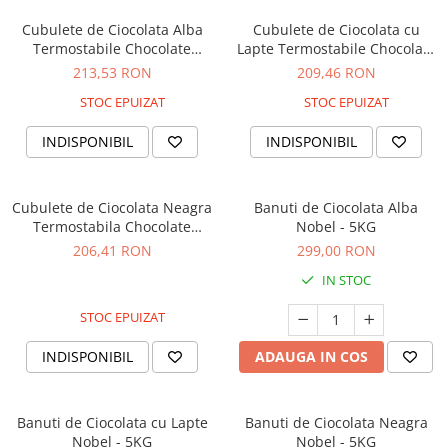
Cubulete de Ciocolata Alba
Cubulete de Ciocolata cu
Termostabile Chocolate
Lapte Termostabile Chocolate
Chunks - 2.5KG
Chunks - 2.5KG
213,53 RON
209,46 RON
STOC EPUIZAT
STOC EPUIZAT
INDISPONIBIL
INDISPONIBIL
Cubulete de Ciocolata Neagra
Banuti de Ciocolata Alba
Termostabila Chocolate
Nobel - 5KG
Chunks - 2.5KG
206,41 RON
299,00 RON
IN STOC
STOC EPUIZAT
INDISPONIBIL
ADAUGA IN COS
Banuti de Ciocolata cu Lapte
Banuti de Ciocolata Neagra
Nobel - 5KG
Nobel - 5KG