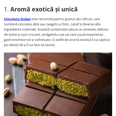
1.
Aromă exotică și unică
Ciocolata Dubai
este renumită pentru gustul său rafinat, care
combină ciocolata albă sau neagră cu fistic, cataif și diverse alte
ingrediente orientale. Această combinație aduce un amestec delicios
de dulce și ușor crocant, atrăgându-i pe cei care caută experiențe
gastronomice noi și sofisticate. O astfel de aromă exotică îi va captiva
pe clienții tăi și îi va face să revină.