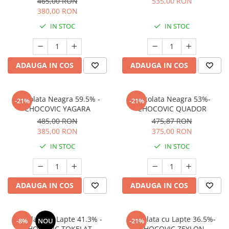
465,00 RON
535,00 RON
380,00 RON
IN STOC
IN STOC
ADAUGA IN COS
ADAUGA IN COS
Ciocolata Neagra 59.5% -
Ciocolata Neagra 53%-
-21%
-21%
CHOCOVIC YAGARA
CHOCOVIC QUADOR
485,00 RON
475,87 RON
385,00 RON
375,00 RON
IN STOC
IN STOC
ADAUGA IN COS
ADAUGA IN COS
Ciocolata cu Lapte 41.3% -
Ciocolata cu Lapte 36.5%-
-8%
NOU
-21%
CHOCOVIC TOKELAT
CHOCOVIC ZEYLON