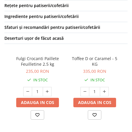
Rețete pentru patiserii/cofetării
Ingrediente pentru patiserii/cofetării
Sfaturi și recomandări pentru patiserii/cofetării
Deserturi ușor de făcut acasă
Fulgi Crocanti Paillete
Toffee D or Caramel - 5
Cr
Feuilletine 2.5 kg
KG
235,00 RON
335,00 RON
IN STOC
IN STOC
ADAUGA IN COS
ADAUGA IN COS