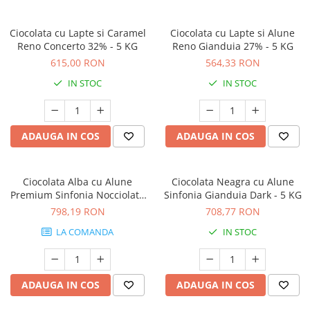
Ciocolata cu Lapte si Caramel
Ciocolata cu Lapte si Alune
Reno Concerto 32% - 5 KG
Reno Gianduia 27% - 5 KG
615,00 RON
564,33 RON
IN STOC
IN STOC
ADAUGA IN COS
ADAUGA IN COS
Ciocolata Alba cu Alune
Ciocolata Neagra cu Alune
Premium Sinfonia Nocciolata
Sinfonia Gianduia Dark - 5 KG
Bianco - 5 kg
798,19 RON
708,77 RON
LA COMANDA
IN STOC
ADAUGA IN COS
ADAUGA IN COS