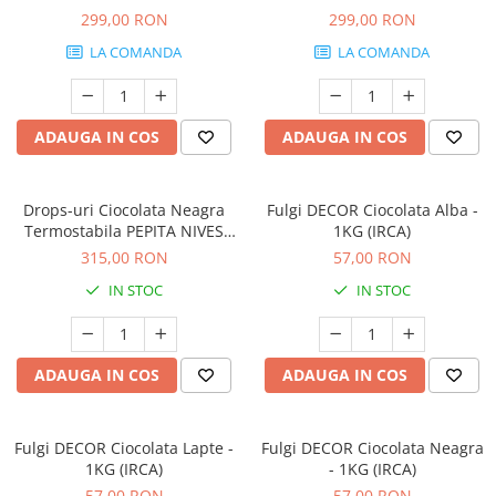
299,00 RON
299,00 RON
LA COMANDA
LA COMANDA
ADAUGA IN COS
ADAUGA IN COS
Drops-uri Ciocolata Neagra
Fulgi DECOR Ciocolata Alba -
Termostabila PEPITA NIVES
1KG (IRCA)
(ciocolata menaj) - 5KG
315,00 RON
57,00 RON
IN STOC
IN STOC
ADAUGA IN COS
ADAUGA IN COS
Fulgi DECOR Ciocolata Lapte -
Fulgi DECOR Ciocolata Neagra
1KG (IRCA)
- 1KG (IRCA)
57,00 RON
57,00 RON