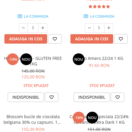
LA COMANDA
LA COMANDA
ADAUGA IN COS
ADAUGA IN COS
Hot Chocolate - GLUTEN FREE
Cacao Amaro 22/24 1 KG
-14%
NOU
NOU
1KG
91,65 RON
145,00 RON
125,00 RON
STOC EPUIZAT
STOC EPUIZAT
INDISPONIBIL
INDISPONIBIL
Blossom bucle de ciocolata
Cacao Amara Speciala 22/24%
-16%
NOU
belgiana 30% cu capsuni, 1Kg
cu Vanilie Extra Dark 1 KG
- Callebaut
155,00 RON
151,00 RON