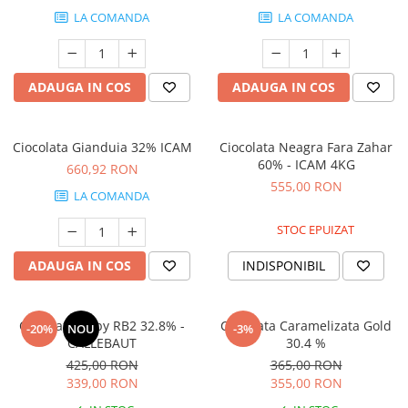
LA COMANDA
LA COMANDA
ADAUGA IN COS
ADAUGA IN COS
Ciocolata Gianduia 32% ICAM
Ciocolata Neagra Fara Zahar
60% - ICAM 4KG
660,92 RON
555,00 RON
LA COMANDA
STOC EPUIZAT
ADAUGA IN COS
INDISPONIBIL
Ciocolata Ruby RB2 32.8% -
Ciocolata Caramelizata Gold
-20%
NOU
-3%
CALLEBAUT
30.4 %
425,00 RON
365,00 RON
339,00 RON
355,00 RON