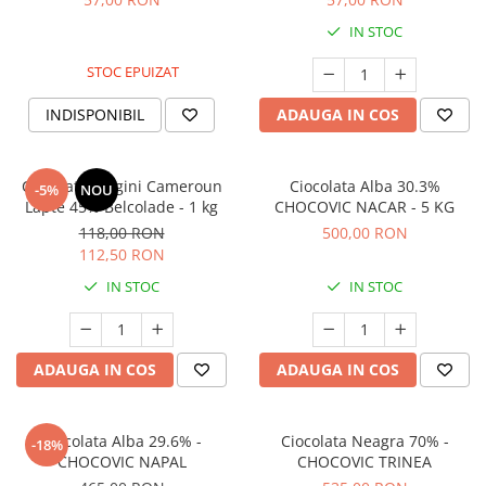
IN STOC
STOC EPUIZAT
INDISPONIBIL
ADAUGA IN COS
Ciocolata Origini Cameroun
Ciocolata Alba 30.3%
-5%
NOU
Lapte 45% Belcolade - 1 kg
CHOCOVIC NACAR - 5 KG
118,00 RON
500,00 RON
112,50 RON
IN STOC
IN STOC
ADAUGA IN COS
ADAUGA IN COS
Ciocolata Alba 29.6% -
Ciocolata Neagra 70% -
-18%
CHOCOVIC NAPAL
CHOCOVIC TRINEA