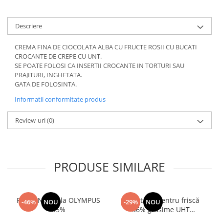
Descriere
CREMA FINA DE CIOCOLATA ALBA CU FRUCTE ROSII CU BUCATI
CROCANTE DE CREPE CU UNT.
SE POATE FOLOSI CA INSERTII CROCANTE IN TORTURI SAU
PRAJITURI, INGHETATA.
GATA DE FOLOSINTA.
Informatii conformitate produs
Review-uri
(0)
PRODUSE SIMILARE
Frisca Naturala OLYMPUS
Smântână pentru friscă
-46%
NOU
-29%
NOU
35%
36% grăsime UHT
MLEKOVITA