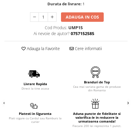
Durata de livrare:
1
ADAUGA IN COS
Cod Produs:
UMP15
Ai nevoie de ajutor?
0757152585
Adauga la Favorite
Cere informatii
Branduri de Top
Livrare Rapida
Cea mai variata gama de produse
Direct la tine acasa
din Romania
Platesti in Siguranta
Aduna puncte de fidelitate si
valorifica-le in reducere la
Plati sigure cu Cardul sau Ramburs la
urmatoarea comanda!
curier
Fiecare 200 lei reprezinta 1 punct.