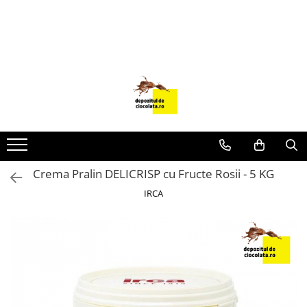
PRODUSE
CIOCOLATA
COLORANTI ALIMENTARI
DECOR
GLAZURI, UMPLUTURI, CREME
USTENSILE SI FORME SILICON
Crema Pralin DELICRISP cu Fructe Rosii - 5 KG
PASTA DE ZAHAR
IRCA
AMBALAJE
DIVERSE
FRISCA, UNT, LAPTE CONDENSAT
COJI TARTE
AROME