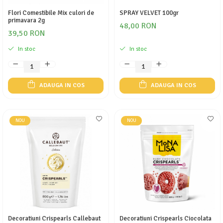
Flori Comestibile Mix culori de
SPRAY VELVET 100gr
primavara 2g
48,00 RON
39,50 RON
In stoc
In stoc
ADAUGA IN COS
ADAUGA IN COS
NOU
NOU
Decoratiuni Crispearls Callebaut
Decoratiuni Crispearls Ciocolata