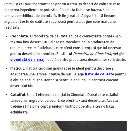
Primul și cel mai important pas pentru a crea un desert de calitate este
alegerea ingredientelor potrivite. Ciocolata Dubai se bazează pe un
amestec echilibrat de ciocolată, fistic și cataif. Asigură-te că fiecare
ingredient este de calitate superioară pentru a obține cele mai bune
rezultate.
Ciocolata.
O ciocolată de calitate aduce o cremozitate bogată și o
textură fină desertului. Folosește ciocolată de la producători de
renume, precum Callebaut, care oferă consistența și gustul necesar
pentru deserturile premium. Pe site-ul
Depozitul de Ciocolată
, vei găsi
ciocolată de menaj
, ideală pentru prepararea deserturilor sofisticate.
Fisticul.
Fisticul crud sau granulat este ideal pentru decorare și
adăugarea unei arome intense de nuci. Alege
fistic de calitate
pentru
a obține acel gust autentic și pentru a adăuga un contrast crocant
desertului tău.
Cataiful.
Un alt element esențial în Ciocolata Dubai este cataiful
turcesc, un ingredient crocant, ce oferă textură desertului. Acesta
trebuie să fie bine copt și uniform distribuit pentru a crea o bază
echilibrată.