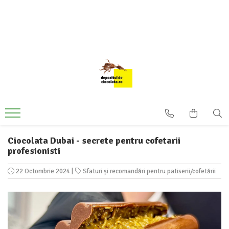
PRODUSE
CIOCOLATA
COLORANTI ALIMENTARI
DECOR
GLAZURI, UMPLUTURI, CREME
USTENSILE SI FORME SILICON
PASTA DE ZAHAR
Ciocolata Dubai - secrete pentru cofetarii
profesionisti
AMBALAJE
DIVERSE
22 Octombrie 2024
|
Sfaturi și recomandări pentru patiserii/cofetării
FRISCA, UNT, LAPTE CONDENSAT
COJI TARTE
AROME