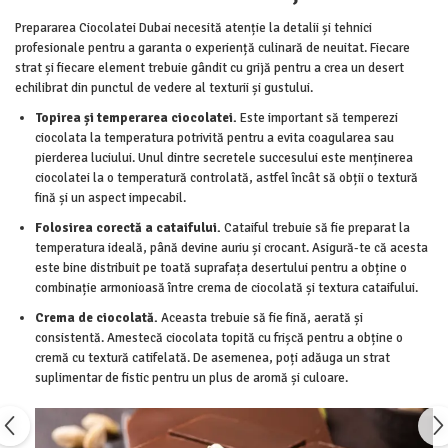
Prepararea Ciocolatei Dubai necesită atenție la detalii și tehnici
profesionale pentru a garanta o experiență culinară de neuitat. Fiecare
strat și fiecare element trebuie gândit cu grijă pentru a crea un desert
echilibrat din punctul de vedere al texturii și gustului.
Topirea și temperarea ciocolatei.
Este important să temperezi
ciocolata la temperatura potrivită pentru a evita coagularea sau
pierderea luciului. Unul dintre secretele succesului este menținerea
ciocolatei la o temperatură controlată, astfel încât să obții o textură
fină și un aspect impecabil.
Folosirea corectă a cataifului.
Cataiful trebuie să fie preparat la
temperatura ideală, până devine auriu și crocant. Asigură-te că acesta
este bine distribuit pe toată suprafața desertului pentru a obține o
combinație armonioasă între crema de ciocolată și textura cataifului.
Crema de ciocolată.
Aceasta trebuie să fie fină, aerată și
consistentă. Amestecă ciocolata topită cu frișcă pentru a obține o
cremă cu textură catifelată. De asemenea, poți adăuga un strat
suplimentar de fistic pentru un plus de aromă și culoare.