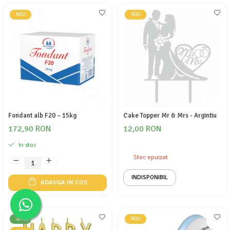
NOU
NOU
Fondant alb F20 – 15kg
Cake Topper Mr & Mrs - Argintiu
172,90 RON
12,00 RON
In stoc
Stoc epuizat
INDISPONIBIL
ADAUGA IN COS
-20%
NOU