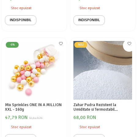
Stoc epuizat
Stoc epuizat
INDISPONIBIL
INDISPONIBIL
-6%
NOU
Mix Sprinkles ONE IN A MILLION
Zahar Pudra Rezistent la
XXL - 160g
Umiditate si Termostabil
BIANCANEVE 1KG
47,79 RON
68,00 RON
50,84 RON
Stoc epuizat
Stoc epuizat