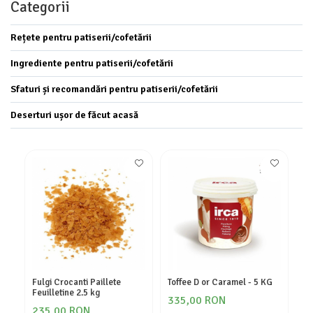
Categorii
Rețete pentru patiserii/cofetării
Ingrediente pentru patiserii/cofetării
Sfaturi și recomandări pentru patiserii/cofetării
Deserturi ușor de făcut acasă
Fulgi Crocanti Paillete
Toffee D or Caramel - 5 KG
Cr
Feuilletine 2.5 kg
Al
335,00 RON
235,00 RON
6