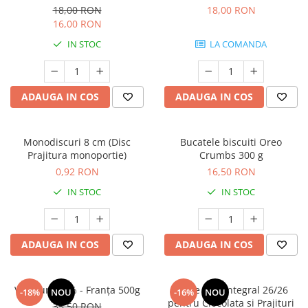
18,00 RON
18,00 RON
16,00 RON
IN STOC
LA COMANDA
ADAUGA IN COS
ADAUGA IN COS
Monodiscuri 8 cm (Disc
Bucatele biscuiti Oreo
Prajitura monoportie)
Crumbs 300 g
0,92 RON
16,50 RON
IN STOC
IN STOC
ADAUGA IN COS
ADAUGA IN COS
Voila unt 82% - Franța 500g
Lapte Praf Integral 26/26
-18%
NOU
-16%
NOU
pentru Ciocolata si Prajituri
35,50 RON