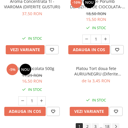
Aroma Concentrata 1l -
Amidon De Porumb
-16%
NOU
VIAROMA (DIFERITE GUSTURI)
DEPOZITUL DE CIOCOLATA-
1kg
37,50 RON
18,50 RON
15,50 RON
IN STOC
IN STOC
VEZI VARIANTE
ADAUGA IN COS
Topping Ciocolata 500g
Platou Tort doua fete
-5%
NOU
AURIU/NEGRU (Diferite
17,29 RON
dimensiuni)
de la 3,45 RON
16,50 RON
IN STOC
IN STOC
ADAUGA IN COS
VEZI VARIANTE
1
2
3
18
...