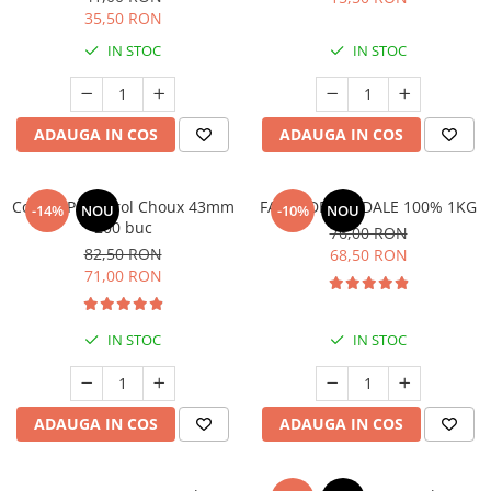
35,50 RON
IN STOC
IN STOC
ADAUGA IN COS
ADAUGA IN COS
Coji de Profiterol Choux 43mm
FAINA DE MIGDALE 100% 1KG
-14%
NOU
-10%
NOU
200 buc
76,00 RON
82,50 RON
68,50 RON
71,00 RON
IN STOC
IN STOC
ADAUGA IN COS
ADAUGA IN COS