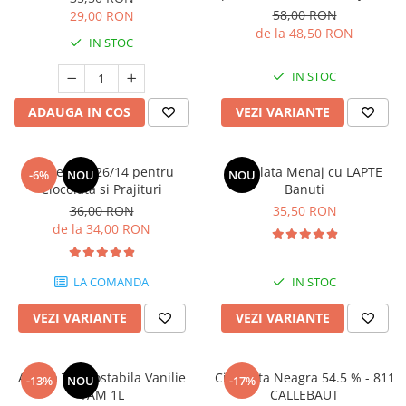
58,00 RON
29,00 RON
de la 48,50 RON
IN STOC
IN STOC
ADAUGA IN COS
VEZI VARIANTE
Lapte Praf 26/14 pentru
Ciocolata Menaj cu LAPTE
-6%
NOU
NOU
Ciocolata si Prajituri
Banuti
36,00 RON
35,50 RON
de la 34,00 RON
LA COMANDA
IN STOC
VEZI VARIANTE
VEZI VARIANTE
Aroma Termostabila Vanilie
Ciocolata Neagra 54.5 % - 811
-13%
NOU
-17%
YAM 1L
CALLEBAUT