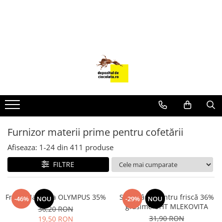
PRODUSE
CIOCOLATA
COLORANTI ALIMENTARI
DECOR
GLAZURI, UMPLUTURI, CREME
USTENSILE SI FORME SILICON
Furnizor materii prime pentru cofetării
PASTA DE ZAHAR
AMBALAJE
Afiseaza:
1-
24
din
411
produse
DIVERSE
FILTRE
FRISCA, UNT, LAPTE CONDENSAT
COJI TARTE
Frisca Naturala OLYMPUS 35%
Smântână pentru friscă 36%
-46%
NOU
-29%
NOU
grăsime UHT MLEKOVITA
AROME
36,20 RON
31,90 RON
19,50 RON