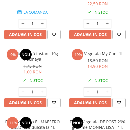
22,50 RON
LA COMANDA
IN STOC
ADAUGA IN COS
ADAUGA IN COS
Drojdie uscată instant 10g
Frisca Vegetala My Chef 1L
-9%
NOU
-19%
Pakmaya
18,50 RON
1,75 RON
14,90 RON
1,60 RON
IN STOC
IN STOC
ADAUGA IN COS
ADAUGA IN COS
Frisca vegetala EL MAESTRO
Frisca Vegetala DE POST 29%
-11%
NOU
NOU
GOLD Neindulcita la 1L
grasime MONNA LISA - 1 L