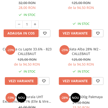
32,00 RON
125,00 RON
28,00 RON
de la 94,50 RON
IN STOC
IN STOC
ADAUGA IN COS
VEZI VARIANTE
Ciocolata cu Lapte 33.6% - 823
Ciocolata Alba 28% W2 -
-23%
-25%
CALLEBAUT
CALLEBAUT
125,00 RON
125,00 RON
de la 94,50 RON
de la 94,50 RON
IN STOC
IN STOC
VEZI VARIANTE
VEZI VARIANTE
Frisca Naturala UHT
Praf de copt 500g Pakmaya
-13%
NOU
-28%
NOU
Excellence 35.1% (Elle & Vire) -
21,50 RON
1L
41,00 RON
15,50 RON