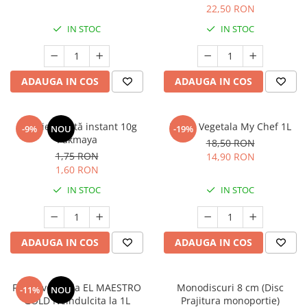
22,50 RON
IN STOC
IN STOC
ADAUGA IN COS
ADAUGA IN COS
Drojdie uscată instant 10g
Frisca Vegetala My Chef 1L
-9%
NOU
-19%
Pakmaya
18,50 RON
1,75 RON
14,90 RON
1,60 RON
IN STOC
IN STOC
ADAUGA IN COS
ADAUGA IN COS
Frisca vegetala EL MAESTRO
Monodiscuri 8 cm (Disc
-11%
NOU
GOLD Neindulcita la 1L
Prajitura monoportie)