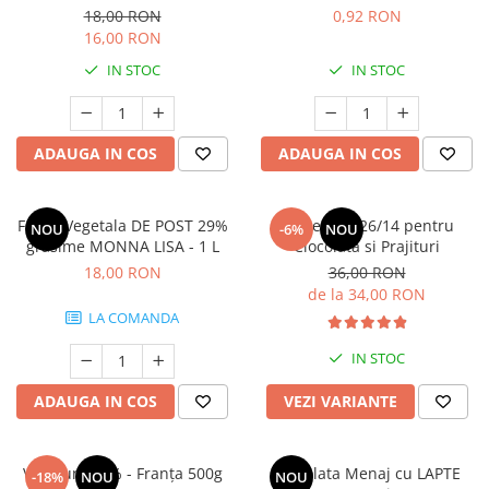
18,00 RON
0,92 RON
16,00 RON
IN STOC
IN STOC
ADAUGA IN COS
ADAUGA IN COS
Frisca Vegetala DE POST 29%
Lapte Praf 26/14 pentru
NOU
-6%
NOU
grasime MONNA LISA - 1 L
Ciocolata si Prajituri
18,00 RON
36,00 RON
de la 34,00 RON
LA COMANDA
IN STOC
ADAUGA IN COS
VEZI VARIANTE
Voila unt 82% - Franța 500g
Ciocolata Menaj cu LAPTE
-18%
NOU
NOU