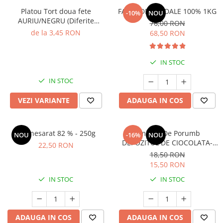
Platou Tort doua fete
FAINA DE MIGDALE 100% 1KG
-10%
NOU
AURIU/NEGRU (Diferite
76,00 RON
dimensiuni)
de la 3,45 RON
68,50 RON
IN STOC
IN STOC
VEZI VARIANTE
ADAUGA IN COS
Unt nesarat 82 % - 250g
Amidon De Porumb
NOU
-16%
NOU
DEPOZITUL DE CIOCOLATA-
22,50 RON
1kg
18,50 RON
15,50 RON
IN STOC
IN STOC
ADAUGA IN COS
ADAUGA IN COS