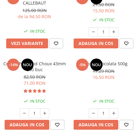
CALLEBAUT
21,50 RON
125,00 RON
15,50 RON
de la 94,50 RON
IN STOC
IN STOC
VEZI VARIANTE
ADAUGA IN COS
Coji de Profiterol Choux 43mm
Topping Ciocolata 500g
-14%
NOU
-5%
NOU
200 buc
17,29 RON
82,50 RON
16,50 RON
71,00 RON
IN STOC
IN STOC
ADAUGA IN COS
ADAUGA IN COS