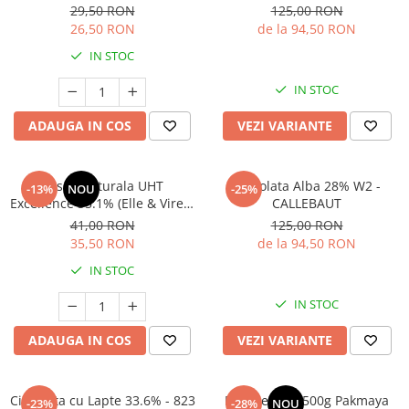
29,50 RON
125,00 RON
26,50 RON
de la 94,50 RON
IN STOC
IN STOC
ADAUGA IN COS
VEZI VARIANTE
Frisca Naturala UHT
Ciocolata Alba 28% W2 -
-13%
NOU
-25%
Excellence 35.1% (Elle & Vire) -
CALLEBAUT
1L
41,00 RON
125,00 RON
35,50 RON
de la 94,50 RON
IN STOC
IN STOC
ADAUGA IN COS
VEZI VARIANTE
Ciocolata cu Lapte 33.6% - 823
Praf de copt 500g Pakmaya
-23%
-28%
NOU