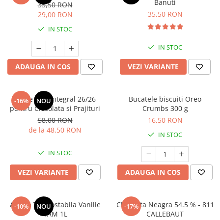
Banuti
35,50 RON
35,50 RON
29,00 RON
IN STOC
IN STOC
ADAUGA IN COS
VEZI VARIANTE
Lapte Praf Integral 26/26
Bucatele biscuiti Oreo
-16%
NOU
pentru Ciocolata si Prajituri
Crumbs 300 g
58,00 RON
16,50 RON
de la 48,50 RON
IN STOC
IN STOC
VEZI VARIANTE
ADAUGA IN COS
Aroma Termostabila Vanilie
Ciocolata Neagra 54.5 % - 811
-10%
NOU
-17%
YAM 1L
CALLEBAUT