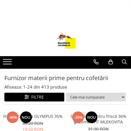
PRODUSE
CIOCOLATA
COLORANTI ALIMENTARI
DECOR
GLAZURI, UMPLUTURI, CREME
USTENSILE SI FORME SILICON
Furnizor materii prime pentru cofetării
PASTA DE ZAHAR
AMBALAJE
Afiseaza:
1-
24
din
413
produse
DIVERSE
FILTRE
FRISCA, UNT, LAPTE CONDENSAT
COJI TARTE
Frisca Naturala OLYMPUS 35%
Smântână pentru friscă 36%
-46%
NOU
-29%
NOU
grăsime UHT MLEKOVITA
AROME
36,20 RON
31,90 RON
19,50 RON