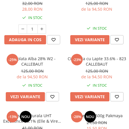
32,00 RON
125,00 RON
28,00 RON
de la 94,50 RON
IN STOC
IN STOC
ADAUGA IN COS
VEZI VARIANTE
Ciocolata Alba 28% W2 -
Ciocolata cu Lapte 33.6% - 823
-25%
-23%
CALLEBAUT
CALLEBAUT
125,00 RON
125,00 RON
de la 94,50 RON
de la 94,50 RON
IN STOC
IN STOC
VEZI VARIANTE
VEZI VARIANTE
Frisca Naturala UHT
Praf de copt 500g Pakmaya
-13%
NOU
-28%
NOU
Excellence 35.1% (Elle & Vire) -
21,50 RON
1L
41,00 RON
15,50 RON