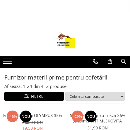
PRODUSE
CIOCOLATA
COLORANTI ALIMENTARI
DECOR
GLAZURI, UMPLUTURI, CREME
USTENSILE SI FORME SILICON
Furnizor materii prime pentru cofetării
PASTA DE ZAHAR
AMBALAJE
Afiseaza:
1-
24
din
412
produse
DIVERSE
FILTRE
FRISCA, UNT, LAPTE CONDENSAT
COJI TARTE
Frisca Naturala OLYMPUS 35%
Smântână pentru friscă 36%
-46%
NOU
-29%
NOU
grăsime UHT MLEKOVITA
AROME
36,20 RON
31,90 RON
19,50 RON