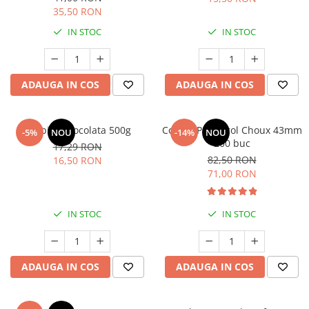
35,50 RON
IN STOC
IN STOC
ADAUGA IN COS
ADAUGA IN COS
Topping Ciocolata 500g
Coji de Profiterol Choux 43mm
-5%
NOU
-14%
NOU
200 buc
17,29 RON
82,50 RON
16,50 RON
71,00 RON
IN STOC
IN STOC
ADAUGA IN COS
ADAUGA IN COS