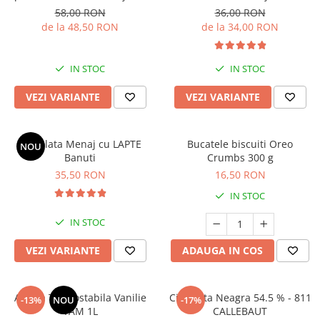
58,00 RON
36,00 RON
de la 48,50 RON
de la 34,00 RON
IN STOC
IN STOC
VEZI VARIANTE
VEZI VARIANTE
Ciocolata Menaj cu LAPTE
Bucatele biscuiti Oreo
NOU
Banuti
Crumbs 300 g
35,50 RON
16,50 RON
IN STOC
IN STOC
VEZI VARIANTE
ADAUGA IN COS
Aroma Termostabila Vanilie
Ciocolata Neagra 54.5 % - 811
-13%
NOU
-17%
YAM 1L
CALLEBAUT