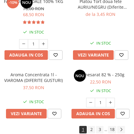
FAINA DE MIGDALE 100% 1KG
Platou Tort doua fete
-10%
NOU
AURIU/NEGRU (Diferite
76,00 RON
dimensiuni)
de la 3,45 RON
68,50 RON
IN STOC
IN STOC
ADAUGA IN COS
VEZI VARIANTE
Aroma Concentrata 1l -
Unt nesarat 82 % - 250g
NOU
VIAROMA (DIFERITE GUSTURI)
22,50 RON
37,50 RON
IN STOC
IN STOC
VEZI VARIANTE
ADAUGA IN COS
1
2
3
18
...