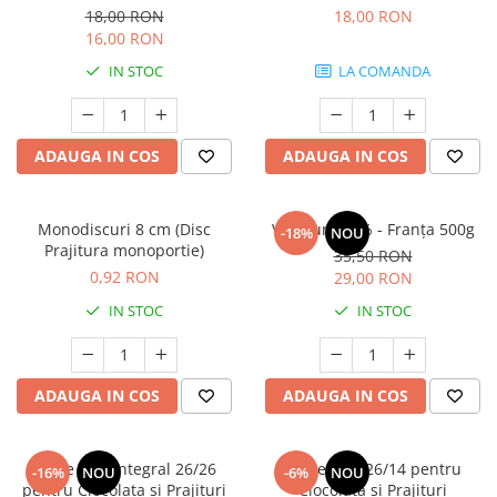
18,00 RON
18,00 RON
16,00 RON
IN STOC
LA COMANDA
ADAUGA IN COS
ADAUGA IN COS
Monodiscuri 8 cm (Disc
Voila unt 82% - Franța 500g
-18%
NOU
Prajitura monoportie)
35,50 RON
0,92 RON
29,00 RON
IN STOC
IN STOC
ADAUGA IN COS
ADAUGA IN COS
Lapte Praf Integral 26/26
Lapte Praf 26/14 pentru
-16%
NOU
-6%
NOU
pentru Ciocolata si Prajituri
Ciocolata si Prajituri