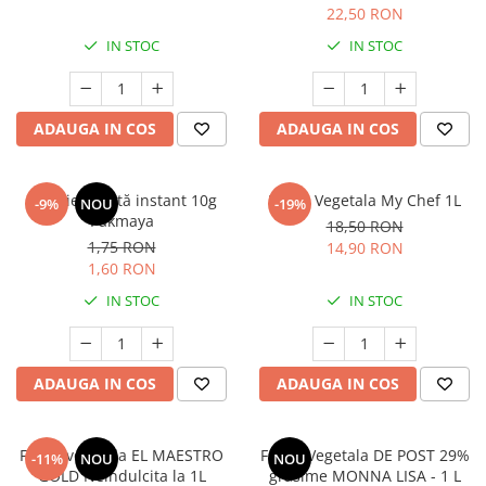
22,50 RON
IN STOC
IN STOC
ADAUGA IN COS
ADAUGA IN COS
Drojdie uscată instant 10g
Frisca Vegetala My Chef 1L
-9%
NOU
-19%
Pakmaya
18,50 RON
1,75 RON
14,90 RON
1,60 RON
IN STOC
IN STOC
ADAUGA IN COS
ADAUGA IN COS
Frisca vegetala EL MAESTRO
Frisca Vegetala DE POST 29%
-11%
NOU
NOU
GOLD Neindulcita la 1L
grasime MONNA LISA - 1 L