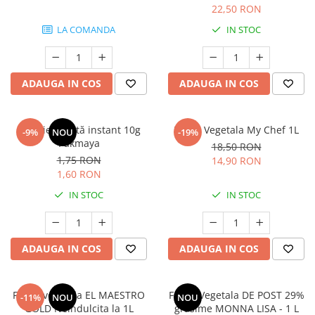
22,50 RON
LA COMANDA
IN STOC
ADAUGA IN COS
ADAUGA IN COS
Drojdie uscată instant 10g
Frisca Vegetala My Chef 1L
-9%
NOU
-19%
Pakmaya
18,50 RON
1,75 RON
14,90 RON
1,60 RON
IN STOC
IN STOC
ADAUGA IN COS
ADAUGA IN COS
Frisca vegetala EL MAESTRO
Frisca Vegetala DE POST 29%
-11%
NOU
NOU
GOLD Neindulcita la 1L
grasime MONNA LISA - 1 L