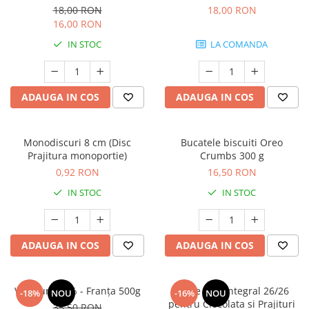
18,00 RON
18,00 RON
16,00 RON
IN STOC
LA COMANDA
ADAUGA IN COS
ADAUGA IN COS
Monodiscuri 8 cm (Disc
Bucatele biscuiti Oreo
Prajitura monoportie)
Crumbs 300 g
0,92 RON
16,50 RON
IN STOC
IN STOC
ADAUGA IN COS
ADAUGA IN COS
Voila unt 82% - Franța 500g
Lapte Praf Integral 26/26
-18%
NOU
-16%
NOU
pentru Ciocolata si Prajituri
35,50 RON