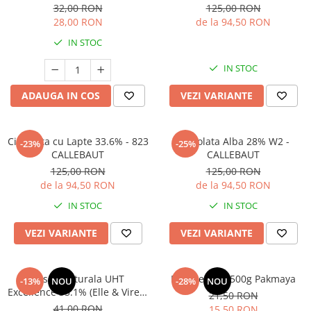
32,00 RON
125,00 RON
28,00 RON
de la 94,50 RON
IN STOC
IN STOC
ADAUGA IN COS
VEZI VARIANTE
Ciocolata cu Lapte 33.6% - 823
Ciocolata Alba 28% W2 -
-23%
-25%
CALLEBAUT
CALLEBAUT
125,00 RON
125,00 RON
de la 94,50 RON
de la 94,50 RON
IN STOC
IN STOC
VEZI VARIANTE
VEZI VARIANTE
Frisca Naturala UHT
Praf de copt 500g Pakmaya
-13%
NOU
-28%
NOU
Excellence 35.1% (Elle & Vire) -
21,50 RON
1L
41,00 RON
15,50 RON