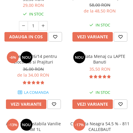
58,00 RON
29,00 RON
de la 48,50 RON
IN STOC
IN STOC
ADAUGA IN COS
VEZI VARIANTE
Lapte Praf 26/14 pentru
Ciocolata Menaj cu LAPTE
-6%
NOU
NOU
Ciocolata si Prajituri
Banuti
36,00 RON
35,50 RON
de la 34,00 RON
LA COMANDA
IN STOC
VEZI VARIANTE
VEZI VARIANTE
Aroma Termostabila Vanilie
Ciocolata Neagra 54.5 % - 811
-13%
NOU
-17%
YAM 1L
CALLEBAUT