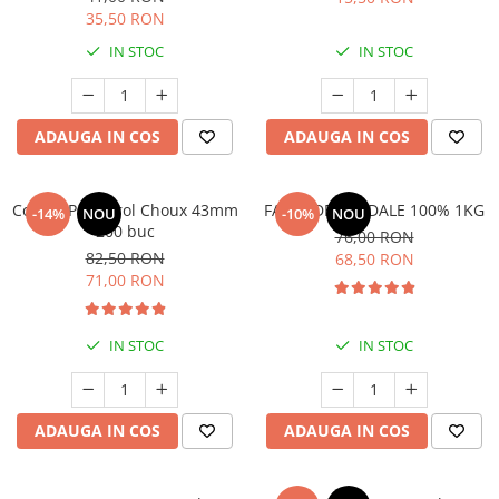
35,50 RON
IN STOC
IN STOC
ADAUGA IN COS
ADAUGA IN COS
Coji de Profiterol Choux 43mm
FAINA DE MIGDALE 100% 1KG
-14%
NOU
-10%
NOU
200 buc
76,00 RON
82,50 RON
68,50 RON
71,00 RON
IN STOC
IN STOC
ADAUGA IN COS
ADAUGA IN COS