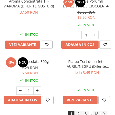
Aroma Concentrata 1l -
Amidon De Porumb
-16%
NOU
VIAROMA (DIFERITE GUSTURI)
DEPOZITUL DE CIOCOLATA-
1kg
37,50 RON
18,50 RON
15,50 RON
IN STOC
IN STOC
VEZI VARIANTE
ADAUGA IN COS
Topping Ciocolata 500g
Platou Tort doua fete
-5%
NOU
AURIU/NEGRU (Diferite
17,29 RON
dimensiuni)
de la 3,45 RON
16,50 RON
IN STOC
IN STOC
ADAUGA IN COS
VEZI VARIANTE
1
2
3
18
...