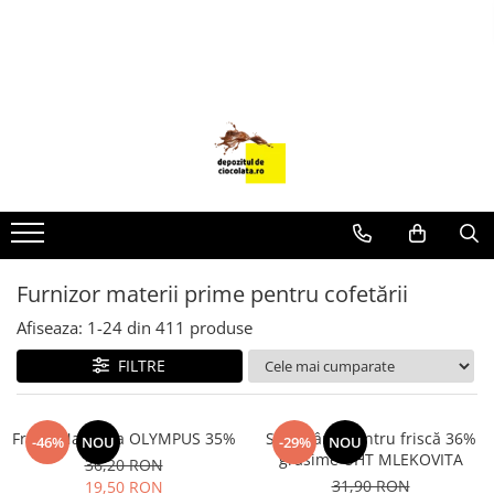
PRODUSE
CIOCOLATA
COLORANTI ALIMENTARI
DECOR
GLAZURI, UMPLUTURI, CREME
USTENSILE SI FORME SILICON
Furnizor materii prime pentru cofetării
PASTA DE ZAHAR
AMBALAJE
Afiseaza:
1-
24
din
411
produse
DIVERSE
FILTRE
FRISCA, UNT, LAPTE CONDENSAT
COJI TARTE
Frisca Naturala OLYMPUS 35%
Smântână pentru friscă 36%
-46%
NOU
-29%
NOU
grăsime UHT MLEKOVITA
AROME
36,20 RON
31,90 RON
19,50 RON