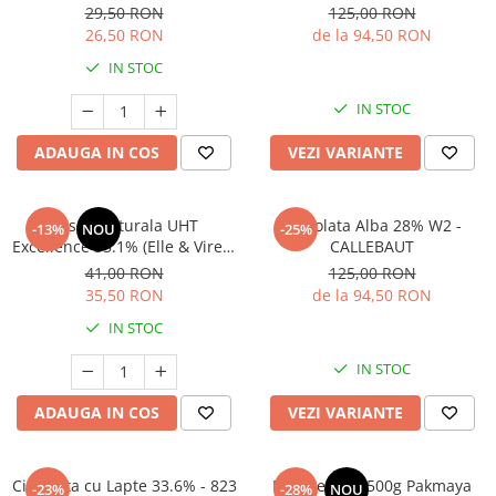
29,50 RON
125,00 RON
26,50 RON
de la 94,50 RON
IN STOC
IN STOC
ADAUGA IN COS
VEZI VARIANTE
Frisca Naturala UHT
Ciocolata Alba 28% W2 -
-13%
NOU
-25%
Excellence 35.1% (Elle & Vire) -
CALLEBAUT
1L
41,00 RON
125,00 RON
35,50 RON
de la 94,50 RON
IN STOC
IN STOC
ADAUGA IN COS
VEZI VARIANTE
Ciocolata cu Lapte 33.6% - 823
Praf de copt 500g Pakmaya
-23%
-28%
NOU