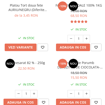
Platou Tort doua fete
FAINA DE MIGDALE 100% 1KG
-10%
NOU
AURIU/NEGRU (Diferite
76,00 RON
dimensiuni)
de la 3,45 RON
68,50 RON
IN STOC
IN STOC
VEZI VARIANTE
ADAUGA IN COS
Unt nesarat 82 % - 250g
Amidon De Porumb
NOU
-16%
NOU
DEPOZITUL DE CIOCOLATA-
22,50 RON
1kg
18,50 RON
15,50 RON
IN STOC
IN STOC
ADAUGA IN COS
ADAUGA IN COS