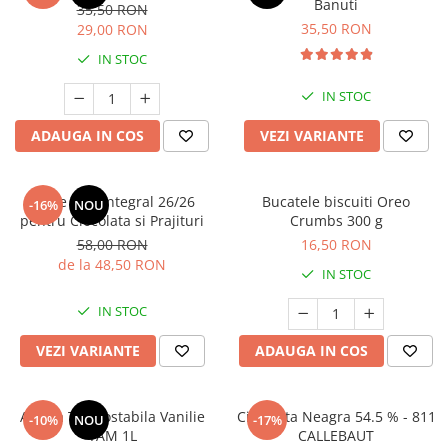
Banuti
35,50 RON
35,50 RON
29,00 RON
IN STOC
IN STOC
ADAUGA IN COS
VEZI VARIANTE
Lapte Praf Integral 26/26
Bucatele biscuiti Oreo
-16%
NOU
pentru Ciocolata si Prajituri
Crumbs 300 g
58,00 RON
16,50 RON
de la 48,50 RON
IN STOC
IN STOC
VEZI VARIANTE
ADAUGA IN COS
Aroma Termostabila Vanilie
Ciocolata Neagra 54.5 % - 811
-10%
NOU
-17%
YAM 1L
CALLEBAUT