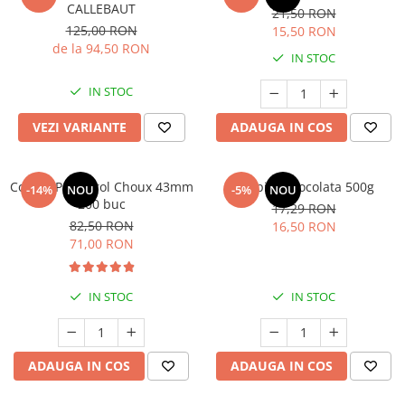
CALLEBAUT
21,50 RON
125,00 RON
15,50 RON
de la 94,50 RON
IN STOC
IN STOC
VEZI VARIANTE
ADAUGA IN COS
Coji de Profiterol Choux 43mm
Topping Ciocolata 500g
-14%
NOU
-5%
NOU
200 buc
17,29 RON
82,50 RON
16,50 RON
71,00 RON
IN STOC
IN STOC
ADAUGA IN COS
ADAUGA IN COS