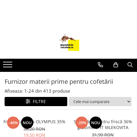
PRODUSE
CIOCOLATA
COLORANTI ALIMENTARI
DECOR
GLAZURI, UMPLUTURI, CREME
USTENSILE SI FORME SILICON
Furnizor materii prime pentru cofetării
PASTA DE ZAHAR
AMBALAJE
Afiseaza:
1-
24
din
413
produse
DIVERSE
FILTRE
FRISCA, UNT, LAPTE CONDENSAT
COJI TARTE
Frisca Naturala OLYMPUS 35%
Smântână pentru friscă 36%
-46%
NOU
-29%
NOU
grăsime UHT MLEKOVITA
AROME
36,20 RON
31,90 RON
19,50 RON