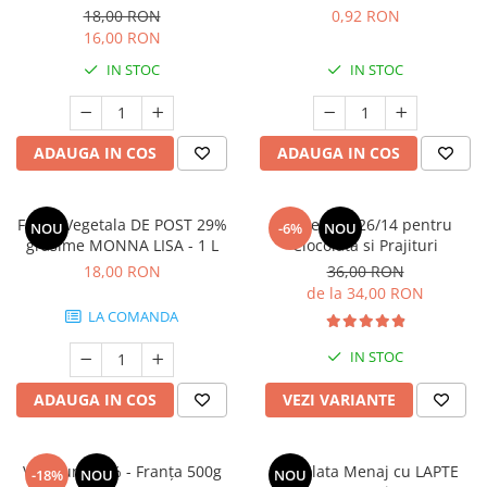
18,00 RON
0,92 RON
16,00 RON
IN STOC
IN STOC
ADAUGA IN COS
ADAUGA IN COS
Frisca Vegetala DE POST 29%
Lapte Praf 26/14 pentru
NOU
-6%
NOU
grasime MONNA LISA - 1 L
Ciocolata si Prajituri
18,00 RON
36,00 RON
de la 34,00 RON
LA COMANDA
IN STOC
ADAUGA IN COS
VEZI VARIANTE
Voila unt 82% - Franța 500g
Ciocolata Menaj cu LAPTE
-18%
NOU
NOU