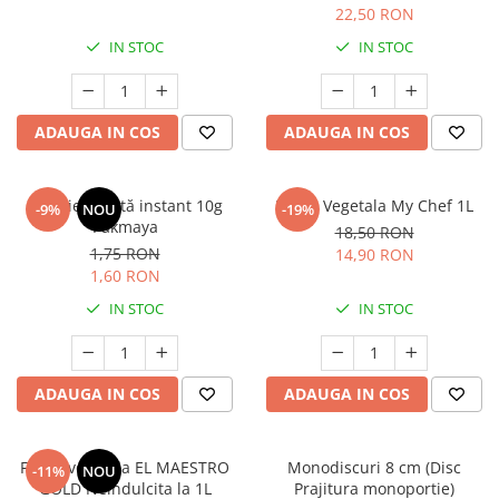
22,50 RON
IN STOC
IN STOC
ADAUGA IN COS
ADAUGA IN COS
Drojdie uscată instant 10g
Frisca Vegetala My Chef 1L
-9%
NOU
-19%
Pakmaya
18,50 RON
1,75 RON
14,90 RON
1,60 RON
IN STOC
IN STOC
ADAUGA IN COS
ADAUGA IN COS
Frisca vegetala EL MAESTRO
Monodiscuri 8 cm (Disc
-11%
NOU
GOLD Neindulcita la 1L
Prajitura monoportie)