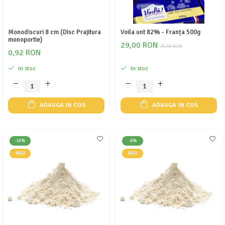
Monodiscuri 8 cm (Disc Prajitura
Voila unt 82% - Franța 500g
monoportie)
29,00 RON
35,50 RON
0,92 RON
In stoc
In stoc
ADAUGA IN COS
ADAUGA IN COS
-16%
-6%
NOU
NOU