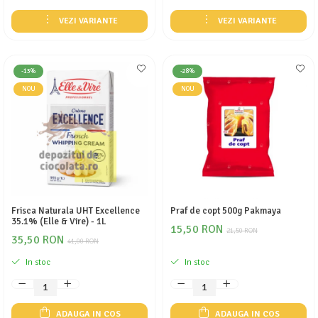
VEZI VARIANTE
VEZI VARIANTE
-13%
-28%
NOU
NOU
Frisca Naturala UHT Excellence
Praf de copt 500g Pakmaya
35.1% (Elle & Vire) - 1L
15,50 RON
21,50 RON
35,50 RON
41,00 RON
In stoc
In stoc
ADAUGA IN COS
ADAUGA IN COS