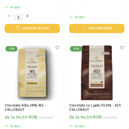
In stoc
In stoc
ADAUGA IN COS
VEZI VARIANTE
-25%
-23%
Ciocolata Alba 28% W2 -
Ciocolata cu Lapte 33.6% - 823
CALLEBAUT
CALLEBAUT
de la 94,50 RON
de la 94,50 RON
125,00 RON
125,00 RON
In stoc
In stoc