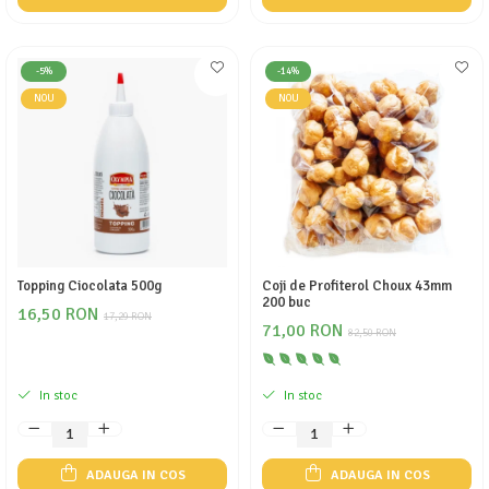
-5%
-14%
NOU
NOU
Topping Ciocolata 500g
Coji de Profiterol Choux 43mm
200 buc
16,50 RON
17,29 RON
71,00 RON
82,50 RON
In stoc
In stoc
ADAUGA IN COS
ADAUGA IN COS