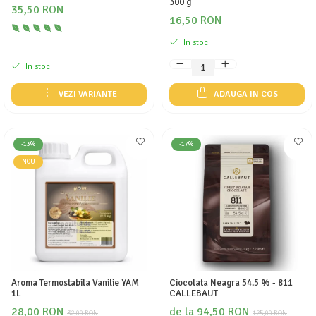
300 g
35,50 RON
16,50 RON
In stoc
In stoc
VEZI VARIANTE
ADAUGA IN COS
-13%
-17%
NOU
Aroma Termostabila Vanilie YAM
Ciocolata Neagra 54.5 % - 811
1L
CALLEBAUT
28,00 RON
de la 94,50 RON
32,00 RON
125,00 RON