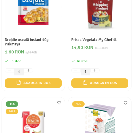
Drojdie uscată instant 10g
Frisca Vegetala My Chef 1L
Pakmaya
14,90 RON
18,50 RON
1,60 RON
1,75 RON
In stoc
In stoc
ADAUGA IN COS
ADAUGA IN COS
-11%
NOU
NOU