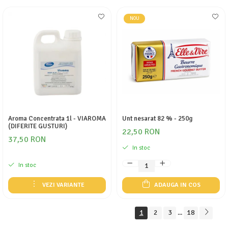
NOU
Aroma Concentrata 1l - VIAROMA
Unt nesarat 82 % - 250g
(DIFERITE GUSTURI)
22,50 RON
37,50 RON
In stoc
In stoc
VEZI VARIANTE
ADAUGA IN COS
1
2
3
18
...