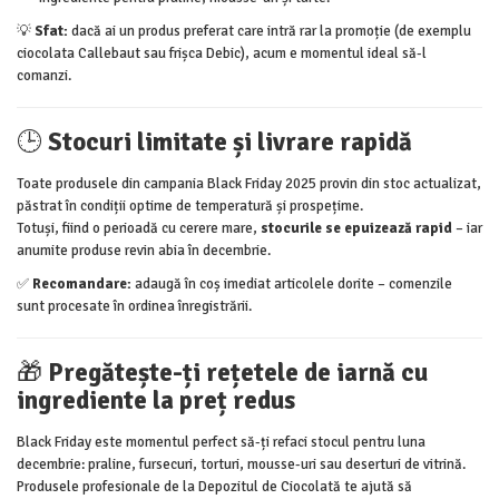
💡
Sfat:
dacă ai un produs preferat care intră rar la promoție (de exemplu
ciocolata Callebaut sau frișca Debic), acum e momentul ideal să-l
comanzi.
🕒
Stocuri limitate și livrare rapidă
Toate produsele din campania Black Friday 2025 provin din stoc actualizat,
păstrat în condiții optime de temperatură și prospețime.
Totuși, fiind o perioadă cu cerere mare,
stocurile se epuizează rapid
– iar
anumite produse revin abia în decembrie.
✅
Recomandare:
adaugă în coș imediat articolele dorite – comenzile
sunt procesate în ordinea înregistrării.
🎁
Pregătește-ți rețetele de iarnă cu
ingrediente la preț redus
Black Friday este momentul perfect să-ți refaci stocul pentru luna
decembrie: praline, fursecuri, torturi, mousse-uri sau deserturi de vitrină.
Produsele profesionale de la Depozitul de Ciocolată te ajută să