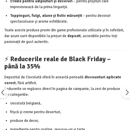
Creme pentru umpluturi și decoruri
– pentru prăjituri care
impresionează de la prima linguriță.
Toppinguri, fulgi, alune și fistic mărunțit
– pentru decoruri
spectaculoase și arome echilibrate.
Toate aceste produse provin din game profesionale utilizate și în cofetării,
dar acum sunt disponibile la prețuri de
depozit
, accesibile pentru toți
pasionații de gust autentic.
⚡️
Reducerile reale de Black Friday –
până la 35%
Depozitul de Ciocolată oferă în această perioadă
discounturi aplicate
corect
, fără artificii.
Reducerile se regăsesc direct în pagina de campanie, la zeci de produse
din categoriile:
ciocolată belgiană,
frișcă și creme pentru deserturi,
produse de decor,
ingrediente pentru praline, mousse-uri și tarte.