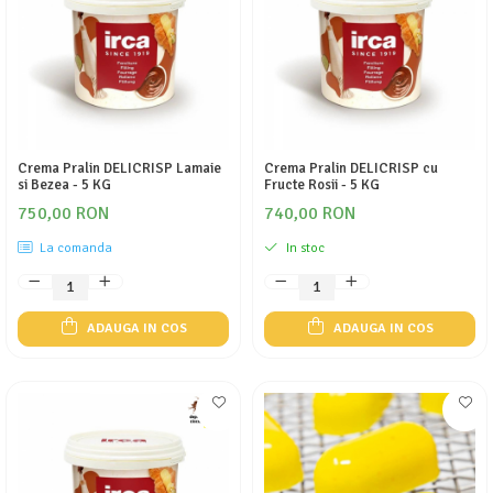
Crema Pralin DELICRISP Lamaie
Crema Pralin DELICRISP cu
si Bezea - 5 KG
Fructe Rosii - 5 KG
750,00 RON
740,00 RON
La comanda
In stoc
ADAUGA IN COS
ADAUGA IN COS