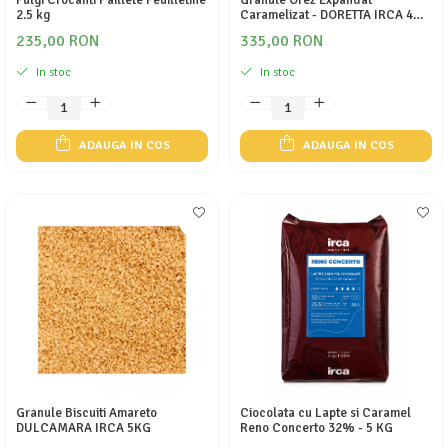
Fulgi Crocanti Paillete Feuilletine
Granule Orez Expandat
2.5 kg
Caramelizat - DORETTA IRCA 4
KG
235,00 RON
335,00 RON
In stoc
In stoc
ADAUGA IN COS
ADAUGA IN COS
Granule Biscuiti Amareto
Ciocolata cu Lapte si Caramel
DULCAMARA IRCA 5KG
Reno Concerto 32% - 5 KG