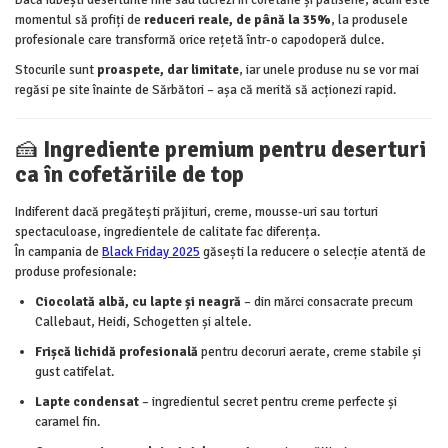
Dacă iubești deserturile fine sau lucrezi în cofetărie și patiserie, acum este
momentul să profiți de
reduceri reale, de până la 35%
, la produsele
profesionale care transformă orice rețetă într-o capodoperă dulce.
Stocurile sunt
proaspete, dar limitate
, iar unele produse nu se vor mai
regăsi pe site înainte de Sărbători – așa că merită să acționezi rapid.
🍰
Ingrediente premium pentru deserturi
ca în cofetăriile de top
Indiferent dacă pregătești prăjituri, creme, mousse-uri sau torturi
spectaculoase, ingredientele de calitate fac diferența.
În campania de
Black Friday 2025
găsești la reducere o selecție atentă de
produse profesionale:
Ciocolată albă, cu lapte și neagră
– din mărci consacrate precum
Callebaut, Heidi, Schogetten și altele.
Frișcă lichidă profesională
pentru decoruri aerate, creme stabile și
gust catifelat.
Lapte condensat
– ingredientul secret pentru creme perfecte și
caramel fin.