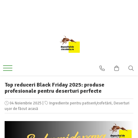
PRODUSE
CIOCOLATA
COLORANTI ALIMENTARI
DECOR
GLAZURI, UMPLUTURI, CREME
USTENSILE SI FORME SILICON
PASTA DE ZAHAR
Top reduceri Black Friday 2025: produse
profesionale pentru deserturi perfecte
AMBALAJE
DIVERSE
04 Noiembrie 2025
|
Ingrediente pentru patiserii/cofetării
,
Deserturi
ușor de făcut acasă
FRISCA, UNT, LAPTE CONDENSAT
COJI TARTE
AROME