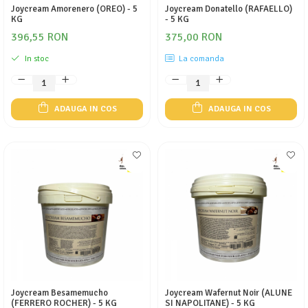
Joycream Amorenero (OREO) - 5
Joycream Donatello (RAFAELLO)
KG
- 5 KG
396,55 RON
375,00 RON
In stoc
La comanda
ADAUGA IN COS
ADAUGA IN COS
Joycream Besamemucho
Joycream Wafernut Noir (ALUNE
(FERRERO ROCHER) - 5 KG
SI NAPOLITANE) - 5 KG