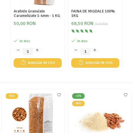
Arahide Granulate
FAINA DE MIGDALE 100%
Fi
Caramelizate 1-4mm - 1 KG
1KG
2
50,00 RON
68,50 RON
76,00 RON
In stoc
In stoc
ADAUGA IN COS
ADAUGA IN COS
NOU
-10%
NOU