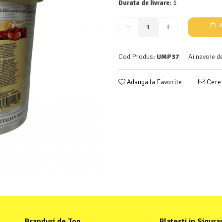
Durata de livrare:
1
A
Cod Produs:
UMP37
Ai nevoie d
Adauga la Favorite
Cere 
Branduri de Top
Platesti in Sigura