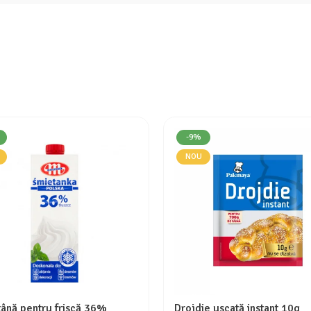
-9%
NOU
ână pentru friscă 36%
Drojdie uscată instant 10g