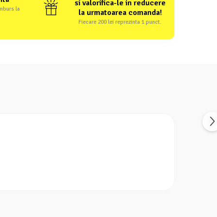
si valorifica-le in reducere
amburs la
la urmatoarea comanda!
Fiecare 200 lei reprezinta 1 punct.