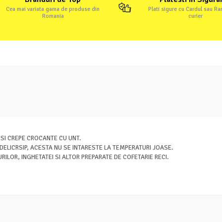
Cea mai variata gama de produse din
Plati sigure cu Cardul sau R
Romania
curier
 SI CREPE CROCANTE CU UNT.
DELICRSIP, ACESTA NU SE INTARESTE LA TEMPERATURI JOASE.
ILOR, INGHETATEI SI ALTOR PREPARATE DE COFETARIE RECI.