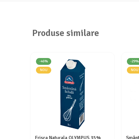
Produse similare
-46%
-29%
NOU
NOU
Frisca Naturala OLYMPUS 35%
Smânt