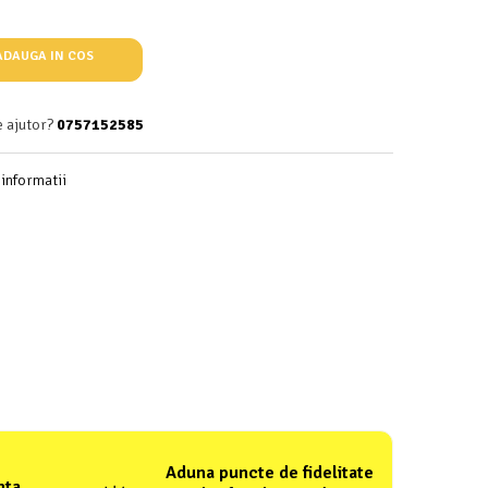
DAUGA IN COS
e ajutor?
0757152585
informatii
Aduna puncte de fidelitate
nta