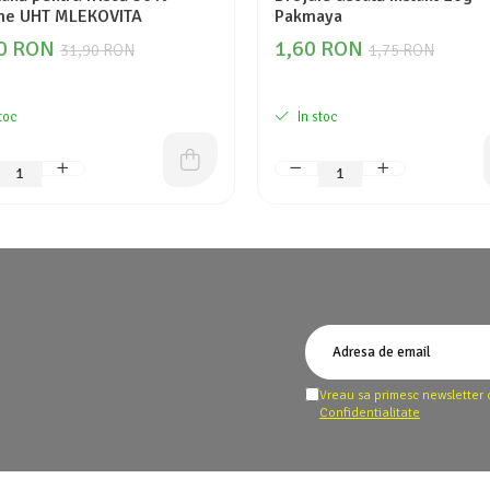
me UHT MLEKOVITA
Pakmaya
0 RON
1,60 RON
31,90 RON
1,75 RON
toc
In stoc
Vreau sa primesc newsletter 
Confidentialitate