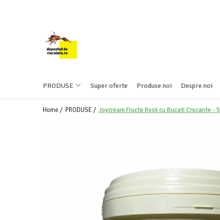
PRODUSE
CIOCOLATA
COLORANTI ALIMENTARI
DECOR
PRODUSE
Super oferte
Produse noi
Despre noi
GLAZURI, UMPLUTURI, CREME
Home /
PRODUSE /
Joycream Fructe Rosii cu Bucati Crocante - 
USTENSILE SI FORME SILICON
PASTA DE ZAHAR
AMBALAJE
DIVERSE
FRISCA, UNT, LAPTE CONDENSAT
COJI TARTE
AROME