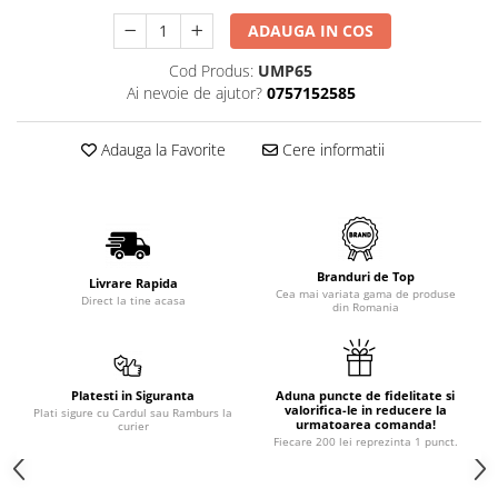
ADAUGA IN COS
Cod Produs:
UMP65
Ai nevoie de ajutor?
0757152585
Adauga la Favorite
Cere informatii
Branduri de Top
Livrare Rapida
Cea mai variata gama de produse
Direct la tine acasa
din Romania
Platesti in Siguranta
Aduna puncte de fidelitate si
valorifica-le in reducere la
Plati sigure cu Cardul sau Ramburs la
urmatoarea comanda!
curier
Fiecare 200 lei reprezinta 1 punct.