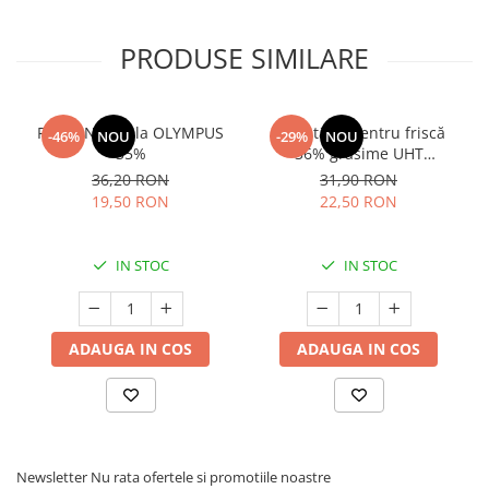
PRODUSE SIMILARE
Frisca Naturala OLYMPUS
Smântână pentru friscă
-46%
NOU
-29%
NOU
35%
36% grăsime UHT
MLEKOVITA
36,20 RON
31,90 RON
19,50 RON
22,50 RON
IN STOC
IN STOC
ADAUGA IN COS
ADAUGA IN COS
Newsletter
Nu rata ofertele si promotiile noastre