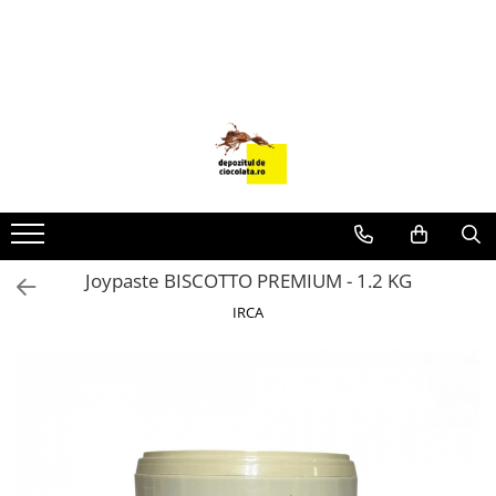
PRODUSE
CIOCOLATA
COLORANTI ALIMENTARI
DECOR
GLAZURI, UMPLUTURI, CREME
USTENSILE SI FORME SILICON
Joypaste BISCOTTO PREMIUM - 1.2 KG
PASTA DE ZAHAR
IRCA
AMBALAJE
DIVERSE
FRISCA, UNT, LAPTE CONDENSAT
COJI TARTE
AROME