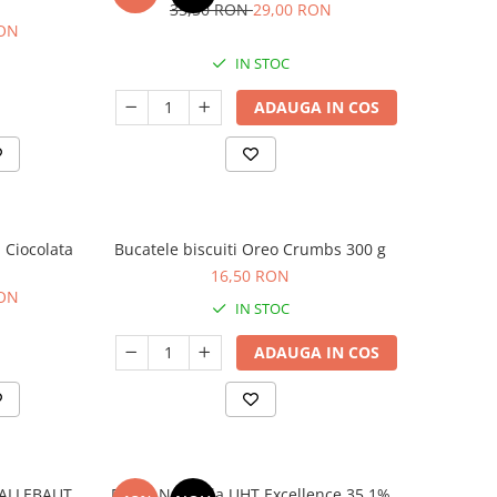
35,50 RON
29,00 RON
RON
IN STOC
ADAUGA IN COS
 Ciocolata
Bucatele biscuiti Oreo Crumbs 300 g
16,50 RON
RON
IN STOC
ADAUGA IN COS
 CALLEBAUT
Frisca Naturala UHT Excellence 35.1%