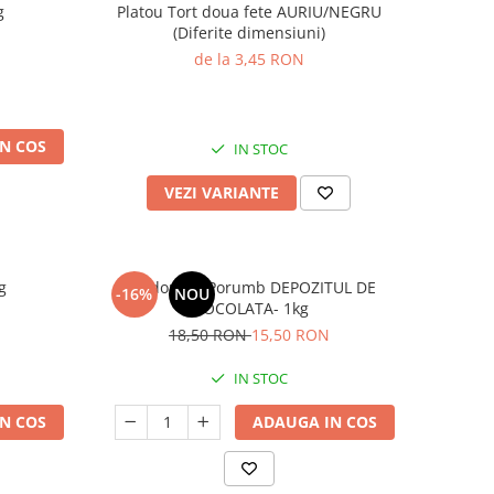
g
Platou Tort doua fete AURIU/NEGRU
(Diferite dimensiuni)
de la 3,45 RON
N COS
IN STOC
VEZI VARIANTE
g
Amidon De Porumb DEPOZITUL DE
-16%
NOU
CIOCOLATA- 1kg
18,50 RON
15,50 RON
IN STOC
N COS
ADAUGA IN COS