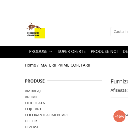
PRODUSE
CIOCOLATA
COLORANTI ALIMENTARI
DECOR
PRODUSE
SUPER OFERTE
PRODUSE NOI
DE
GLAZURI, UMPLUTURI, CREME
Home /
MATERII PRIME COFETARII
USTENSILE SI FORME SILICON
PASTA DE ZAHAR
Furniz
PRODUSE
AMBALAJE
Afiseaza:
AMBALAJE
DIVERSE
AROME
FRISCA, UNT, LAPTE CONDENSAT
CIOCOLATA
COJI TARTE
COJI TARTE
Fri
COLORANTI ALIMENTARI
-46%
AROME
DECOR
DIVERSE