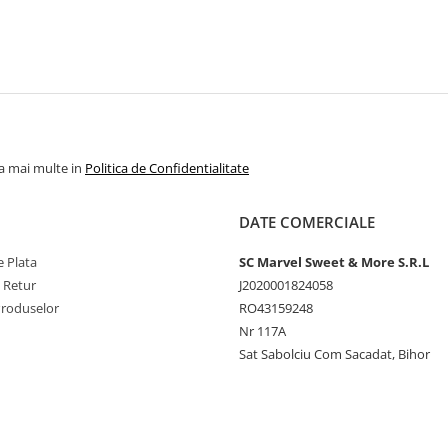
la mai multe in
Politica de Confidentialitate
DATE COMERCIALE
 Plata
SC Marvel Sweet & More S.R.L
e Retur
J2020001824058
Produselor
RO43159248
Nr 117A
Sat Sabolciu Com Sacadat, Bihor