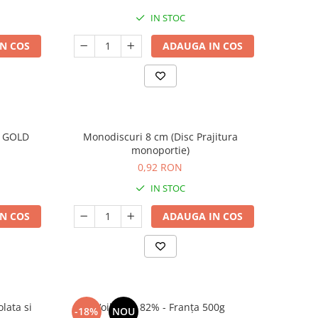
IN STOC
N COS
ADAUGA IN COS
O GOLD
Monodiscuri 8 cm (Disc Prajitura
monoportie)
0,92 RON
IN STOC
N COS
ADAUGA IN COS
lata si
Voila unt 82% - Franța 500g
-18%
NOU