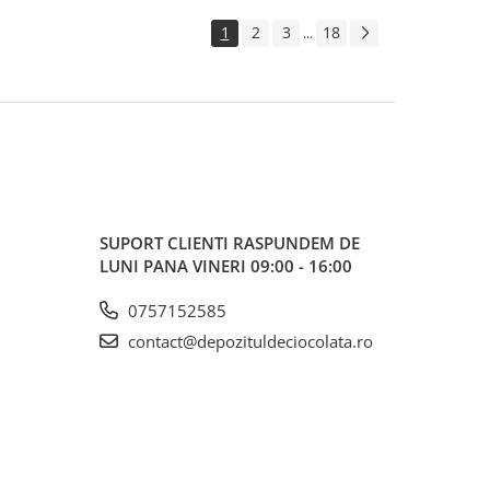
1
2
3
18
...
SUPORT CLIENTI
RASPUNDEM DE
LUNI PANA VINERI 09:00 - 16:00
0757152585
contact@depozituldeciocolata.ro