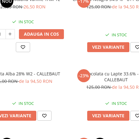
NOU
-17%
29,50 RON
26,50 RON
125,00 RON
de la 94,50 
IN STOC
ADAUGA IN COS
IN STOC
VEZI VARIANTE
ata Alba 28% W2 - CALLEBAUT
Ciocolata cu Lapte 33.6% 
-23%
CALLEBAUT
5,00 RON
de la 94,50 RON
125,00 RON
de la 94,50 
IN STOC
IN STOC
VEZI VARIANTE
VEZI VARIANTE