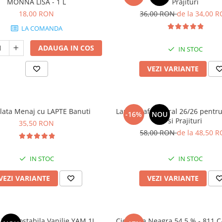
MONNA LISA - 1 L
Prajituri
18,00 RON
36,00 RON
de la 34,00 
LA COMANDA
ADAUGA IN COS
IN STOC
VEZI VARIANTE
lata Menaj cu LAPTE Banuti
Lapte Praf Integral 26/26 pentru
-16%
NOU
si Prajituri
35,50 RON
58,00 RON
de la 48,50 
IN STOC
IN STOC
VEZI VARIANTE
VEZI VARIANTE
Aroma Termostabila Vanilie YAM 1L
Ciocolata Neagra 54.5 % - 811