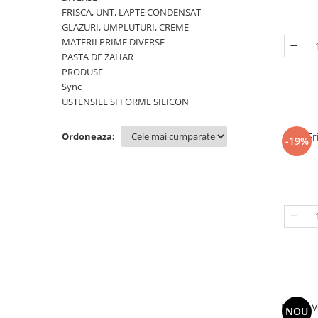
FRISCA, UNT, LAPTE CONDENSAT
GLAZURI, UMPLUTURI, CREME
MATERII PRIME DIVERSE
PASTA DE ZAHAR
PRODUSE
Sync
USTENSILE SI FORME SILICON
Ordoneaza:
Fr
-19%
Frisca 
NOU