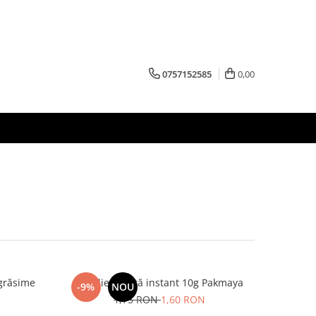
0757152585
0,00
grăsime
Drojdie uscată instant 10g Pakmaya
-9%
NOU
1,75 RON
1,60 RON