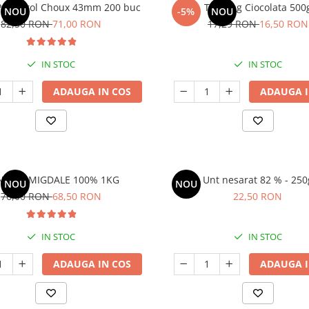
 Profiterol Choux 43mm 200 buc
Topping Ciocolata 500
NOU
-5%
NOU
82,50 RON
71,00 RON
17,29 RON
16,50 RON
IN STOC
IN STOC
ADAUGA IN COS
ADAUGA I
NA DE MIGDALE 100% 1KG
Unt nesarat 82 % - 250
NOU
NOU
76,00 RON
68,50 RON
22,50 RON
IN STOC
IN STOC
ADAUGA IN COS
ADAUGA I