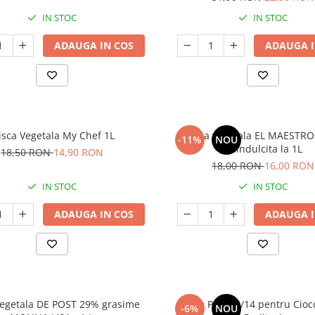
IN STOC
IN STOC
ADAUGA IN COS
ADAUGA I
isca Vegetala My Chef 1L
Frisca vegetala EL MAESTR
-11%
NOU
Neindulcita la 1L
18,50 RON
14,90 RON
18,00 RON
16,00 RON
IN STOC
IN STOC
ADAUGA IN COS
ADAUGA I
Vegetala DE POST 29% grasime
Lapte Praf 26/14 pentru Cioco
-6%
NOU