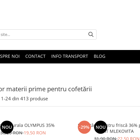
SPRE NOI
CONTACT
INFO TRANSPORT
BLOG
or materii prime pentru cofetării
1-
24
din
413
produse
sca Naturala OLYMPUS 35%
Smântână pentru friscă 36% 
NOU
-29%
NOU
UHT MLEKOVITA
36,20 RON
19,50 RON
31,90 RON
22,50 RON