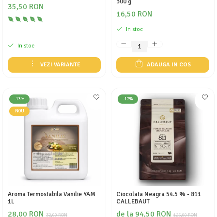
300 g
35,50 RON
16,50 RON
In stoc
In stoc
VEZI VARIANTE
ADAUGA IN COS
-13%
-17%
NOU
Aroma Termostabila Vanilie YAM
Ciocolata Neagra 54.5 % - 811
1L
CALLEBAUT
28,00 RON
de la 94,50 RON
32,00 RON
125,00 RON