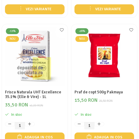
VEZI VARIANTE
VEZI VARIANTE
-13%
-28%
NOU
NOU
Frisca Naturala UHT Excellence
Praf de copt 500g Pakmaya
35.1% (Elle & Vire) - 1L
15,50 RON
21,50 RON
35,50 RON
41,00 RON
In stoc
In stoc
ADAUGA IN COS
ADAUGA IN COS