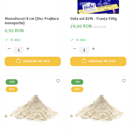
Monodiscuri 8 cm (Disc Prajitura
Voila unt 82% - Franța 500g
monoportie)
29,00 RON
35,50 RON
0,92 RON
In stoc
In stoc
ADAUGA IN COS
ADAUGA IN COS
-16%
-6%
NOU
NOU