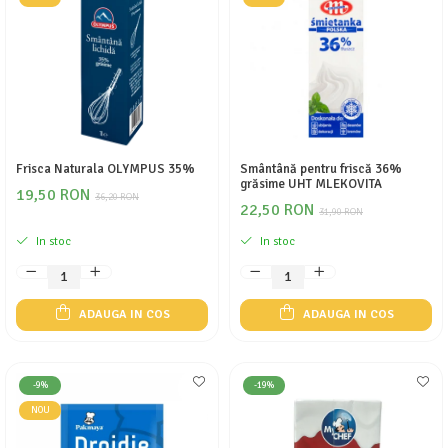
Frisca Naturala OLYMPUS 35%
Smântână pentru friscă 36%
grăsime UHT MLEKOVITA
19,50 RON
36,20 RON
22,50 RON
31,90 RON
In stoc
In stoc
ADAUGA IN COS
ADAUGA IN COS
-9%
-19%
NOU