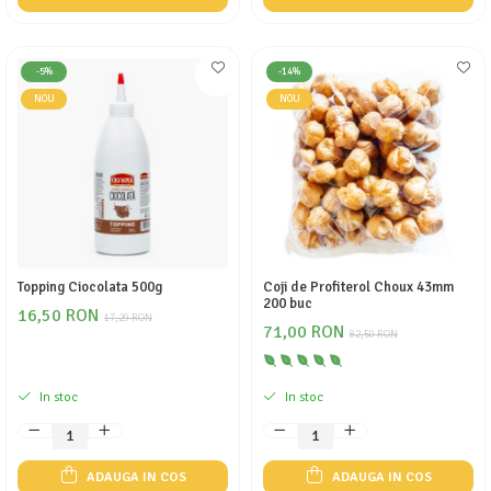
-5%
-14%
NOU
NOU
Topping Ciocolata 500g
Coji de Profiterol Choux 43mm
200 buc
16,50 RON
17,29 RON
71,00 RON
82,50 RON
In stoc
In stoc
ADAUGA IN COS
ADAUGA IN COS