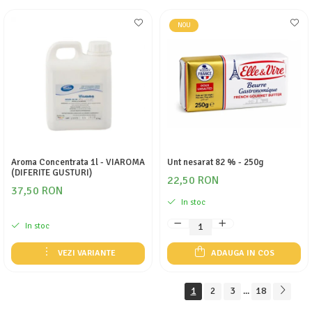
NOU
Aroma Concentrata 1l - VIAROMA
Unt nesarat 82 % - 250g
(DIFERITE GUSTURI)
22,50 RON
37,50 RON
In stoc
In stoc
VEZI VARIANTE
ADAUGA IN COS
1
2
3
18
...