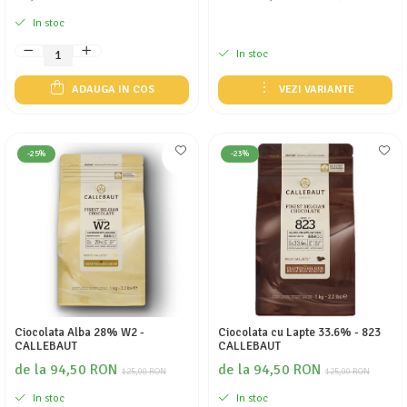
In stoc
In stoc
ADAUGA IN COS
VEZI VARIANTE
-25%
-23%
Ciocolata Alba 28% W2 -
Ciocolata cu Lapte 33.6% - 823
CALLEBAUT
CALLEBAUT
de la 94,50 RON
de la 94,50 RON
125,00 RON
125,00 RON
In stoc
In stoc