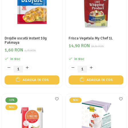
Drojdie uscată instant 10g
Frisca Vegetala My Chef 1L
Pakmaya
14,90 RON
18,50 RON
1,60 RON
1,75 RON
In stoc
In stoc
ADAUGA IN COS
ADAUGA IN COS
-11%
NOU
NOU