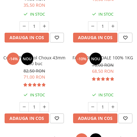
35,50 RON
IN STOC
IN STOC
ADAUGA IN COS
ADAUGA IN COS
Coji de Profiterol Choux 43mm
FAINA DE MIGDALE 100% 1KG
-14%
NOU
-10%
NOU
200 buc
76,00 RON
82,50 RON
68,50 RON
71,00 RON
IN STOC
IN STOC
ADAUGA IN COS
ADAUGA IN COS