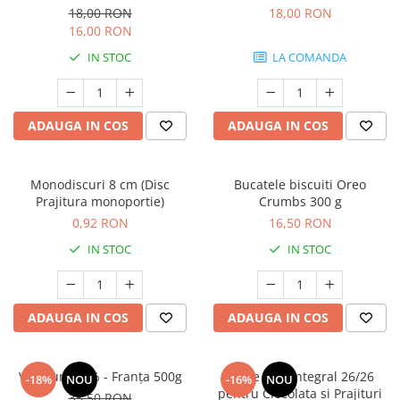
18,00 RON
18,00 RON
16,00 RON
IN STOC
LA COMANDA
ADAUGA IN COS
ADAUGA IN COS
Monodiscuri 8 cm (Disc
Bucatele biscuiti Oreo
Prajitura monoportie)
Crumbs 300 g
0,92 RON
16,50 RON
IN STOC
IN STOC
ADAUGA IN COS
ADAUGA IN COS
Voila unt 82% - Franța 500g
Lapte Praf Integral 26/26
-18%
NOU
-16%
NOU
pentru Ciocolata si Prajituri
35,50 RON