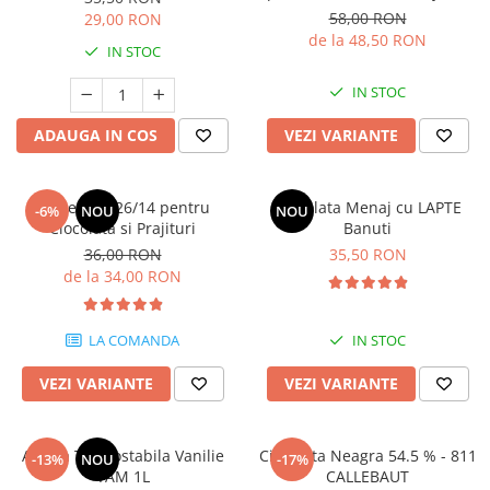
58,00 RON
29,00 RON
de la 48,50 RON
IN STOC
IN STOC
ADAUGA IN COS
VEZI VARIANTE
Lapte Praf 26/14 pentru
Ciocolata Menaj cu LAPTE
-6%
NOU
NOU
Ciocolata si Prajituri
Banuti
36,00 RON
35,50 RON
de la 34,00 RON
LA COMANDA
IN STOC
VEZI VARIANTE
VEZI VARIANTE
Aroma Termostabila Vanilie
Ciocolata Neagra 54.5 % - 811
-13%
NOU
-17%
YAM 1L
CALLEBAUT