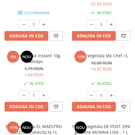
22,50 RON
LA COMANDA
IN STOC
ADAUGA IN COS
ADAUGA IN COS
Drojdie uscată instant 10g
Frisca Vegetala My Chef 1L
-9%
NOU
-19%
Pakmaya
18,50 RON
1,75 RON
14,90 RON
1,60 RON
IN STOC
IN STOC
ADAUGA IN COS
ADAUGA IN COS
Frisca vegetala EL MAESTRO
Frisca Vegetala DE POST 29%
-11%
NOU
NOU
GOLD Neindulcita la 1L
grasime MONNA LISA - 1 L