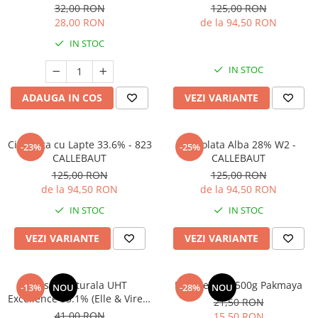
32,00 RON
125,00 RON
28,00 RON
de la 94,50 RON
IN STOC
IN STOC
ADAUGA IN COS
VEZI VARIANTE
Ciocolata cu Lapte 33.6% - 823
Ciocolata Alba 28% W2 -
-23%
-25%
CALLEBAUT
CALLEBAUT
125,00 RON
125,00 RON
de la 94,50 RON
de la 94,50 RON
IN STOC
IN STOC
VEZI VARIANTE
VEZI VARIANTE
Frisca Naturala UHT
Praf de copt 500g Pakmaya
-13%
NOU
-28%
NOU
Excellence 35.1% (Elle & Vire) -
21,50 RON
1L
41,00 RON
15,50 RON