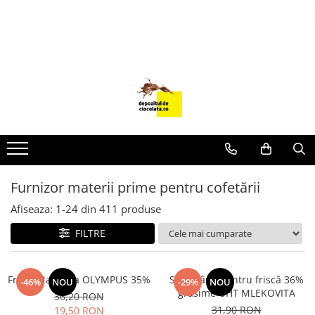
PRODUSE
CIOCOLATA
COLORANTI ALIMENTARI
DECOR
GLAZURI, UMPLUTURI, CREME
USTENSILE SI FORME SILICON
Furnizor materii prime pentru cofetării
PASTA DE ZAHAR
AMBALAJE
Afiseaza:
1-
24
din
411
produse
DIVERSE
FILTRE
FRISCA, UNT, LAPTE CONDENSAT
COJI TARTE
Frisca Naturala OLYMPUS 35%
Smântână pentru friscă 36%
-46%
NOU
-29%
NOU
grăsime UHT MLEKOVITA
AROME
36,20 RON
31,90 RON
19,50 RON