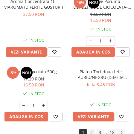
Aroma Concentrata 1l -
Amidon De Porumb
-16%
NOU
VIAROMA (DIFERITE GUSTURI)
DEPOZITUL DE CIOCOLATA-
1kg
37,50 RON
18,50 RON
15,50 RON
IN STOC
IN STOC
VEZI VARIANTE
ADAUGA IN COS
Topping Ciocolata 500g
Platou Tort doua fete
-5%
NOU
AURIU/NEGRU (Diferite
17,29 RON
dimensiuni)
de la 3,45 RON
16,50 RON
IN STOC
IN STOC
ADAUGA IN COS
VEZI VARIANTE
1
2
3
18
...