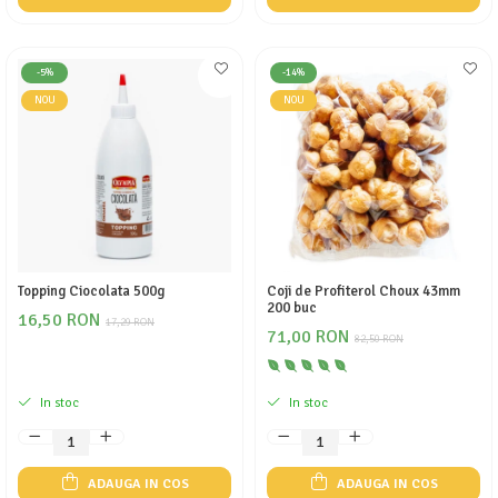
-5%
-14%
NOU
NOU
Topping Ciocolata 500g
Coji de Profiterol Choux 43mm
200 buc
16,50 RON
17,29 RON
71,00 RON
82,50 RON
In stoc
In stoc
ADAUGA IN COS
ADAUGA IN COS