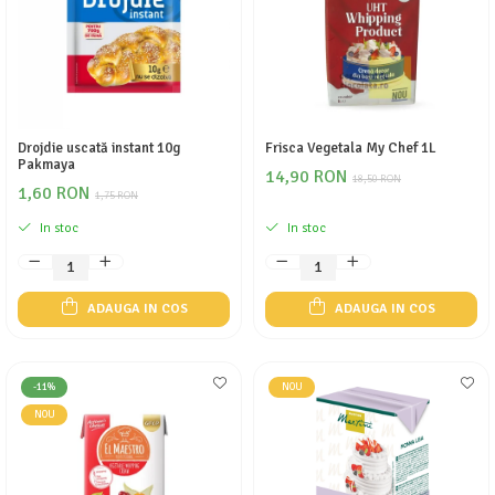
Drojdie uscată instant 10g
Frisca Vegetala My Chef 1L
Pakmaya
14,90 RON
18,50 RON
1,60 RON
1,75 RON
In stoc
In stoc
ADAUGA IN COS
ADAUGA IN COS
-11%
NOU
NOU