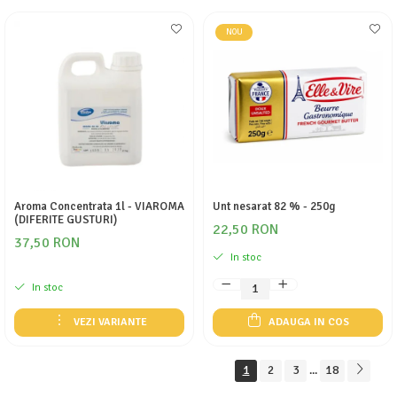
NOU
Aroma Concentrata 1l - VIAROMA
Unt nesarat 82 % - 250g
(DIFERITE GUSTURI)
22,50 RON
37,50 RON
In stoc
In stoc
VEZI VARIANTE
ADAUGA IN COS
1
2
3
18
...