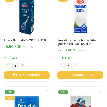
Frisca Naturala OLYMPUS 35%
Smântână pentru friscă 36%
grăsime UHT MLEKOVITA
19,50 RON
36,20 RON
22,50 RON
31,90 RON
In stoc
In stoc
ADAUGA IN COS
ADAUGA IN COS
-9%
-19%
NOU