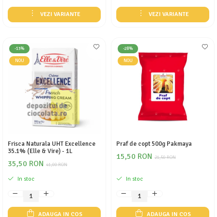
VEZI VARIANTE
VEZI VARIANTE
-13%
-28%
NOU
NOU
Frisca Naturala UHT Excellence
Praf de copt 500g Pakmaya
35.1% (Elle & Vire) - 1L
15,50 RON
21,50 RON
35,50 RON
41,00 RON
In stoc
In stoc
ADAUGA IN COS
ADAUGA IN COS