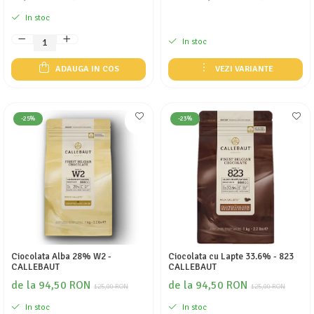
In stoc
In stoc
ADAUGA IN COS
VEZI VARIANTE
-25%
-23%
Ciocolata Alba 28% W2 -
Ciocolata cu Lapte 33.6% - 823
CALLEBAUT
CALLEBAUT
de la 94,50 RON
de la 94,50 RON
125,00 RON
125,00 RON
In stoc
In stoc