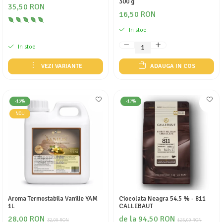
300 g
35,50 RON
16,50 RON
In stoc
In stoc
VEZI VARIANTE
ADAUGA IN COS
-13%
-17%
NOU
Aroma Termostabila Vanilie YAM
Ciocolata Neagra 54.5 % - 811
1L
CALLEBAUT
28,00 RON
de la 94,50 RON
32,00 RON
125,00 RON