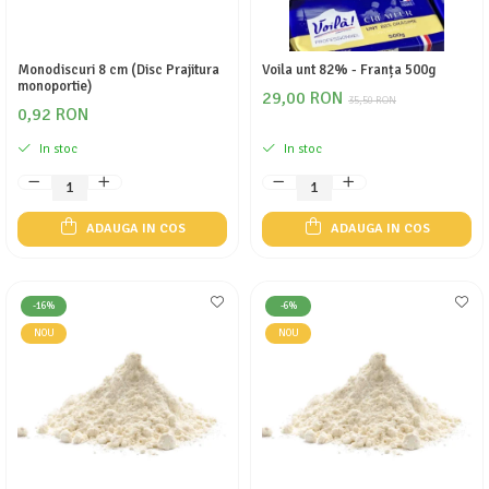
Monodiscuri 8 cm (Disc Prajitura
Voila unt 82% - Franța 500g
monoportie)
29,00 RON
35,50 RON
0,92 RON
In stoc
In stoc
ADAUGA IN COS
ADAUGA IN COS
-16%
-6%
NOU
NOU