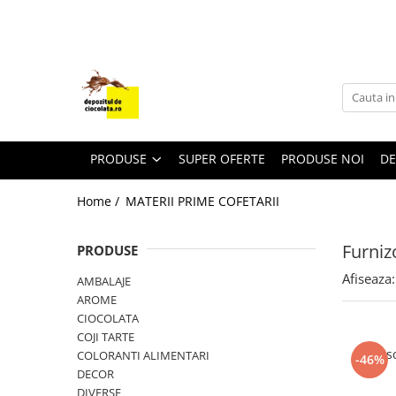
PRODUSE
CIOCOLATA
COLORANTI ALIMENTARI
DECOR
PRODUSE
SUPER OFERTE
PRODUSE NOI
DE
GLAZURI, UMPLUTURI, CREME
Home /
MATERII PRIME COFETARII
USTENSILE SI FORME SILICON
PASTA DE ZAHAR
Furniz
PRODUSE
AMBALAJE
Afiseaza:
AMBALAJE
DIVERSE
AROME
FRISCA, UNT, LAPTE CONDENSAT
CIOCOLATA
COJI TARTE
COJI TARTE
Fri
COLORANTI ALIMENTARI
-46%
AROME
DECOR
DIVERSE