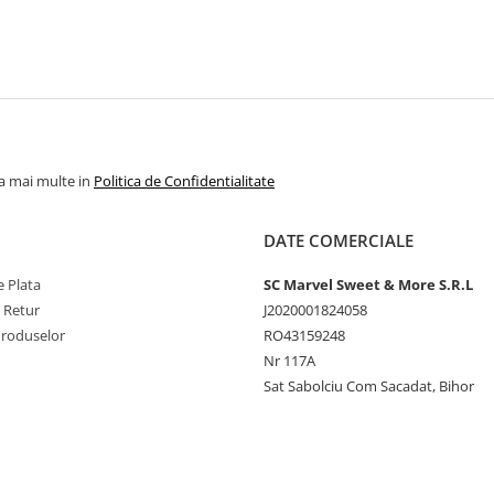
la mai multe in
Politica de Confidentialitate
DATE COMERCIALE
 Plata
SC Marvel Sweet & More S.R.L
e Retur
J2020001824058
Produselor
RO43159248
Nr 117A
Sat Sabolciu Com Sacadat, Bihor