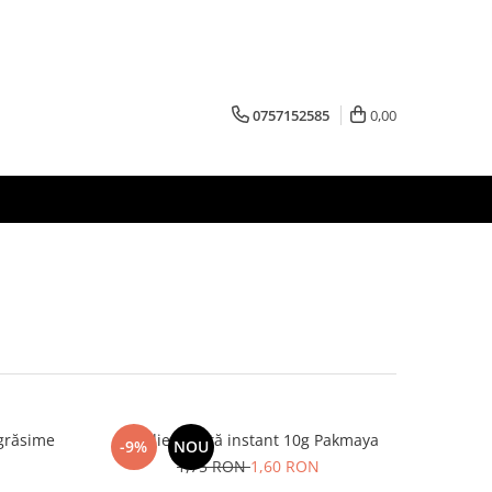
0757152585
0,00
grăsime
Drojdie uscată instant 10g Pakmaya
-9%
NOU
1,75 RON
1,60 RON