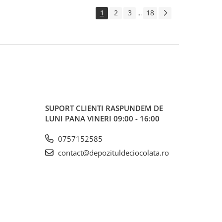
1
2
3
18
...
SUPORT CLIENTI
RASPUNDEM DE
LUNI PANA VINERI 09:00 - 16:00
0757152585
contact@depozituldeciocolata.ro