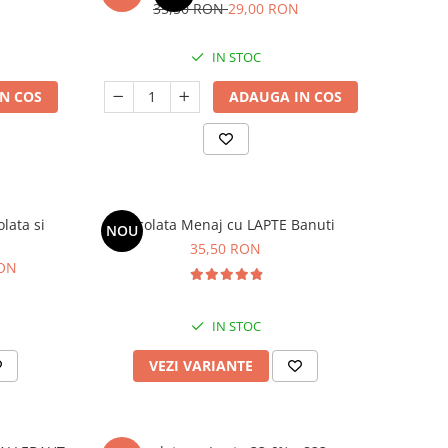
35,50 RON
29,00 RON
IN STOC
N COS
ADAUGA IN COS
lata si
Ciocolata Menaj cu LAPTE Banuti
NOU
35,50 RON
RON
IN STOC
VEZI VARIANTE