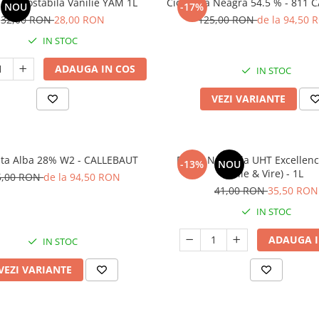
Aroma Termostabila Vanilie YAM 1L
Ciocolata Neagra 54.5 % - 811
NOU
-17%
32,00 RON
28,00 RON
125,00 RON
de la 94,50 
IN STOC
ADAUGA IN COS
IN STOC
VEZI VARIANTE
ata Alba 28% W2 - CALLEBAUT
Frisca Naturala UHT Excellen
-13%
NOU
(Elle & Vire) - 1L
5,00 RON
de la 94,50 RON
41,00 RON
35,50 RON
IN STOC
ADAUGA I
IN STOC
VEZI VARIANTE