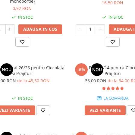
monoportie)
16,50 RON
0,92 RON
IN STOC
IN STOC
ADAUGA IN COS
ADAUGA I
f Integral 26/26 pentru Ciocolata
Lapte Praf 26/14 pentru Cioco
NOU
-6%
NOU
si Prajituri
Prajituri
,00 RON
de la 48,50 RON
36,00 RON
de la 34,00 
IN STOC
LA COMANDA
VEZI VARIANTE
VEZI VARIANTE