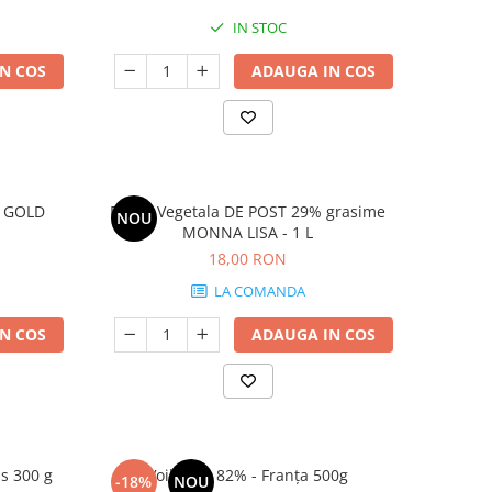
IN STOC
N COS
ADAUGA IN COS
O GOLD
Frisca Vegetala DE POST 29% grasime
NOU
MONNA LISA - 1 L
18,00 RON
LA COMANDA
N COS
ADAUGA IN COS
s 300 g
Voila unt 82% - Franța 500g
-18%
NOU