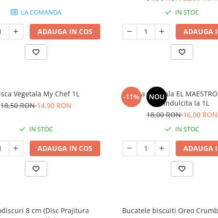
LA COMANDA
IN STOC
ADAUGA IN COS
ADAUGA I
isca Vegetala My Chef 1L
Frisca vegetala EL MAESTR
-11%
NOU
Neindulcita la 1L
18,50 RON
14,90 RON
18,00 RON
16,00 RON
IN STOC
IN STOC
ADAUGA IN COS
ADAUGA I
iscuri 8 cm (Disc Prajitura
Bucatele biscuiti Oreo Crumb