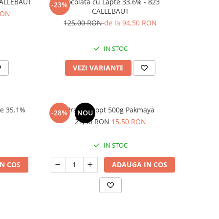
 CALLEBAUT
Ciocolata cu Lapte 33.6% - 823
-23%
CALLEBAUT
RON
125,00 RON
de la 94,50 RON
IN STOC
VEZI VARIANTE
ce 35.1%
Praf de copt 500g Pakmaya
-28%
NOU
21,50 RON
15,50 RON
IN STOC
N COS
ADAUGA IN COS