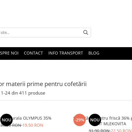
SPRE NOI
CONTACT
INFO TRANSPORT
BLOG
or materii prime pentru cofetării
1-
24
din
411
produse
sca Naturala OLYMPUS 35%
Smântână pentru friscă 36% 
NOU
-29%
NOU
UHT MLEKOVITA
36,20 RON
19,50 RON
31,90 RON
22,50 RON