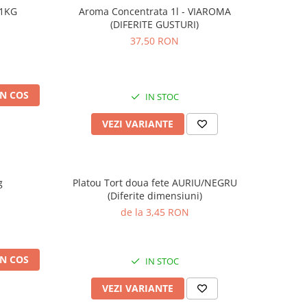
 1KG
Aroma Concentrata 1l - VIAROMA
(DIFERITE GUSTURI)
37,50 RON
N COS
IN STOC
VEZI VARIANTE
g
Platou Tort doua fete AURIU/NEGRU
(Diferite dimensiuni)
de la 3,45 RON
N COS
IN STOC
VEZI VARIANTE