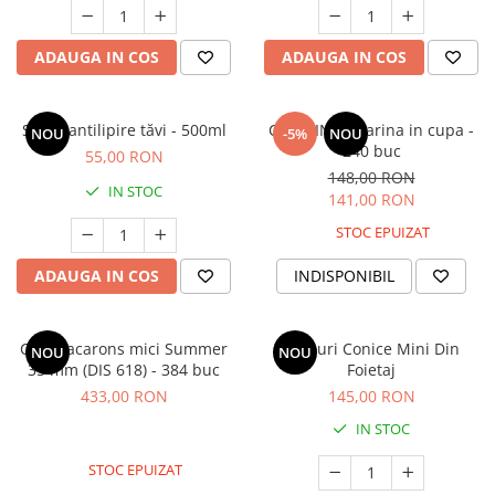
ADAUGA IN COS
ADAUGA IN COS
Spray antilipire tăvi - 500ml
Coji MINI Savarina in cupa -
NOU
-5%
NOU
240 buc
55,00 RON
148,00 RON
IN STOC
141,00 RON
STOC EPUIZAT
ADAUGA IN COS
INDISPONIBIL
Coji Macarons mici Summer
Rulouri Conice Mini Din
NOU
NOU
35 mm (DIS 618) - 384 buc
Foietaj
433,00 RON
145,00 RON
IN STOC
STOC EPUIZAT