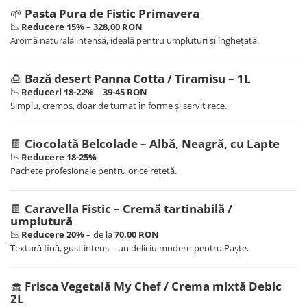
🌱
Pasta Pura de Fistic Primavera
📉
Reducere 15%
–
328,00 RON
Aromă naturală intensă, ideală pentru umpluturi și înghețată.
🍮
Bază desert Panna Cotta / Tiramisu – 1L
📉
Reduceri 18-22%
–
39-45 RON
Simplu, cremos, doar de turnat în forme și servit rece.
🍫
Ciocolată Belcolade – Albă, Neagră, cu Lapte
📉
Reducere 18-25%
Pachete profesionale pentru orice rețetă.
🍫
Caravella Fistic – Cremă tartinabilă /
umplutură
📉
Reducere 20%
– de la
70,00 RON
Textură fină, gust intens – un deliciu modern pentru Paște.
🧁
Frisca Vegetală My Chef / Crema mixtă Debic
2L