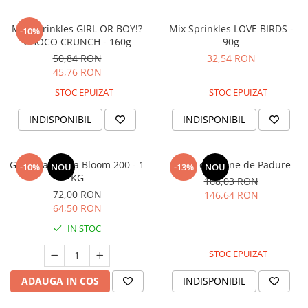
Mix Sprinkles GIRL OR BOY!?
Mix Sprinkles LOVE BIRDS -
-10%
CHOCO CRUNCH - 160g
90g
50,84 RON
32,54 RON
45,76 RON
STOC EPUIZAT
STOC EPUIZAT
INDISPONIBIL
INDISPONIBIL
Gelatina pudra Bloom 200 - 1
Faina de Alune de Padure
-10%
NOU
-13%
NOU
KG
168,03 RON
72,00 RON
146,64 RON
64,50 RON
IN STOC
STOC EPUIZAT
ADAUGA IN COS
INDISPONIBIL