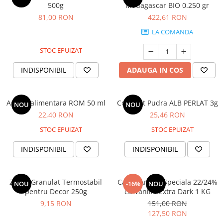
500g
Madagascar BIO 0.250 gr
81,00 RON
422,61 RON
LA COMANDA
STOC EPUIZAT
INDISPONIBIL
ADAUGA IN COS
Aroma alimentara ROM 50 ml
Colorant Pudra ALB PERLAT 3g
NOU
NOU
22,40 RON
25,46 RON
STOC EPUIZAT
STOC EPUIZAT
INDISPONIBIL
INDISPONIBIL
Zahar Granulat Termostabil
Cacao Amara Speciala 22/24%
NOU
-16%
NOU
pentru Decor 250g
cu Vanilie Extra Dark 1 KG
9,15 RON
151,00 RON
127,50 RON