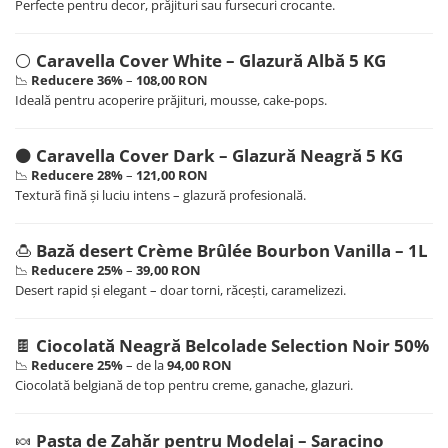
Perfecte pentru decor, prăjituri sau fursecuri crocante.
⚪
Caravella Cover White – Glazură Albă 5 KG
📉
Reducere 36%
–
108,00 RON
Ideală pentru acoperire prăjituri, mousse, cake-pops.
⚫
Caravella Cover Dark – Glazură Neagră 5 KG
📉
Reducere 28%
–
121,00 RON
Textură fină și luciu intens – glazură profesională.
🍮
Bază desert Crème Brûlée Bourbon Vanilla – 1L
📉
Reducere 25%
–
39,00 RON
Desert rapid și elegant – doar torni, răcești, caramelizezi.
🍫
Ciocolată Neagră Belcolade Selection Noir 50%
📉
Reducere 25%
– de la
94,00 RON
Ciocolată belgiană de top pentru creme, ganache, glazuri.
🍬
Pasta de Zahăr pentru Modelaj – Saracino