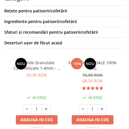
Rețete pentru patiserii/cofetării
Ingrediente pentru patiserii/cofetării
Sfaturi și recomandări pentru patiserii/cofetării
Deserturi ușor de făcut acasă
Arahide Granulate
FAINA DE MIGDALE 100%
NOU
-10%
NOU
Caramelizate 1-4mm - 1
1KG
KG
50,00 RON
76,00 RON
68,50 RON
IN STOC
IN STOC
ADAUGA IN COS
ADAUGA IN COS