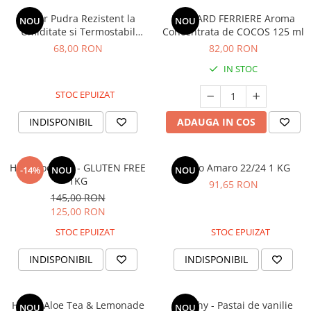
Zahar Pudra Rezistent la
MALLARD FERRIERE Aroma
NOU
NOU
Umiditate si Termostabil
Concentrata de COCOS 125 ml
BIANCANEVE 1KG
68,00 RON
82,00 RON
IN STOC
STOC EPUIZAT
INDISPONIBIL
ADAUGA IN COS
Hot Chocolate - GLUTEN FREE
Cacao Amaro 22/24 1 KG
-14%
NOU
NOU
1KG
91,65 RON
145,00 RON
125,00 RON
STOC EPUIZAT
STOC EPUIZAT
INDISPONIBIL
INDISPONIBIL
Honey Aloe Tea & Lemonade
Norohy - Pastai de vanilie
NOU
NOU