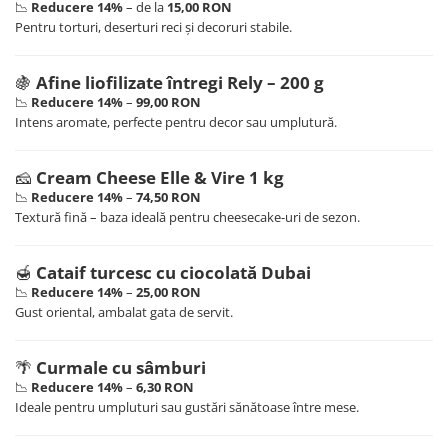
📉
Reducere 14%
– de la
15,00 RON
Pentru torturi, deserturi reci și decoruri stabile.
🍇
Afine liofilizate întregi Rely – 200 g
📉
Reducere 14%
–
99,00 RON
Intens aromate, perfecte pentru decor sau umplutură.
🧀
Cream Cheese Elle & Vire 1 kg
📉
Reducere 14%
–
74,50 RON
Textură fină – baza ideală pentru cheesecake-uri de sezon.
🍯
Cataif turcesc cu ciocolată Dubai
📉
Reducere 14%
–
25,00 RON
Gust oriental, ambalat gata de servit.
🌴
Curmale cu sâmburi
📉
Reducere 14%
–
6,30 RON
Ideale pentru umpluturi sau gustări sănătoase între mese.