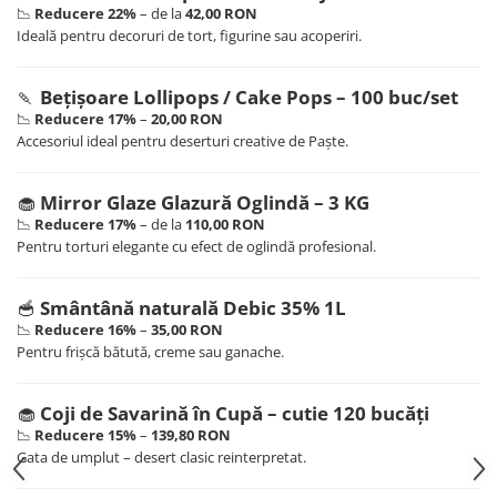
📉
Reducere 22%
– de la
42,00 RON
Ideală pentru decoruri de tort, figurine sau acoperiri.
🍡
Bețișoare Lollipops / Cake Pops – 100 buc/set
📉
Reducere 17%
–
20,00 RON
Accesoriul ideal pentru deserturi creative de Paște.
🧁
Mirror Glaze Glazură Oglindă – 3 KG
📉
Reducere 17%
– de la
110,00 RON
Pentru torturi elegante cu efect de oglindă profesional.
🥣
Smântână naturală Debic 35% 1L
📉
Reducere 16%
–
35,00 RON
Pentru frișcă bătută, creme sau ganache.
🧁
Coji de Savarină în Cupă – cutie 120 bucăți
📉
Reducere 15%
–
139,80 RON
Gata de umplut – desert clasic reinterpretat.