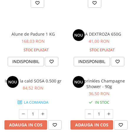
Alune de Padure 1 KG
SOSA DEXTROZA 650G
NOU
168,03 RON
41,00 RON
STOC EPUIZAT
STOC EPUIZAT
INDISPONIBIL
INDISPONIBIL
Inulina la cald SOSA 0.500 gr
Mix Sprinkles Champagne
NOU
NOU
Shower - 90g
84,52 RON
36,50 RON
LA COMANDA
IN STOC
ADAUGA IN COS
ADAUGA IN COS