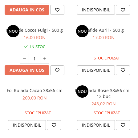
ADAUGA IN COS
INDISPONIBIL
Nuca de Cocos Fulgi - 500 g
Stafide Aurii - 500 g
NOU
NOU
16,00 RON
17,00 RON
IN STOC
STOC EPUIZAT
ADAUGA IN COS
INDISPONIBIL
Foi Rulada Cacao 38x56 cm
Foi Rulada Rosie 38x56 cm -
NOU
12 buc
260,00 RON
243,02 RON
STOC EPUIZAT
STOC EPUIZAT
INDISPONIBIL
INDISPONIBIL