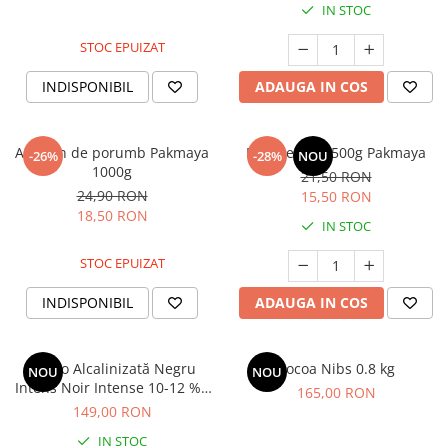
IN STOC
STOC EPUIZAT
INDISPONIBIL
ADAUGA IN COS
Amidon de porumb Pakmaya
Praf de copt 500g Pakmaya
-26%
-28%
NOU
1000g
21,50 RON
24,90 RON
15,50 RON
18,50 RON
IN STOC
STOC EPUIZAT
INDISPONIBIL
ADAUGA IN COS
Cacao Alcalinizată Negru
Cocoa Nibs 0.8 kg
NOU
NOU
Intens Noir Intense 10-12 % -
165,00 RON
1kg
149,00 RON
IN STOC