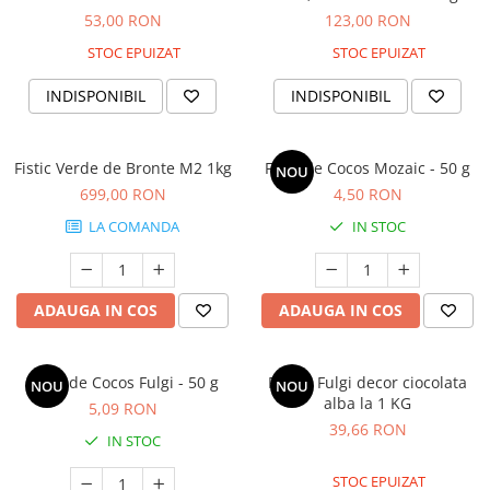
1L
53,00 RON
123,00 RON
STOC EPUIZAT
STOC EPUIZAT
INDISPONIBIL
INDISPONIBIL
Fistic Verde de Bronte M2 1kg
Fulgi de Cocos Mozaic - 50 g
NOU
699,00 RON
4,50 RON
LA COMANDA
IN STOC
ADAUGA IN COS
ADAUGA IN COS
Nuca de Cocos Fulgi - 50 g
Paiete Fulgi decor ciocolata
NOU
NOU
alba la 1 KG
5,09 RON
39,66 RON
IN STOC
STOC EPUIZAT