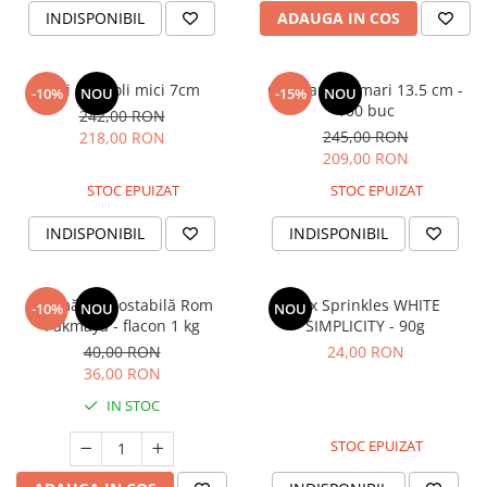
INDISPONIBIL
ADAUGA IN COS
Coji Cannoli mici 7cm
Coji Cannoli mari 13.5 cm -
-10%
NOU
-15%
NOU
100 buc
242,00 RON
245,00 RON
218,00 RON
209,00 RON
STOC EPUIZAT
STOC EPUIZAT
INDISPONIBIL
INDISPONIBIL
Aromă termostabilă Rom
Mix Sprinkles WHITE
-10%
NOU
NOU
Pakmaya - flacon 1 kg
SIMPLICITY - 90g
40,00 RON
24,00 RON
36,00 RON
IN STOC
STOC EPUIZAT