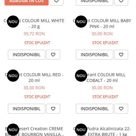
ADAUGA IN COS
INDISPONIBIL
Colorant COLOUR MILL WHITE
Colorant COLOUR MILL BABY
NOU
NOU
- 20 g
PINK - 20 ml
39,72 RON
30,00 RON
STOC EPUIZAT
STOC EPUIZAT
INDISPONIBIL
INDISPONIBIL
Colorant COLOUR MILL RED -
Colorant COLOUR MILL
NOU
NOU
20 ml
COBALT - 20 ml
30,00 RON
30,00 RON
STOC EPUIZAT
STOC EPUIZAT
INDISPONIBIL
INDISPONIBIL
Baza Desert Creation CREME
Cacao Pudra Alcalinizata 22-
NOU
NOU
BRULEE BOURBON VANILLA -
24%, EXTRA BRUTE - 1 kg