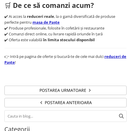
🛒
De ce să comanzi acum?
✔️ Ai acces la
reduceri reale
, la o gamă diversificată de produse
perfecte pentru
masa de Paște
✔️ Produse profesionale, folosite în cofetării și restaurante
✔️ Comanzi direct online, cu livrare rapidă oriunde în țară
✔️ Oferta este valabilă
în limita stocului disponibil
👉 Intră pe pagina de oferte și bucură-te de cele mai dulci
reduceri de
Paște
!
POSTAREA URMATOARE
POSTAREA ANTERIOARA
Categorii