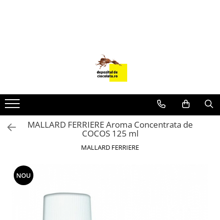
PRODUSE
CIOCOLATA
COLORANTI ALIMENTARI
DECOR
GLAZURI, UMPLUTURI, CREME
USTENSILE SI FORME SILICON
MALLARD FERRIERE Aroma Concentrata de
PASTA DE ZAHAR
COCOS 125 ml
AMBALAJE
MALLARD FERRIERE
DIVERSE
FRISCA, UNT, LAPTE CONDENSAT
NOU
COJI TARTE
AROME