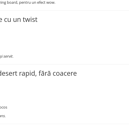
azing board, pentru un efect wow.
e cu un twist
 servit.
desert rapid, fără coacere
cocos
ans.