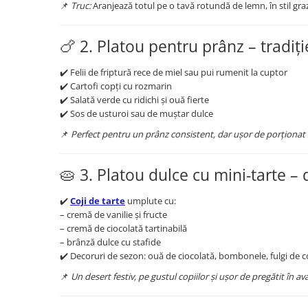
📌
Truc:
Aranjează totul pe o tavă rotundă de lemn, în stil gr
🍗 2. Platou pentru prânz – tradiți
✔️ Felii de friptură rece de miel sau pui rumenit la cuptor
✔️ Cartofi copți cu rozmarin
✔️ Salată verde cu ridichi și ouă fierte
✔️ Sos de usturoi sau de muștar dulce
📌
Perfect pentru un prânz consistent, dar ușor de porționat și
🥧 3. Platou dulce cu mini-tarte – 
✔️
Coji de tarte
umplute cu:
– cremă de vanilie și fructe
– cremă de ciocolată tartinabilă
– brânză dulce cu stafide
✔️ Decoruri de sezon: ouă de ciocolată, bombonele, fulgi de 
📌
Un desert festiv, pe gustul copiilor și ușor de pregătit în av