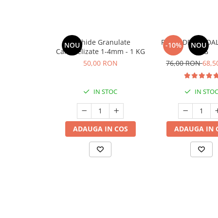
Arahide Granulate
FAINA DE MIGDA
NOU
-10%
NOU
Caramelizate 1-4mm - 1 KG
1KG
50,00 RON
76,00 RON
68,5
IN STOC
IN STO
ADAUGA IN COS
ADAUGA IN 