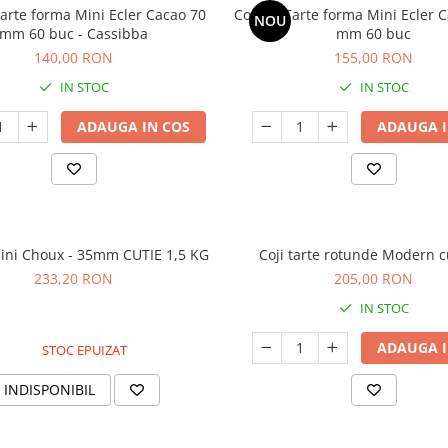
Tarte forma Mini Ecler Cacao 70
Coji de Tarte forma Mini Ecler 
NOU
mm 60 buc - Cassibba
mm 60 buc
140,00 RON
155,00 RON
IN STOC
IN STOC
ADAUGA IN COS
ADAUGA I
Mini Choux - 35mm CUTIE 1,5 KG
Coji tarte rotunde Modern 
233,20 RON
205,00 RON
IN STOC
ADAUGA I
STOC EPUIZAT
INDISPONIBIL