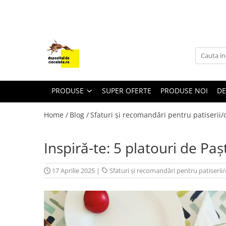
PRODUSE
CIOCOLATA
COLORANTI ALIMENTARI
DECOR
PRODUSE
SUPER OFERTE
PRODUSE NOI
DE
GLAZURI, UMPLUTURI, CREME
Home /
Blog /
Sfaturi și recomandări pentru patiserii/c
USTENSILE SI FORME SILICON
PASTA DE ZAHAR
Inspiră-te: 5 platouri de Pa
AMBALAJE
DIVERSE
17 Aprilie 2025
|
Sfaturi și recomandări pentru patiserii/
FRISCA, UNT, LAPTE CONDENSAT
COJI TARTE
AROME