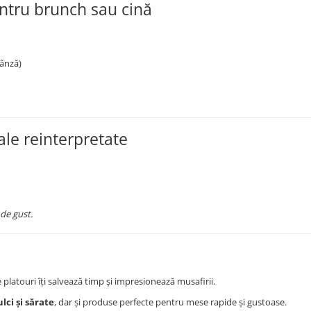
entru brunch sau cină
rânză)
ale reinterpretate
 de gust.
 platouri îți salvează timp și impresionează musafirii.
lci și sărate
, dar și produse perfecte pentru mese rapide și gustoase.