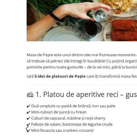
Masa de Paște este unul dintre cele mai frumoase momente ale
că trebuie să petreci zile întregi în bucătărie! Cu puțină organi
potrivite pentru toate gusturile – de la cei mici, până la bunici
Iată
5 idei de platouri de Paște
care îți transformă masa fest
🧀 1. Platou de aperitive reci – gu
✔️ Ouă umplute cu pastă de brânză, ton sau pate
✔️ Mini-rulouri de șuncă cu hrean
✔️ Cuburi de cașcaval, măsline și roșii cherry
✔️ Feliuțe de salam, bastonașe de legume crude
✔️ Mini-focaccia sau crackers crocanți