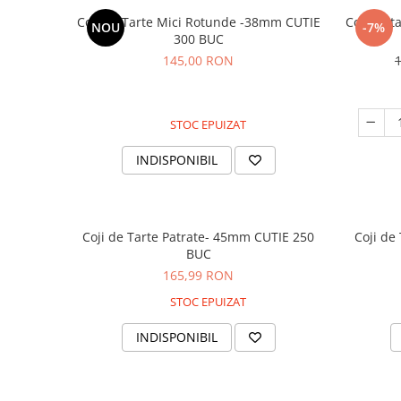
Coji de Tarte Mici Rotunde -38mm CUTIE
Coji de 
NOU
-7%
300 BUC
145,00 RON
STOC EPUIZAT
INDISPONIBIL
Coji de Tarte Patrate- 45mm CUTIE 250
Coji de
BUC
165,99 RON
STOC EPUIZAT
INDISPONIBIL