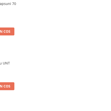
Capsuni 70
N COS
cu UNT
N COS