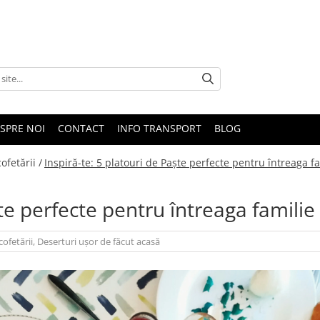
SPRE NOI
CONTACT
INFO TRANSPORT
BLOG
ofetării /
Inspiră-te: 5 platouri de Paște perfecte pentru întreaga f
ște perfecte pentru întreaga familie
cofetării
,
Deserturi ușor de făcut acasă