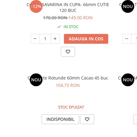
Coji de SAVARINA IN CUPA- 66mm CUTIE
Coji de 
-12%
NOU
120 BUC
170,00 RON
149,00 RON
IN STOC
ADAUGA IN COS
Coji Tarte Rotunde 60mm Cacao 45 buc
Coji de 
NOU
NOU
104,73 RON
STOC EPUIZAT
INDISPONIBIL