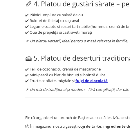
🥖 4. Platou de gustări sărate – p
✔️ Pâinici umplute cu salată de ou
✔️ Rulouri de foietaj cu cașcaval
✔️ Legume coapte și sosuri tartinabile (hummus, cremă de b
✔️ Ouă de prepeliță și castraveți murați
📌
Un platou versatil, ideal pentru o masă relaxată în familie.
🍰 5. Platou de deserturi tradițion
✔️ Felii de cozonac cu cremă de mascarpone
✔️ Mini-pască cu blat de biscuiți și brânză dulce
✔️ Fructe confiate, migdale și
fulgi de ciocolată
📌
Un mix de tradițional și modern – fără complicații, dar plin
Fie că organizezi un brunch de Paște sau o cină festivă, aceste
📦 În magazinul nostru găsești
coji de tarte, ingrediente du