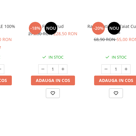
LE 100%
Fistic Crud
Rahat Patiserie Taiat C
-18%
NOU
-20%
NOU
4KG
279,00 RON
228,50 RON
0 RON
68,90 RON
55,00 RO
C
IN STOC
IN STOC
COS
ADAUGA IN COS
ADAUGA IN COS