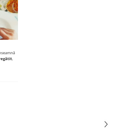
 înseamnă
regătit
,