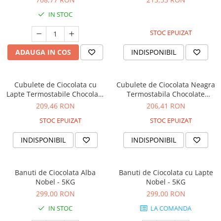
IN STOC
STOC EPUIZAT
ADAUGA IN COS
INDISPONIBIL
Cubulete de Ciocolata cu
Cubulete de Ciocolata Neagra
Lapte Termostabile Chocolate
Termostabila Chocolate
Chunks - 2.5KG
Chunks - 2.5KG
209,46 RON
206,41 RON
STOC EPUIZAT
STOC EPUIZAT
INDISPONIBIL
INDISPONIBIL
Banuti de Ciocolata Alba
Banuti de Ciocolata cu Lapte
Nobel - 5KG
Nobel - 5KG
299,00 RON
299,00 RON
IN STOC
LA COMANDA