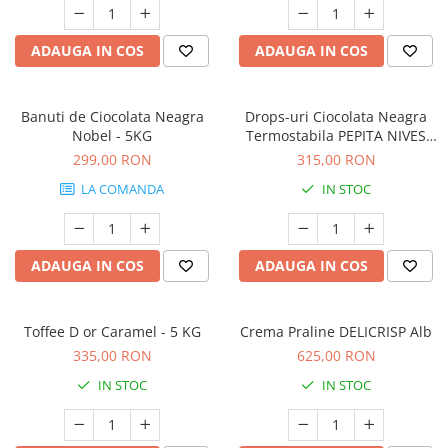
ADAUGA IN COS
ADAUGA IN COS
Banuti de Ciocolata Neagra
Drops-uri Ciocolata Neagra
Nobel - 5KG
Termostabila PEPITA NIVES
(ciocolata menaj) - 5KG
299,00 RON
315,00 RON
LA COMANDA
IN STOC
ADAUGA IN COS
ADAUGA IN COS
Toffee D or Caramel - 5 KG
Crema Praline DELICRISP Alb
335,00 RON
625,00 RON
IN STOC
IN STOC