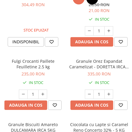
304,49 RON
26,50 RON
21,00 RON
IN STOC
STOC EPUIZAT
INDISPONIBIL
ADAUGA IN COS
Fulgi Crocanti Paillete
Granule Orez Expandat
Feuilletine 2.5 kg
Caramelizat - DORETTA IRCA 4
KG
235,00 RON
335,00 RON
IN STOC
IN STOC
ADAUGA IN COS
ADAUGA IN COS
Granule Biscuiti Amareto
Ciocolata cu Lapte si Caramel
DULCAMARA IRCA 5KG
Reno Concerto 32% - 5 KG