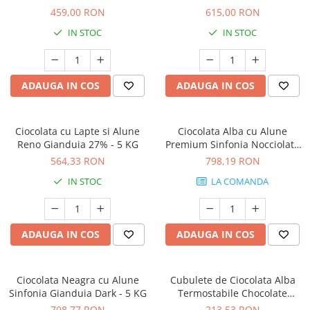
459,00 RON
615,00 RON
IN STOC
IN STOC
ADAUGA IN COS
ADAUGA IN COS
Ciocolata cu Lapte si Alune
Ciocolata Alba cu Alune
Reno Gianduia 27% - 5 KG
Premium Sinfonia Nocciolata
Bianco - 5 kg
564,33 RON
798,19 RON
IN STOC
LA COMANDA
ADAUGA IN COS
ADAUGA IN COS
Ciocolata Neagra cu Alune
Cubulete de Ciocolata Alba
Sinfonia Gianduia Dark - 5 KG
Termostabile Chocolate
Chunks - 2.5KG
708,77 RON
213,53 RON