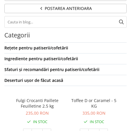
POSTAREA ANTERIOARA
Categorii
Rețete pentru patiserii/cofetării
Ingrediente pentru patiserii/cofetării
Sfaturi și recomandări pentru patiserii/cofetării
Deserturi ușor de făcut acasă
Fulgi Crocanti Paillete
Toffee D or Caramel - 5
Cr
Feuilletine 2.5 kg
KG
235,00 RON
335,00 RON
IN STOC
IN STOC