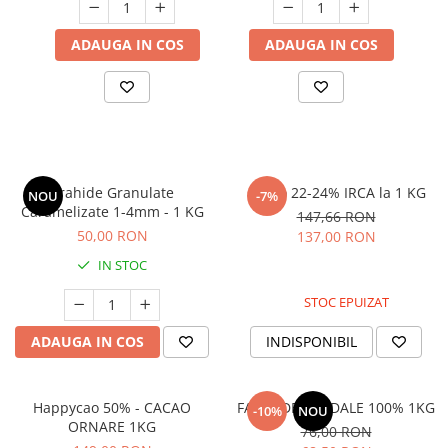
ADAUGA IN COS
ADAUGA IN COS
Arahide Granulate
Cacao 22-24% IRCA la 1 KG
NOU
-7%
Caramelizate 1-4mm - 1 KG
147,66 RON
50,00 RON
137,00 RON
IN STOC
STOC EPUIZAT
ADAUGA IN COS
INDISPONIBIL
Happycao 50% - CACAO
FAINA DE MIGDALE 100% 1KG
-10%
NOU
ORNARE 1KG
76,00 RON