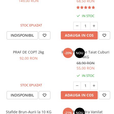
149,00 RON
68,50 RON
IN STOC
STOC EPUIZAT
INDISPONIBIL
ADAUGA IN COS
PRAF DE COPT 2kg
Rahat Patiserie Taiat Cuburi
-20%
NOU
4KG
92,00 RON
68,90 RON
55,00 RON
IN STOC
STOC EPUIZAT
INDISPONIBIL
ADAUGA IN COS
Stafide Brun-Aurii la 10 KG
Zahar Pudra Vanilat
-21%
NOU