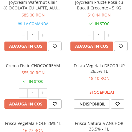
Joycream Wafernut Clair
Joycream Fructe Rosii cu
(CIOCOLATA CU LAPTE, ALUNE
Bucati Crocante - 5 KG
SI NAPOLITANE)
685,00 RON
510,44 RON
LA COMANDA
IN STOC
ADAUGA IN COS
ADAUGA IN COS
Crema Fistic CHOCOCREAM
Frisca Vegetala DECOR UP
26.5% 1L
555,00 RON
18,10 RON
IN STOC
STOC EPUIZAT
ADAUGA IN COS
INDISPONIBIL
Frisca Vegetala HOLE 26% 1L
Frisca Naturala ANCHOR
35.5% - 1L
16,27 RON