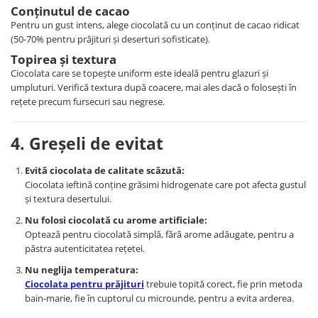
Conținutul de cacao
Pentru un gust intens, alege ciocolată cu un conținut de cacao ridicat
(50-70% pentru prăjituri și deserturi sofisticate).
Topirea și textura
Ciocolata care se topește uniform este ideală pentru glazuri și
umpluturi. Verifică textura după coacere, mai ales dacă o folosești în
rețete precum fursecuri sau negrese.
4. Greșeli de evitat
Evită ciocolata de calitate scăzută:
Ciocolata ieftină conține grăsimi hidrogenate care pot afecta gustul
și textura desertului.
Nu folosi ciocolată cu arome artificiale:
Optează pentru ciocolată simplă, fără arome adăugate, pentru a
păstra autenticitatea rețetei.
Nu neglija temperatura:
Ciocolata pentru prăjituri
trebuie topită corect, fie prin metoda
bain-marie, fie în cuptorul cu microunde, pentru a evita arderea.