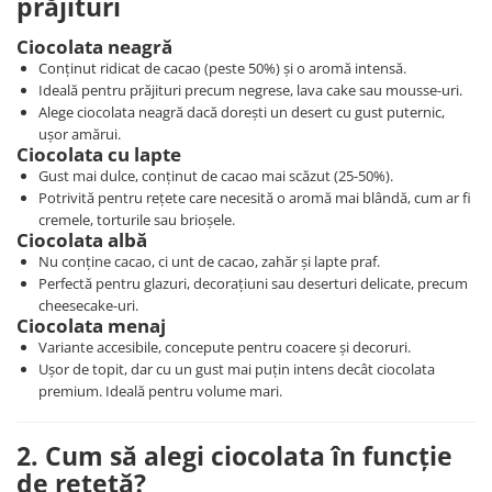
prăjituri
Ciocolata neagră
Conținut ridicat de cacao (peste 50%) și o aromă intensă.
Ideală pentru prăjituri precum negrese, lava cake sau mousse-uri.
Alege ciocolata neagră dacă dorești un desert cu gust puternic,
ușor amărui.
Ciocolata cu lapte
Gust mai dulce, conținut de cacao mai scăzut (25-50%).
Potrivită pentru rețete care necesită o aromă mai blândă, cum ar fi
cremele, torturile sau brioșele.
Ciocolata albă
Nu conține cacao, ci unt de cacao, zahăr și lapte praf.
Perfectă pentru glazuri, decorațiuni sau deserturi delicate, precum
cheesecake-uri.
Ciocolata menaj
Variante accesibile, concepute pentru coacere și decoruri.
Ușor de topit, dar cu un gust mai puțin intens decât ciocolata
premium. Ideală pentru volume mari.
2. Cum să alegi ciocolata în funcție
de rețetă?