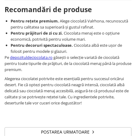
Recomandări de produse
Pentru rețete premium.
Alege ciocolată Valrhona, recunoscută
pentru calitatea sa superioară și gustul rafinat.
Pentru prăjituri de zi cu zi.
Ciocolata menaj este o opțiune
economică, potrivită pentru volume mari.
Pentru decoruri spectaculoase.
Ciocolata albă este ușor de
folosit pentru modele și glazuri.
Pe
depozituldeciocolata.ro
găsești o selecție variată de ciocolată
pentru toate tipurile de prăjituri, de la ciocolată menaj până la produse
premium.
Alegerea ciocolatei potrivite este esențială pentru succesul oricărui
desert. Fie că optezi pentru ciocolată neagră intensă, ciocolată albă
delicată sau ciocolată menaj accesibilă, asigură-te că produsul este de
calitate și se potrivește rețetei tale. Cu ingredientele potrivite,
deserturile tale vor cuceri orice degustător!
POSTAREA URMATOARE