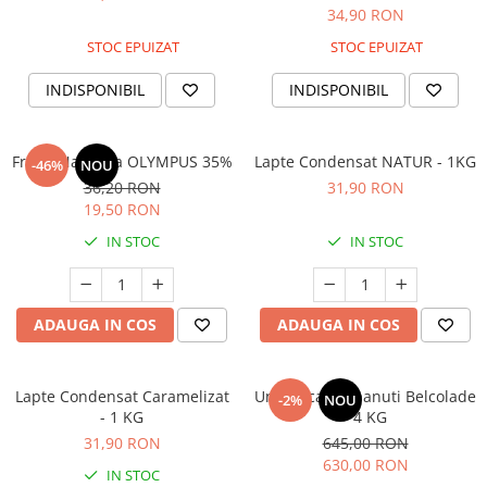
34,90 RON
STOC EPUIZAT
STOC EPUIZAT
INDISPONIBIL
INDISPONIBIL
Frisca Naturala OLYMPUS 35%
Lapte Condensat NATUR - 1KG
-46%
NOU
36,20 RON
31,90 RON
19,50 RON
IN STOC
IN STOC
ADAUGA IN COS
ADAUGA IN COS
Lapte Condensat Caramelizat
Unt de cacao banuti Belcolade
-2%
NOU
- 1 KG
- 4 KG
31,90 RON
645,00 RON
630,00 RON
IN STOC