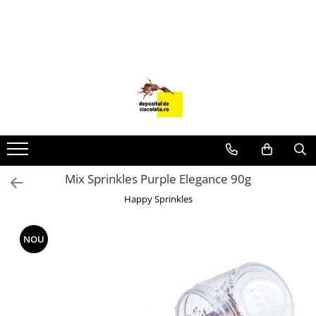
PRODUSE
CIOCOLATA
COLORANTI ALIMENTARI
DECOR
GLAZURI, UMPLUTURI, CREME
USTENSILE SI FORME SILICON
Mix Sprinkles Purple Elegance 90g
PASTA DE ZAHAR
Happy Sprinkles
AMBALAJE
DIVERSE
NOU
FRISCA, UNT, LAPTE CONDENSAT
COJI TARTE
AROME