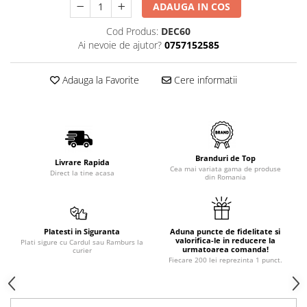
ADAUGA IN COS
Cod Produs:
DEC60
Ai nevoie de ajutor?
0757152585
Adauga la Favorite
Cere informatii
Branduri de Top
Livrare Rapida
Cea mai variata gama de produse
Direct la tine acasa
din Romania
Platesti in Siguranta
Aduna puncte de fidelitate si
valorifica-le in reducere la
Plati sigure cu Cardul sau Ramburs la
urmatoarea comanda!
curier
Fiecare 200 lei reprezinta 1 punct.