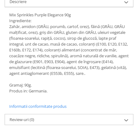
Descriere
Mix Sprinkles Purple Elegance 90g
Ingrediente:
Zahăr, amidon (GRÂU, porumb, cartof, orez), făină (GRÂU, GRÂU
malțificat, orez), griș din GRÂU, gluten din GRÂU, uleiuri vegetale
(floarea-soarelui, rapiță, cocos), sirop de glucoză, lapte praf
integral, unt de cacao, masă de cacao, coloranți (E100, E120, E132,
E160b, E172, E174), coloranți alimentari (concentrat de măr,
coacăze negre, ridiche, spirulină), aromă naturală de vanilie, agent
de glazurare (E901, E903, E904), agent de îngroșare (E414),
emulsifiant (lecitină (floarea-soarelui, SOIA), E473), gelatină (vită),
agent antiaglomerant (E553b, E555), sare..
Gramaj: 90g.
Produs in: Germania.
Informatii conformitate produs
Review-uri
(0)