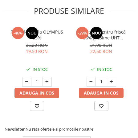
PRODUSE SIMILARE
Frisca Naturala OLYMPUS
Smântână pentru friscă
-46%
NOU
-29%
NOU
35%
36% grăsime UHT
MLEKOVITA
36,20 RON
31,90 RON
19,50 RON
22,50 RON
IN STOC
IN STOC
ADAUGA IN COS
ADAUGA IN COS
Newsletter
Nu rata ofertele si promotiile noastre