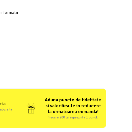
informatii
Aduna puncte de fidelitate
nta
si valorifica-le in reducere
amburs la
la urmatoarea comanda!
Fiecare 200 lei reprezinta 1 punct.