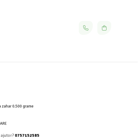
a zahar 0.500 grame
OARE
 ajutor?
0757152585