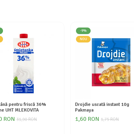
-9%
NOU
ână pentru friscă 36%
Drojdie uscată instant 10g
me UHT MLEKOVITA
Pakmaya
0 RON
1,60 RON
31,90 RON
1,75 RON