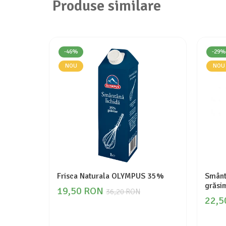
Produse similare
-46%
-29%
NOU
NOU
Frisca Naturala OLYMPUS 35%
Smânt
grăsi
19,50 RON
36,20 RON
22,5