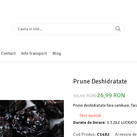
Contact
Info transport
Blog
Prune Deshidratate
26,99 RON
30,45 RON
Prune deshidratate fara sambure, far
Stoc epuizat
Durata de livrare:
1-3 ZILE LUCRAT
Cod Produs:
C1482
Ai nevoie de