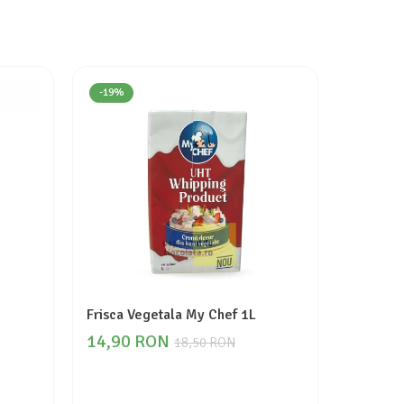
-19%
NOU
Frisca Vegetala My Chef 1L
Frisca 
grasime
14,90 RON
18,50 RON
18,00