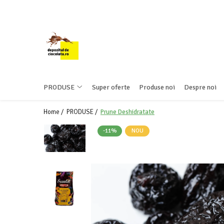
PRODUSE
CIOCOLATA
COLORANTI ALIMENTARI
DECOR
PRODUSE
Super oferte
Produse noi
Despre noi
GLAZURI, UMPLUTURI, CREME
Home /
PRODUSE /
Prune Deshidratate
USTENSILE SI FORME SILICON
PASTA DE ZAHAR
-11%
NOU
AMBALAJE
DIVERSE
FRISCA, UNT, LAPTE CONDENSAT
COJI TARTE
AROME