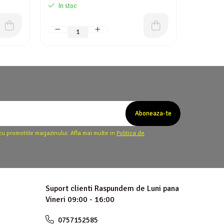
In stoc
La co
cu promotiile magazinului. Afla mai multe in
Politica de
Suport clienti
Raspundem de Luni pana
Vineri 09:00 - 16:00
0757152585