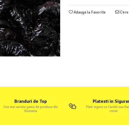
Adauga la Favorite
Cere 
Branduri de Top
Platesti in Sigura
Cea mai variata gama de produse din
Plati sigure cu Cardul sau R
Romania
curier