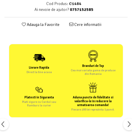
Cod Produs:
C1484
Ai nevoie de ajutor?
0757152585
Adauga la Favorite
Cere informatii
Branduri de Top
Livrare Rapida
Cea mai variata gama de produse
Direct la tine acasa
din Romania
Platesti in Siguranta
Aduna puncte de fidelitate si
valorifica-le in reducere la
Plati sigure cu Cardul sau
urmatoarea comanda!
Ramburs la curier
Fiecare 200 lei reprezinta 1 punct.