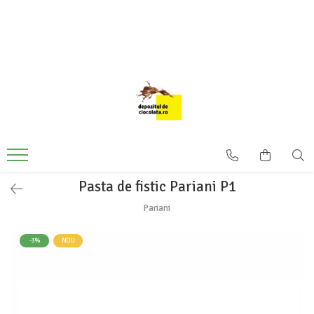
PRODUSE
CIOCOLATA
COLORANTI ALIMENTARI
DECOR
GLAZURI, UMPLUTURI, CREME
USTENSILE SI FORME SILICON
Pasta de fistic Pariani P1
PASTA DE ZAHAR
AMBALAJE
Pariani
DIVERSE
-3%
NOU
FRISCA, UNT, LAPTE CONDENSAT
COJI TARTE
AROME