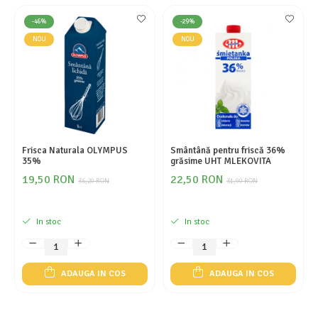
-46%
-29%
NOU
NOU
Frisca Naturala OLYMPUS
Smântână pentru friscă 36%
35%
grăsime UHT MLEKOVITA
19,50 RON
22,50 RON
36,20 RON
31,90 RON
In stoc
In stoc
ADAUGA IN COS
ADAUGA IN COS