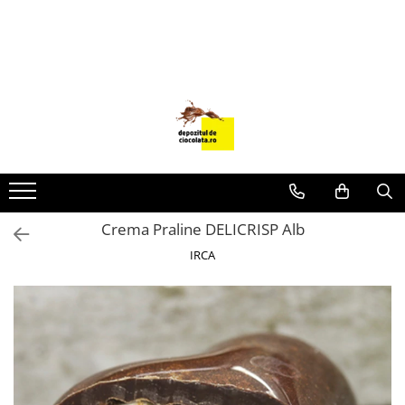
PRODUSE
CIOCOLATA
COLORANTI ALIMENTARI
DECOR
GLAZURI, UMPLUTURI, CREME
USTENSILE SI FORME SILICON
Crema Praline DELICRISP Alb
PASTA DE ZAHAR
IRCA
AMBALAJE
DIVERSE
FRISCA, UNT, LAPTE CONDENSAT
COJI TARTE
AROME