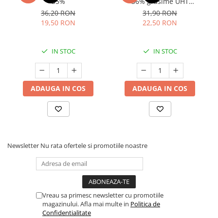
35%
36% grăsime UHT
MLEKOVITA
36,20 RON
31,90 RON
19,50 RON
22,50 RON
IN STOC
IN STOC
ADAUGA IN COS
ADAUGA IN COS
Newsletter
Nu rata ofertele si promotiile noastre
Vreau sa primesc newsletter cu promotiile
magazinului. Afla mai multe in
Politica de
Confidentialitate