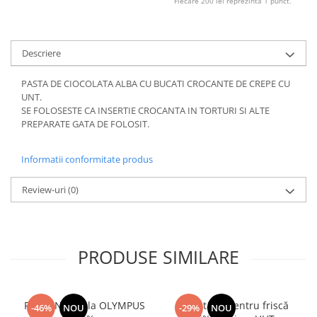
Fiecare 200 lei reprezinta 1 punct.
Descriere
PASTA DE CIOCOLATA ALBA CU BUCATI CROCANTE DE CREPE CU
UNT.
SE FOLOSESTE CA INSERTIE CROCANTA IN TORTURI SI ALTE
PREPARATE GATA DE FOLOSIT.
Informatii conformitate produs
Review-uri
(0)
PRODUSE SIMILARE
Frisca Naturala OLYMPUS
Smântână pentru friscă
-46%
NOU
-29%
NOU