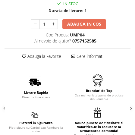
IN STOC
Durata de livrare:
1
ADAUGA IN COS
Cod Produs:
UMP04
Ai nevoie de ajutor?
0757152585
Adauga la Favorite
Cere informatii
Branduri de Top
Livrare Rapida
Cea mai variata gama de produse
Direct la tine acasa
din Romania
Platesti in Siguranta
Aduna puncte de fidelitate si
valorifica-le in reducere la
Plati sigure cu Cardul sau Ramburs la
urmatoarea comanda!
curier