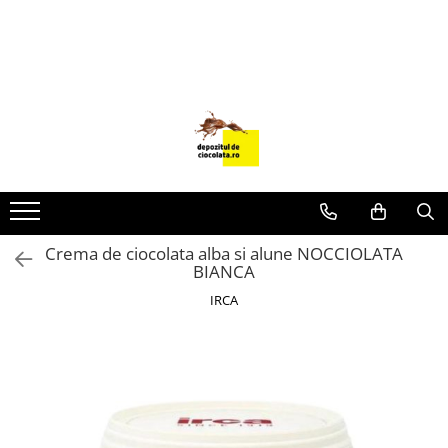
PRODUSE
CIOCOLATA
COLORANTI ALIMENTARI
DECOR
GLAZURI, UMPLUTURI, CREME
USTENSILE SI FORME SILICON
Crema de ciocolata alba si alune NOCCIOLATA
PASTA DE ZAHAR
BIANCA
AMBALAJE
IRCA
DIVERSE
FRISCA, UNT, LAPTE CONDENSAT
COJI TARTE
AROME