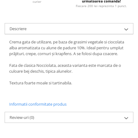
urmatoarea comanda!
curier
Fiecare 200 lei reprezinta 1 punct.
Descriere
Crema gata de utilizare, pe baza de grasimi vegetale si ciocolata
alba aromatizata cu alune de padure 10%. Ideal pentru umplut
prăjituri, crepe, cornuri și krapfens. A se folosi dupa coacere.
Fata de clasica Nocciolata, aceasta varianta este marcata de o
culoare bej deschis, tipica alunelor.
Textura foarte moale si tartinabila.
Informatii conformitate produs
Review-uri
(0)