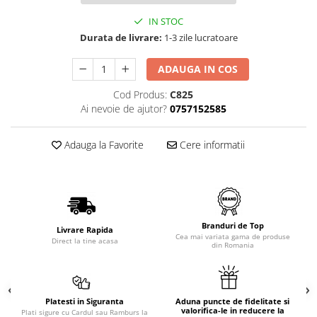
IN STOC
Durata de livrare:
1-3 zile lucratoare
ADAUGA IN COS
Cod Produs:
C825
Ai nevoie de ajutor?
0757152585
Adauga la Favorite
Cere informatii
Branduri de Top
Livrare Rapida
Cea mai variata gama de produse
Direct la tine acasa
din Romania
Platesti in Siguranta
Aduna puncte de fidelitate si
valorifica-le in reducere la
Plati sigure cu Cardul sau Ramburs la