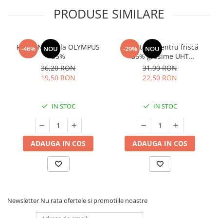
PRODUSE SIMILARE
Frisca Naturala OLYMPUS
Smântână pentru friscă
-46%
NOU
-29%
NOU
35%
36% grăsime UHT
MLEKOVITA
36,20 RON
31,90 RON
19,50 RON
22,50 RON
IN STOC
IN STOC
ADAUGA IN COS
ADAUGA IN COS
Newsletter
Nu rata ofertele si promotiile noastre