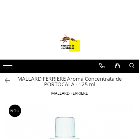
PRODUSE
CIOCOLATA
COLORANTI ALIMENTARI
DECOR
GLAZURI, UMPLUTURI, CREME
USTENSILE SI FORME SILICON
MALLARD FERRIERE Aroma Concentrata de
PASTA DE ZAHAR
PORTOCALA - 125 ml
AMBALAJE
MALLARD FERRIERE
DIVERSE
FRISCA, UNT, LAPTE CONDENSAT
NOU
COJI TARTE
AROME