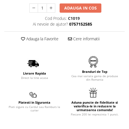
ADAUGA IN COS
Cod Produs:
C1019
Ai nevoie de ajutor?
0757152585
Adauga la Favorite
Cere informatii
Branduri de Top
Livrare Rapida
Cea mai variata gama de produse
Direct la tine acasa
din Romania
Platesti in Siguranta
Aduna puncte de fidelitate si
valorifica-le in reducere la
Plati sigure cu Cardul sau Ramburs la
urmatoarea comanda!
curier
Fiecare 200 lei reprezinta 1 punct.