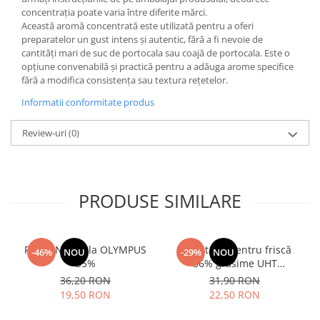
concentrația poate varia între diferite mărci.
Această aromă concentrată este utilizată pentru a oferi
preparatelor un gust intens și autentic, fără a fi nevoie de
cantități mari de suc de portocala sau coajă de portocala. Este o
opțiune convenabilă și practică pentru a adăuga arome specifice
fără a modifica consistența sau textura rețetelor.
Informatii conformitate produs
Review-uri
(0)
PRODUSE SIMILARE
Frisca Naturala OLYMPUS
Smântână pentru friscă
-46%
NOU
-29%
NOU
35%
36% grăsime UHT
MLEKOVITA
36,20 RON
31,90 RON
19,50 RON
22,50 RON