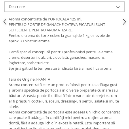
Descriere
Aroma concentrata de PORTOCALA 125 ml.
PENTRU O PORTIE DE GANACHE CATEVA PICATURI SUNT
SUFIECIENTE PENTRU AROMATIZARE.
Pentru o crema de tort/ eclere la gramaj de 1 kg e nevoie de
aprox 30 picaturi aroma.
Gamă special concepută pentru profesioniști pentru a aroma
creme, deserturi, dulciuri, ciocolată, ganaches, macarons,
înghețate, sorbeturi etc.
Sprijină gătitul la temperatură ridicată fără a modifica aroma.
Tara de Origine: FRANTA
Aroma concentrată este un produs folosit pentru a adăuga gust
și aromă specifică de portocala în diverse preparate culinare sau
băuturi. Aceasta poate fi utilizată într-o varietate de rețete, cum
ar fi prăjituri, cocteiluri, sosuri, dressing-uri pentru salate și multe
altele.
Aroma concentrată de portocala este adesea un lichid concentrat
care poate fi adăugat în cantități mici pentru a obține aroma
dorită, fără a adăuga lichid în exces la rețetă. Este important să
urmați instrucțiunile de pe ambalajul produsului, deoarece