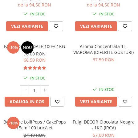
de la 94,50 RON
de la 94,50 RON
IN STOC
IN STOC
VEZI VARIANTE
VEZI VARIANTE
FAINA DE MIGDALE 100% 1KG
Aroma Concentrata 1l -
-10%
NOU
VIAROMA (DIFERITE GUSTURI)
76,00 RON
37,50 RON
68,50 RON
IN STOC
IN STOC
ADAUGA IN COS
VEZI VARIANTE
Betisoare LolliPops / CakePops
Fulgi DECOR Ciocolata Neagra
-18%
15cm 100 buc/set
- 1KG (IRCA)
24,40 RON
57,00 RON