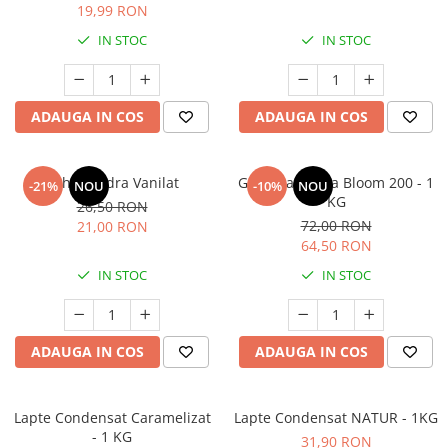
19,99 RON
IN STOC
IN STOC
ADAUGA IN COS
ADAUGA IN COS
Zahar Pudra Vanilat
Gelatina pudra Bloom 200 - 1
-21%
NOU
-10%
NOU
KG
26,50 RON
72,00 RON
21,00 RON
64,50 RON
IN STOC
IN STOC
ADAUGA IN COS
ADAUGA IN COS
Lapte Condensat Caramelizat
Lapte Condensat NATUR - 1KG
- 1 KG
31,90 RON