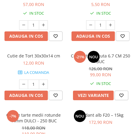
57,00 RON
5,50 RON
IN STOC
IN STOC
ADAUGA IN COS
ADAUGA IN COS
Cutie de Tort 30x30x14 cm
Coji Tarte Barcuta 6.7 CM 250
-21%
NOU
BUC
12,00 RON
126,00 RON
LA COMANDA
99,00 RON
IN STOC
ADAUGA IN COS
VEZI VARIANTE
Coji de tarte medii rotunde
Fondant alb F20 – 15kg
-7%
NOU
44mm DULCI - 250 BUC
172,90 RON
118,00 RON
110,00 RON