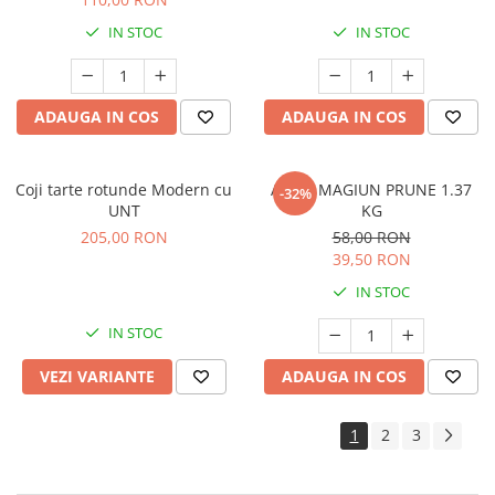
IN STOC
IN STOC
ADAUGA IN COS
ADAUGA IN COS
Coji tarte rotunde Modern cu
Arovit MAGIUN PRUNE 1.37
-32%
UNT
KG
205,00 RON
58,00 RON
39,50 RON
IN STOC
IN STOC
VEZI VARIANTE
ADAUGA IN COS
1
2
3