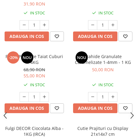
31,90 RON
IN STOC
IN STOC
ADAUGA IN COS
ADAUGA IN COS
Rahat Patiserie Taiat Cuburi
Arahide Granulate
-20%
NOU
NOU
4KG
Caramelizate 1-4mm - 1 KG
68,90 RON
50,00 RON
55,00 RON
IN STOC
IN STOC
ADAUGA IN COS
ADAUGA IN COS
Fulgi DECOR Ciocolata Alba -
Cutie Prajituri cu Display
1KG (IRCA)
21x14x7 cm