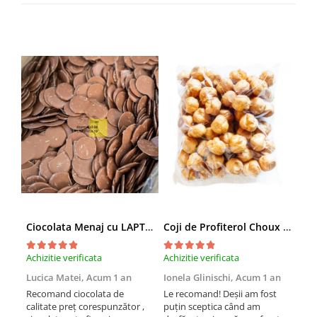
Ciocolata Menaj cu LAPTE Banuti
Coji de Profiterol Choux 43mm 200 buc
Achizitie verificata
Achizitie verificata
Achi
Lucica Matei,
Acum 1 an
Ionela Glinischi,
Acum 1 an
LIL
an
Recomand ciocolata de
Le recomand! Deșii am fost
calitate preț corespunzător ,
puțin sceptica când am
Foa