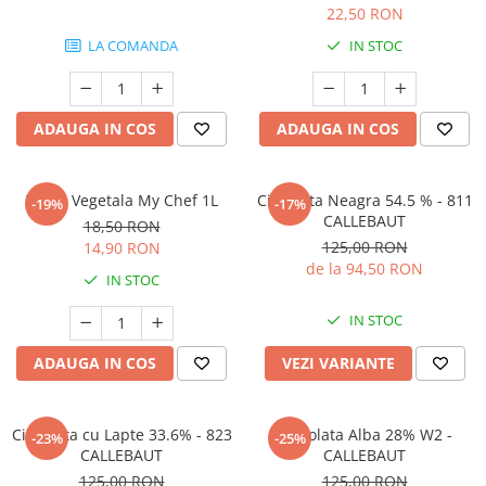
22,50 RON
LA COMANDA
IN STOC
ADAUGA IN COS
ADAUGA IN COS
Frisca Vegetala My Chef 1L
Ciocolata Neagra 54.5 % - 811
-19%
-17%
CALLEBAUT
18,50 RON
125,00 RON
14,90 RON
de la 94,50 RON
IN STOC
IN STOC
ADAUGA IN COS
VEZI VARIANTE
Ciocolata cu Lapte 33.6% - 823
Ciocolata Alba 28% W2 -
-23%
-25%
CALLEBAUT
CALLEBAUT
125,00 RON
125,00 RON