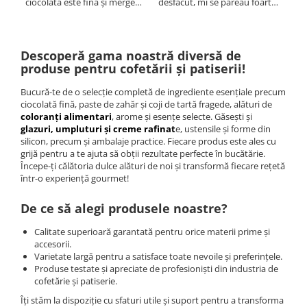
ciocolata este fina și merge
desfăcut, mi se păreau foarte
am 
atât la ganaj ,creme cu alte
tari, s-au înmuiat foarte
produse cât și pentru decor
repede. Au fost deliciu
Descoperă gama noastră diversă de
produse pentru cofetării și patiserii!
Bucură-te de o selecție completă de ingrediente esențiale precum
ciocolată fină, paste de zahăr și coji de tartă fragede, alături de
coloranți alimentari
, arome și esențe selecte. Găsești și
glazuri, umpluturi și creme rafinat
e, ustensile și forme din
silicon, precum și ambalaje practice. Fiecare produs este ales cu
grijă pentru a te ajuta să obții rezultate perfecte în bucătărie.
Începe-ți călătoria dulce alături de noi și transformă fiecare rețetă
într-o experiență gourmet!
De ce să alegi produsele noastre?
Calitate superioară garantată pentru orice materii prime și
accesorii.
Varietate largă pentru a satisface toate nevoile și preferințele.
Produse testate și apreciate de profesioniști din industria de
cofetărie și patiserie.
Îți stăm la dispoziție cu sfaturi utile și suport pentru a transforma