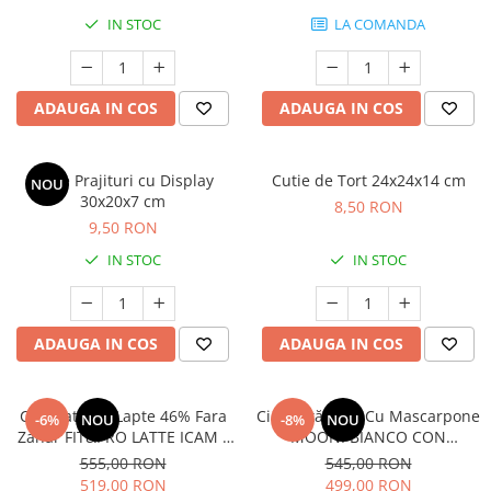
IN STOC
LA COMANDA
ADAUGA IN COS
ADAUGA IN COS
Cutie Prajituri cu Display
Cutie de Tort 24x24x14 cm
NOU
30x20x7 cm
8,50 RON
9,50 RON
IN STOC
IN STOC
ADAUGA IN COS
ADAUGA IN COS
Ciocolata Cu Lapte 46% Fara
Ciocolată Albă Cu Mascarpone
-6%
NOU
-8%
NOU
Zahar FIT&PRO LATTE ICAM -
MOONI BIANCO CON
4kg
MASCARPONE ICAM - 4kg
555,00 RON
545,00 RON
519,00 RON
499,00 RON