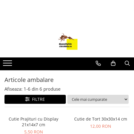
PRODUSE
CIOCOLATA
COLORANTI ALIMENTARI
DECOR
GLAZURI, UMPLUTURI, CREME
USTENSILE SI FORME SILICON
Articole ambalare
PASTA DE ZAHAR
AMBALAJE
Afiseaza:
1-
6
din
6
produse
DIVERSE
FILTRE
FRISCA, UNT, LAPTE CONDENSAT
COJI TARTE
Cutie Prajituri cu Display
Cutie de Tort 30x30x14 cm
21x14x7 cm
AROME
12,00 RON
5,50 RON