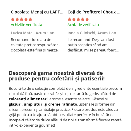
Ciocolata Menaj cu LAPTE Banuti
Coji de Profiterol Choux 43mm 200 buc
Achizitie verificata
Achizitie verificata
Achi
Lucica Matei,
Acum 1 an
Ionela Glinischi,
Acum 1 an
LIL
an
Recomand ciocolata de
Le recomand! Deșii am fost
calitate preț corespunzător ,
puțin sceptica când am
Foa
ciocolata este fina și merge
desfăcut, mi se păreau foarte
am 
atât la ganaj ,creme cu alte
tari, s-au înmuiat foarte
produse cât și pentru decor
repede. Au fost deliciu
Descoperă gama noastră diversă de
produse pentru cofetării și patiserii!
Bucură-te de o selecție completă de ingrediente esențiale precum
ciocolată fină, paste de zahăr și coji de tartă fragede, alături de
coloranți alimentari
, arome și esențe selecte. Găsești și
glazuri, umpluturi și creme rafinat
e, ustensile și forme din
silicon, precum și ambalaje practice. Fiecare produs este ales cu
grijă pentru a te ajuta să obții rezultate perfecte în bucătărie.
Începe-ți călătoria dulce alături de noi și transformă fiecare rețetă
într-o experiență gourmet!