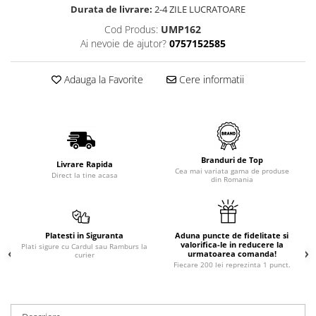
Durata de livrare:
2-4 ZILE LUCRATOARE
Cod Produs:
UMP162
Ai nevoie de ajutor?
0757152585
Adauga la Favorite
Cere informatii
Branduri de Top
Livrare Rapida
Cea mai variata gama de produse
Direct la tine acasa
din Romania
Platesti in Siguranta
Aduna puncte de fidelitate si
valorifica-le in reducere la
Plati sigure cu Cardul sau Ramburs la
urmatoarea comanda!
curier
Fiecare 200 lei reprezinta 1 punct.