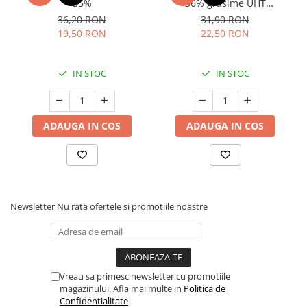
35%
36% grăsime UHT
MLEKOVITA
36,20 RON
31,90 RON
19,50 RON
22,50 RON
IN STOC
IN STOC
ADAUGA IN COS
ADAUGA IN COS
Newsletter
Nu rata ofertele si promotiile noastre
Vreau sa primesc newsletter cu promotiile
magazinului. Afla mai multe in
Politica de
Confidentialitate