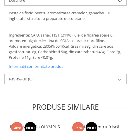
Descriere
Pasta de fistic, pentru aromatizarea cremelor, ganacheului,
inghetatei si a altor o preparate de cofetarie.
Ingrediente: CAJU, zahar, FISTIC(11%), ulei de floarea soarelui,
arome, emulgator: lecitina de SOIA; colorant: clorofiline.
Valoare energetica: 2305KJ/554Kcal, Grasimi 33g, din care acizi
grasi saturati 8g, Carbohidrati 50g, din care zaharuri 43g, Fibre 2g,
Proteine 11g, Sare <0,01g.
Informatii conformitate produs
Review-uri
(0)
PRODUSE SIMILARE
Frisca Naturala OLYMPUS
Smântână pentru friscă
-46%
NOU
-29%
NOU