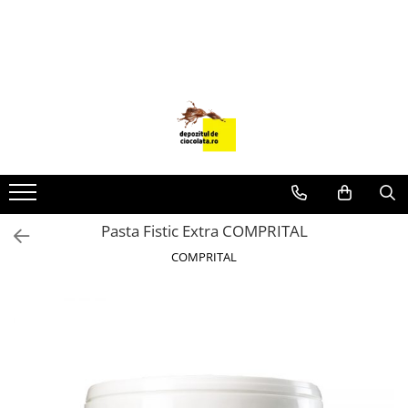
PRODUSE
CIOCOLATA
COLORANTI ALIMENTARI
DECOR
GLAZURI, UMPLUTURI, CREME
USTENSILE SI FORME SILICON
Pasta Fistic Extra COMPRITAL
PASTA DE ZAHAR
COMPRITAL
AMBALAJE
DIVERSE
FRISCA, UNT, LAPTE CONDENSAT
COJI TARTE
AROME