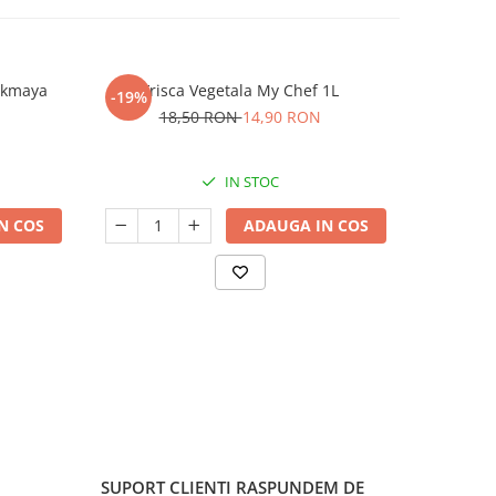
Pakmaya
Frisca Vegetala My Chef 1L
Frisca V
-19%
NOU
18,50 RON
14,90 RON
IN STOC
N COS
ADAUGA IN COS
SUPORT CLIENTI
RASPUNDEM DE