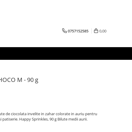
0757152585
0,00
HOCO M - 90 g
 de ciocolata invelite in zahar colorate in auriu pentru
 patiserie. Happy Sprinkles, 90 g Bilute medii aurii.