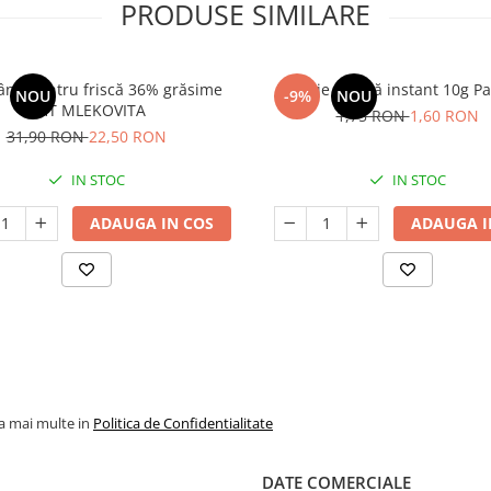
PRODUSE SIMILARE
nă pentru friscă 36% grăsime
Drojdie uscată instant 10g 
NOU
-9%
NOU
UHT MLEKOVITA
1,75 RON
1,60 RON
31,90 RON
22,50 RON
IN STOC
IN STOC
ADAUGA IN COS
ADAUGA I
la mai multe in
Politica de Confidentialitate
DATE COMERCIALE