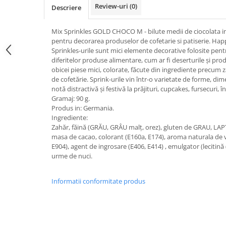
Review-uri
(0)
Descriere
Mix Sprinkles GOLD CHOCO M - bilute medii de ciocolata inv
pentru decorarea produselor de cofetarie si patiserie. Happy
Sprinkles-urile sunt mici elemente decorative folosite pen
diferitelor produse alimentare, cum ar fi deserturile și pro
obicei piese mici, colorate, făcute din ingrediente precum z
de cofetărie. Sprink-urile vin într-o varietate de forme, di
notă distractivă și festivă la prăjituri, cupcakes, fursecuri, î
Gramaj: 90 g.
Produs in: Germania.
Ingrediente:
Zahăr, făină (GRĂU, GRÂU malț, orez), gluten de GRAU, LAPT
masa de cacao, colorant (E160a, E174), aroma naturala de v
E904), agent de ingrosare (E406, E414) , emulgator (lecitină
urme de nuci.
Informatii conformitate produs