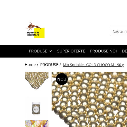
PRODUSE
CIOCOLATA
COLORANTI ALIMENTARI
DECOR
PRODUSE
SUPER OFERTE
PRODUSE NOI
DE
GLAZURI, UMPLUTURI, CREME
Home /
PRODUSE /
Mix Sprinkles GOLD CHOCO M - 90 g
USTENSILE SI FORME SILICON
PASTA DE ZAHAR
NOU
AMBALAJE
DIVERSE
FRISCA, UNT, LAPTE CONDENSAT
COJI TARTE
AROME