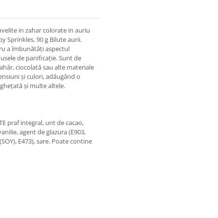
elite in zahar colorate in auriu
 Sprinkles, 90 g Bilute aurii.
tru a îmbunătăți aspectul
dusele de panificație. Sunt de
ahăr, ciocolată sau alte materiale
mensiuni și culori, adăugând o
nghețată și multe altele.
E praf integral, unt de cacao,
anilie, agent de glazura (E903,
 (SOY), E473), sare. Poate contine