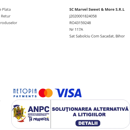
 Plata
SC Marvel Sweet & More S.R.L
e Retur
J2020001824058
Produselor
RO43159248
Nr 117A
Sat Sabolciu Com Sacadat, Bihor
a