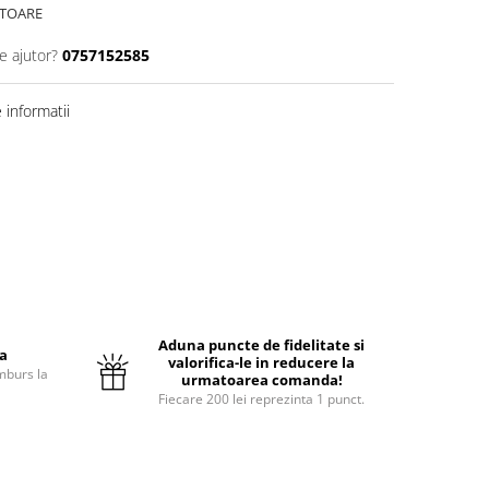
ATOARE
e ajutor?
0757152585
informatii
Aduna puncte de fidelitate si
ta
valorifica-le in reducere la
mburs la
urmatoarea comanda!
Fiecare 200 lei reprezinta 1 punct.