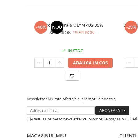
Frisca Naturala OLYMPUS 35%
Smântâ
-46%
NOU
-29%
36,20 RON
19,50 RON
IN STOC
ADAUGA IN COS
Newsletter
Nu rata ofertele si promotiile noastre
Vreau sa primesc newsletter cu promotiile magazinului. Af
MAGAZINUL MEU
CLIENTI