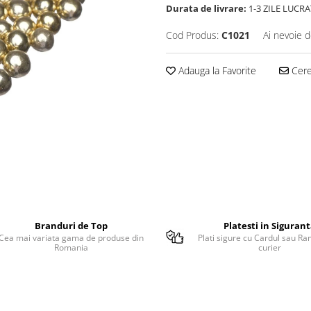
Durata de livrare:
1-3 ZILE LUCR
Cod Produs:
C1021
Ai nevoie d
Adauga la Favorite
Cere 
Branduri de Top
Platesti in Siguran
Cea mai variata gama de produse din
Plati sigure cu Cardul sau Ra
Romania
curier