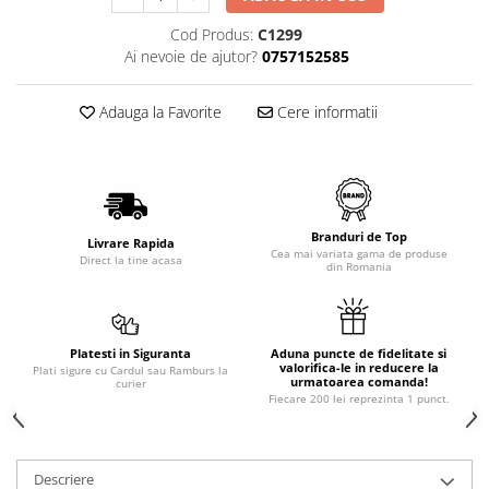
Cod Produs:
C1299
Ai nevoie de ajutor?
0757152585
Adauga la Favorite
Cere informatii
Branduri de Top
Livrare Rapida
Cea mai variata gama de produse
Direct la tine acasa
din Romania
Platesti in Siguranta
Aduna puncte de fidelitate si
valorifica-le in reducere la
Plati sigure cu Cardul sau Ramburs la
urmatoarea comanda!
curier
Fiecare 200 lei reprezinta 1 punct.
Descriere