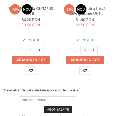
Frisca Naturala OLYMPUS
Smântână pentru friscă
-46%
NOU
-29%
NOU
35%
36% grăsime UHT
MLEKOVITA
36,20 RON
31,90 RON
19,50 RON
22,50 RON
IN STOC
IN STOC
ADAUGA IN COS
ADAUGA IN COS
Newsletter
Nu rata ofertele si promotiile noastre