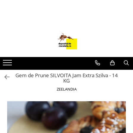
PRODUSE
CIOCOLATA
COLORANTI ALIMENTARI
DECOR
GLAZURI, UMPLUTURI, CREME
USTENSILE SI FORME SILICON
Gem de Prune SILVOITA Jam Extra Szilva - 14
PASTA DE ZAHAR
KG
AMBALAJE
ZEELANDIA
DIVERSE
FRISCA, UNT, LAPTE CONDENSAT
COJI TARTE
AROME