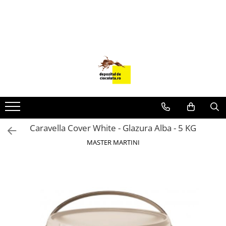
PRODUSE
CIOCOLATA
COLORANTI ALIMENTARI
DECOR
GLAZURI, UMPLUTURI, CREME
USTENSILE SI FORME SILICON
Caravella Cover White - Glazura Alba - 5 KG
PASTA DE ZAHAR
MASTER MARTINI
AMBALAJE
DIVERSE
FRISCA, UNT, LAPTE CONDENSAT
COJI TARTE
AROME