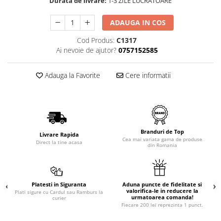
Durata de livrare:
1-3 ZILE LUCRATOARE
ADAUGA IN COS
Cod Produs:
C1317
Ai nevoie de ajutor?
0757152585
Adauga la Favorite
Cere informatii
Branduri de Top
Livrare Rapida
Cea mai variata gama de produse
Direct la tine acasa
din Romania
Platesti in Siguranta
Aduna puncte de fidelitate si
valorifica-le in reducere la
Plati sigure cu Cardul sau Ramburs la
urmatoarea comanda!
curier
Fiecare 200 lei reprezinta 1 punct.