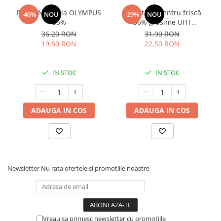
Frisca Naturala OLYMPUS
Smântână pentru friscă
-46%
NOU
-29%
NOU
35%
36% grăsime UHT
MLEKOVITA
36,20 RON
31,90 RON
19,50 RON
22,50 RON
IN STOC
IN STOC
ADAUGA IN COS
ADAUGA IN COS
Newsletter
Nu rata ofertele si promotiile noastre
Vreau sa primesc newsletter cu promotiile