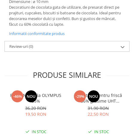
Dimensiune : ⌀ 10 mm
Decoratiuni de ciocolata gata de utilizare, de presarat direct pe
prajituri, cupcakes, biscuiti si batoane de ciocolata. Ideal pentru
decorarea meselor dulci și confetti. Bun și gustos de mâncat,
făcut cu 60% ciocolată cu lapte.
Informatii conformitate produs
Review-uri
(0)
PRODUSE SIMILARE
Frisca Naturala OLYMPUS
Smântână pentru friscă
-46%
NOU
-29%
NOU
35%
36% grăsime UHT
MLEKOVITA
36,20 RON
31,90 RON
19,50 RON
22,50 RON
IN STOC
IN STOC