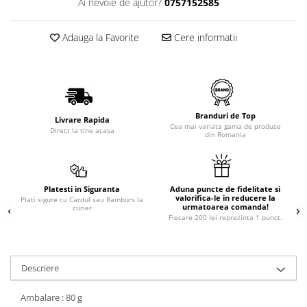
Ai nevoie de ajutor?
0757152585
Adauga la Favorite
Cere informatii
Branduri de Top
Livrare Rapida
Cea mai variata gama de produse
Direct la tine acasa
din Romania
Platesti in Siguranta
Aduna puncte de fidelitate si
valorifica-le in reducere la
Plati sigure cu Cardul sau Ramburs la
urmatoarea comanda!
curier
Fiecare 200 lei reprezinta 1 punct.
Descriere
Ambalare : 80 g