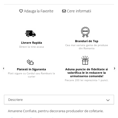
Adauga la Favorite
Cere informatii
Branduri de Top
Livrare Rapida
Cea mai variata gama de produse
Direct la tine acasa
din Romania
Platesti in Siguranta
Aduna puncte de fidelitate si
valorifica-le in reducere la
Plati sigure cu Cardul sau Ramburs la
urmatoarea comanda!
curier
Fiecare 200 lei reprezinta 1 punct.
Descriere
Amarene Confiate, pentru decorarea produselor de cofetarie.