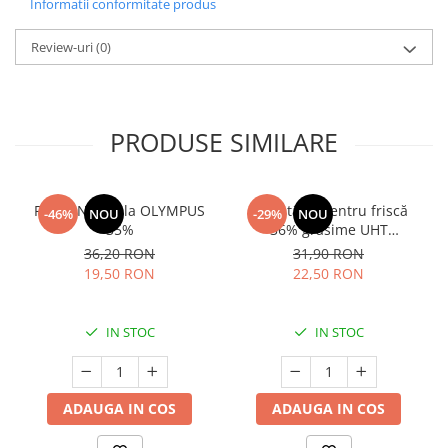
Informatii conformitate produs
Review-uri
(0)
PRODUSE SIMILARE
Frisca Naturala OLYMPUS
Smântână pentru friscă
-46%
NOU
-29%
NOU
35%
36% grăsime UHT
MLEKOVITA
36,20 RON
31,90 RON
19,50 RON
22,50 RON
IN STOC
IN STOC
ADAUGA IN COS
ADAUGA IN COS