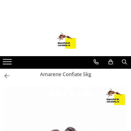
PRODUSE
CIOCOLATA
COLORANTI ALIMENTARI
DECOR
GLAZURI, UMPLUTURI, CREME
USTENSILE SI FORME SILICON
Amarene Confiate 5kg
PASTA DE ZAHAR
AMBALAJE
DIVERSE
FRISCA, UNT, LAPTE CONDENSAT
COJI TARTE
AROME