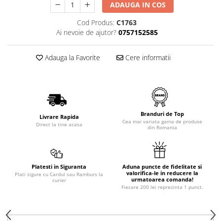
ADAUGA IN COS
Cod Produs:
C1763
Ai nevoie de ajutor?
0757152585
Adauga la Favorite
Cere informatii
Branduri de Top
Livrare Rapida
Cea mai variata gama de produse
Direct la tine acasa
din Romania
Platesti in Siguranta
Aduna puncte de fidelitate si
valorifica-le in reducere la
Plati sigure cu Cardul sau Ramburs la
urmatoarea comanda!
curier
Fiecare 200 lei reprezinta 1 punct.