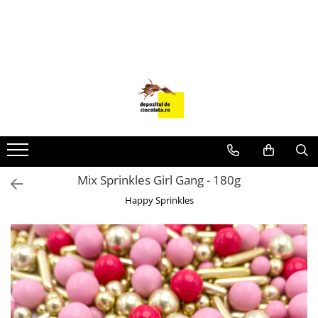
PRODUSE
CIOCOLATA
COLORANTI ALIMENTARI
DECOR
GLAZURI, UMPLUTURI, CREME
USTENSILE SI FORME SILICON
Mix Sprinkles Girl Gang - 180g
PASTA DE ZAHAR
Happy Sprinkles
AMBALAJE
DIVERSE
FRISCA, UNT, LAPTE CONDENSAT
COJI TARTE
AROME