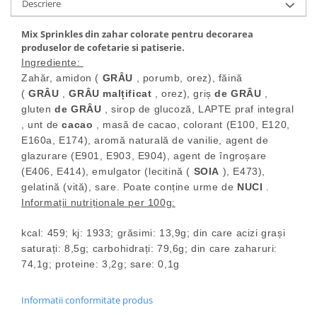
Descriere
Mix Sprinkles din zahar colorate pentru decorarea
produselor de cofetarie si patiserie.
Ingrediente:
Zahăr, amidon (
GRÂU
, porumb, orez), făină
(
GRÂU
,
GRÂU malțificat
, orez), griș
de GRÂU
,
gluten
de GRÂU
, sirop de glucoză, LAPTE praf integral
, unt de
cacao
, masă de cacao, colorant (E100, E120,
E160a, E174), aromă naturală de vanilie, agent de
glazurare (E901, E903, E904), agent de îngroșare
(E406, E414), emulgator (lecitină (
SOIA
), E473),
gelatină (vită), sare. Poate conține urme de
NUCI
.
Informații nutriționale per 100g:
kcal: 459; kj: 1933; grăsimi: 13,9g; din care acizi grași
saturați: 8,5g; carbohidrați: 79,6g; din care zaharuri:
74,1g; proteine: 3,2g; sare: 0,1g
Informatii conformitate produs