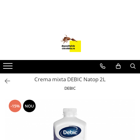
PRODUSE
CIOCOLATA
COLORANTI ALIMENTARI
DECOR
GLAZURI, UMPLUTURI, CREME
USTENSILE SI FORME SILICON
Crema mixta DEBIC Natop 2L
PASTA DE ZAHAR
DEBIC
AMBALAJE
DIVERSE
-15%
NOU
FRISCA, UNT, LAPTE CONDENSAT
COJI TARTE
AROME