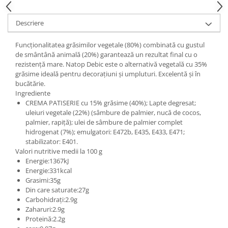
Descriere
Funcționalitatea grăsimilor vegetale (80%) combinată cu gustul
de smântână animală (20%) garantează un rezultat final cu o
rezistență mare. Natop Debic este o alternativă vegetală cu 35%
grăsime ideală pentru decorațiuni și umpluturi. Excelentă și în
bucătărie.
Ingrediente
CREMA PATISERIE cu 15% grăsime (40%); Lapte degresat;
uleiuri vegetale (22%) (sâmbure de palmier, nucă de cocos,
palmier, rapiță); ulei de sâmbure de palmier complet
hidrogenat (7%); emulgatori: E472b, E435, E433, E471;
stabilizator: E401.
Valori nutritive medii la 100 g
Energie:1367kJ
Energie:331kcal
Grasimi:35g
Din care saturate:27g
Carbohidrați:2.9g
Zaharuri:2.9g
Proteină:2.2g