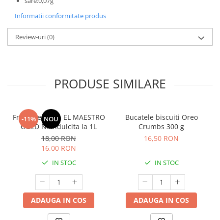
sare:0,07g
Informatii conformitate produs
Review-uri
(0)
PRODUSE SIMILARE
Frisca vegetala EL MAESTRO
Bucatele biscuiti Oreo
-11%
NOU
GOLD Neindulcita la 1L
Crumbs 300 g
18,00 RON
16,50 RON
16,00 RON
IN STOC
IN STOC
ADAUGA IN COS
ADAUGA IN COS