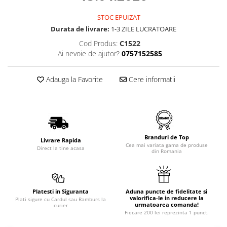
STOC EPUIZAT
Durata de livrare:
1-3 ZILE LUCRATOARE
Cod Produs:
C1522
Ai nevoie de ajutor?
0757152585
Adauga la Favorite
Cere informatii
Branduri de Top
Livrare Rapida
Cea mai variata gama de produse
Direct la tine acasa
din Romania
Platesti in Siguranta
Aduna puncte de fidelitate si
valorifica-le in reducere la
Plati sigure cu Cardul sau Ramburs la
urmatoarea comanda!
curier
Fiecare 200 lei reprezinta 1 punct.