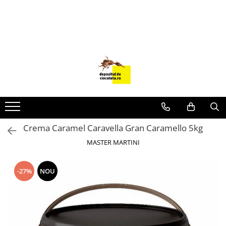
PRODUSE
CIOCOLATA
COLORANTI ALIMENTARI
DECOR
GLAZURI, UMPLUTURI, CREME
USTENSILE SI FORME SILICON
Crema Caramel Caravella Gran Caramello 5kg
PASTA DE ZAHAR
MASTER MARTINI
AMBALAJE
DIVERSE
-27%
NOU
FRISCA, UNT, LAPTE CONDENSAT
COJI TARTE
AROME