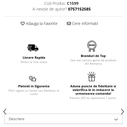
Cod Produs:
C1599
Ai nevoie de ajutor?
0757152585
Adauga la Favorite
Cere informatii
Branduri de Top
Livrare Rapida
Cea mai variata gama de produse
Direct la tine acasa
din Romania
Platesti in Siguranta
Aduna puncte de fidelitate si
valorifica-le in reducere la
Plati sigure cu Cardul sau Ramburs la
urmatoarea comanda!
curier
Fiecare 200 lei reprezinta 1 punct.
Descriere