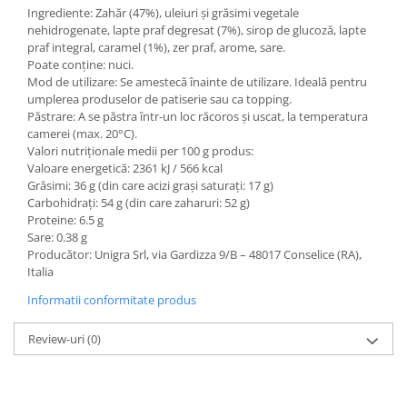
Ingrediente: Zahăr (47%), uleiuri și grăsimi vegetale
nehidrogenate, lapte praf degresat (7%), sirop de glucoză, lapte
praf integral, caramel (1%), zer praf, arome, sare.
Poate conține: nuci.
Mod de utilizare: Se amestecă înainte de utilizare. Ideală pentru
umplerea produselor de patiserie sau ca topping.
Păstrare: A se păstra într-un loc răcoros și uscat, la temperatura
camerei (max. 20°C).
Valori nutriționale medii per 100 g produs:
Valoare energetică: 2361 kJ / 566 kcal
Grăsimi: 36 g (din care acizi grași saturați: 17 g)
Carbohidrați: 54 g (din care zaharuri: 52 g)
Proteine: 6.5 g
Sare: 0.38 g
Producător: Unigra Srl, via Gardizza 9/B – 48017 Conselice (RA),
Italia
Informatii conformitate produs
Review-uri
(0)