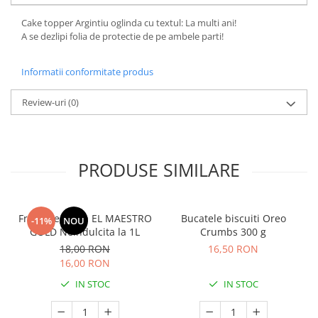
Cake topper Argintiu oglinda cu textul: La multi ani!
A se dezlipi folia de protectie de pe ambele parti!
Informatii conformitate produs
Review-uri
(0)
PRODUSE SIMILARE
Frisca vegetala EL MAESTRO
Bucatele biscuiti Oreo
-11%
NOU
GOLD Neindulcita la 1L
Crumbs 300 g
18,00 RON
16,50 RON
16,00 RON
IN STOC
IN STOC