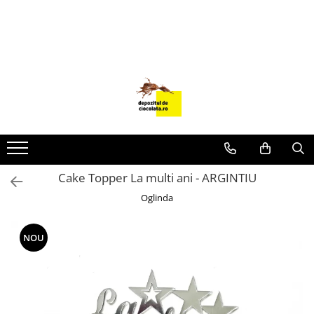
PRODUSE
CIOCOLATA
COLORANTI ALIMENTARI
DECOR
GLAZURI, UMPLUTURI, CREME
USTENSILE SI FORME SILICON
Cake Topper La multi ani - ARGINTIU
PASTA DE ZAHAR
Oglinda
AMBALAJE
DIVERSE
NOU
FRISCA, UNT, LAPTE CONDENSAT
COJI TARTE
AROME