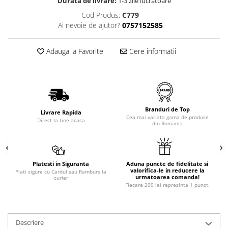
Durata de livrare:
1-3 zile lucratoare
Cod Produs:
C779
Ai nevoie de ajutor?
0757152585
Adauga la Favorite
Cere informatii
Branduri de Top
Livrare Rapida
Cea mai variata gama de produse
Direct la tine acasa
din Romania
Platesti in Siguranta
Aduna puncte de fidelitate si
valorifica-le in reducere la
Plati sigure cu Cardul sau Ramburs la
urmatoarea comanda!
curier
Fiecare 200 lei reprezinta 1 punct.
Descriere