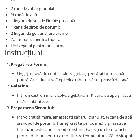
2 căni de zahăr granulat
¾ cană de apă
1 lingură de suc de lămâie proaspăt
1 cană de sirop de porumb
2 linguri de gelatină fără arome
Zahăr pudră pentru tapetat
Ulei vegetal pentru uns forma
Instrucțiuni:
Pregătirea Formei:
Ungeți o tavă de copt cu ulei vegetal și presărați-o cu zahăr
pudră. Acest lucru va împiedica rahatul să se lipească de tavă.
Gelatina:
Într-un castron mic, dizolvați gelatina în ¼ cană de apă și lăsați-
o să se hidrateze.
Prepararea Siropului:
Într-o cratiță mare, amestecați zahărul granulat, ¾ cană de apă
și siropul de porumb. Puneți cratița pe foc mediu și lăsați să
fiarbă, amestecând în mod constant. Folosiți un termometru
pentru dulciuri pentru a monitoriza temperatura. Când siropul