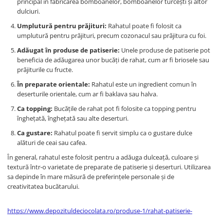
principal în fabricarea bomboanelor, bomboanelor turcești și altor
dulciuri.
Umplutură pentru prăjituri:
Rahatul poate fi folosit ca
umplutură pentru prăjituri, precum cozonacul sau prăjitura cu foi.
Adăugat în produse de patiserie:
Unele produse de patiserie pot
beneficia de adăugarea unor bucăți de rahat, cum ar fi briosele sau
prăjiturile cu fructe.
În preparate orientale:
Rahatul este un ingredient comun în
deserturile orientale, cum ar fi baklava sau halva.
Ca topping:
Bucățile de rahat pot fi folosite ca topping pentru
înghețată, înghețată sau alte deserturi.
Ca gustare:
Rahatul poate fi servit simplu ca o gustare dulce
alături de ceai sau cafea.
În general, rahatul este folosit pentru a adăuga dulceață, culoare și
textură într-o varietate de preparate de patiserie și deserturi. Utilizarea
sa depinde în mare măsură de preferințele personale și de
creativitatea bucătarului.
https://www.depozituldeciocolata.ro/produse-1/rahat-patiserie-