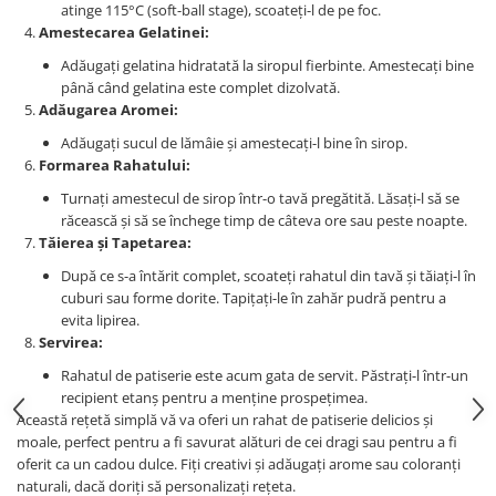
atinge 115°C (soft-ball stage), scoateți-l de pe foc.
Amestecarea Gelatinei:
Adăugați gelatina hidratată la siropul fierbinte. Amestecați bine
până când gelatina este complet dizolvată.
Adăugarea Aromei:
Adăugați sucul de lămâie și amestecați-l bine în sirop.
Formarea Rahatului:
Turnați amestecul de sirop într-o tavă pregătită. Lăsați-l să se
răcească și să se închege timp de câteva ore sau peste noapte.
Tăierea și Tapetarea:
După ce s-a întărit complet, scoateți rahatul din tavă și tăiați-l în
cuburi sau forme dorite. Tapițați-le în zahăr pudră pentru a
evita lipirea.
Servirea:
Rahatul de patiserie este acum gata de servit. Păstrați-l într-un
recipient etanș pentru a menține prospețimea.
Această rețetă simplă vă va oferi un rahat de patiserie delicios și
moale, perfect pentru a fi savurat alături de cei dragi sau pentru a fi
oferit ca un cadou dulce. Fiți creativi și adăugați arome sau coloranți
naturali, dacă doriți să personalizați rețeta.