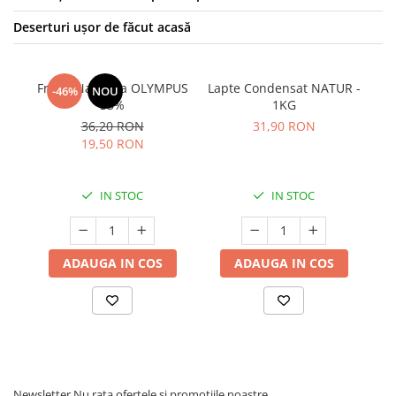
Deserturi ușor de făcut acasă
Frisca Naturala OLYMPUS
Lapte Condensat NATUR -
-46%
NOU
35%
1KG
36,20 RON
31,90 RON
19,50 RON
IN STOC
IN STOC
ADAUGA IN COS
ADAUGA IN COS
Newsletter
Nu rata ofertele si promotiile noastre