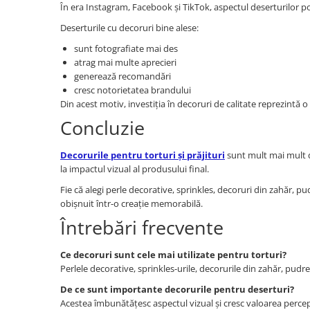
În era Instagram, Facebook și TikTok, aspectul deserturilor p
Deserturile cu decoruri bine alese:
sunt fotografiate mai des
atrag mai multe aprecieri
generează recomandări
cresc notorietatea brandului
Din acest motiv, investiția în decoruri de calitate reprezintă 
Concluzie
Decorurile pentru torturi și prăjituri
sunt mult mai mult de
la impactul vizual al produsului final.
Fie că alegi perle decorative, sprinkles, decoruri din zahăr, 
obișnuit într-o creație memorabilă.
Întrebări frecvente
Ce decoruri sunt cele mai utilizate pentru torturi?
Perlele decorative, sprinkles-urile, decorurile din zahăr, pudre
De ce sunt importante decorurile pentru deserturi?
Acestea îmbunătățesc aspectul vizual și cresc valoarea perce