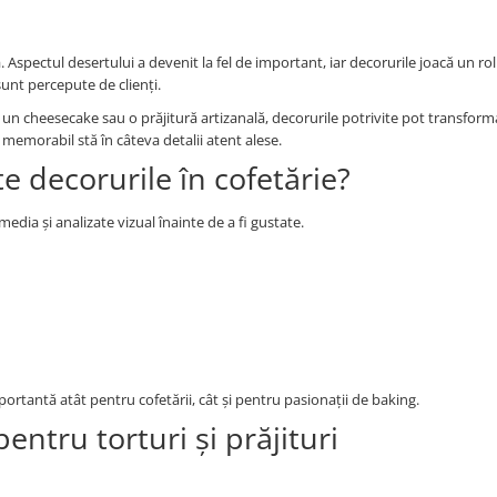
Aspectul desertului a devenit la fel de important, iar decorurile joacă un rol
sunt percepute de clienți.
 un cheesecake sau o prăjitură artizanală, decorurile potrivite pot transfor
l memorabil stă în câteva detalii atent alese.
e decorurile în cofetărie?
media și analizate vizual înainte de a fi gustate.
tantă atât pentru cofetării, cât și pentru pasionații de baking.
entru torturi și prăjituri