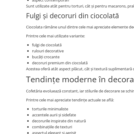
aspect contemporan
Sunt utilizate atât pentru torturi, cât și pentru macarons, pral
Fulgi și decoruri din ciocolată
Ciocolata rămâne unul dintre cele mai apreciate elemente de
Printre cele mai utilizate variante:
fulgi de ciocolată
rulouri decorative
bucăți crocante
decoruri premium din ciocolată
Acestea oferă atât aspect plăcut, cât și textură suplimentară 
Tendințe moderne în decorar
Cofetăria evoluează constant, iar stilurile de decorare se schi
Printre cele mai apreciate tendințe actuale se află:
torturile minimaliste
accentele aurii și sidefate
decorurile inspirate din natură
combinațiile de texturi
aspectul elegant și aerisit