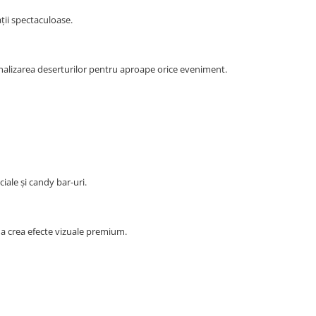
ții spectaculoase.
onalizarea deserturilor pentru aproape orice eveniment.
ale și candy bar-uri.
a crea efecte vizuale premium.