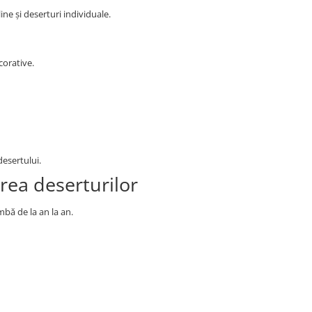
ine și deserturi individuale.
corative.
desertului.
ea deserturilor
mbă de la an la an.