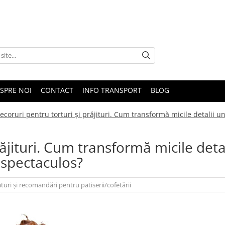
SPRE NOI
CONTACT
INFO TRANSPORT
BLOG
ecoruri pentru torturi și prăjituri. Cum transformă micile detalii u
ăjituri. Cum transformă micile detal
 spectaculos?
aturi și recomandări pentru patiserii/cofetării