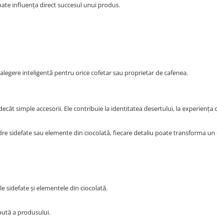
oate influența direct succesul unui produs.
o alegere inteligentă pentru orice cofetar sau proprietar de cafenea.
cât simple accesorii. Ele contribuie la identitatea desertului, la experiența cl
pudre sidefate sau elemente din ciocolată, fiecare detaliu poate transforma un
le sidefate și elementele din ciocolată.
pută a produsului.