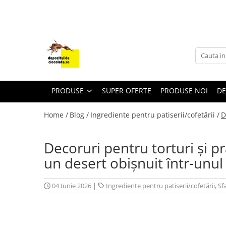
PRODUSE
CIOCOLATA
COLORANTI ALIMENTARI
DECOR
PRODUSE
SUPER OFERTE
PRODUSE NOI
DE
GLAZURI, UMPLUTURI, CREME
Home /
Blog /
Ingrediente pentru patiserii/cofetării /
D
USTENSILE SI FORME SILICON
PASTA DE ZAHAR
Decoruri pentru torturi și pr
AMBALAJE
un desert obișnuit într-unul
DIVERSE
FRISCA, UNT, LAPTE CONDENSAT
04 Iunie 2026
|
Ingrediente pentru patiserii/cofetării
,
Sf
COJI TARTE
AROME