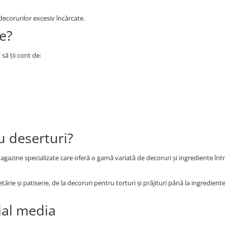
decorurilor excesiv încărcate.
te?
să ții cont de:
u deserturi?
 magazine specializate care oferă o gamă variată de decoruri și ingrediente înt
ărie și patiserie, de la decoruri pentru torturi și prăjituri până la ingredie
ial media