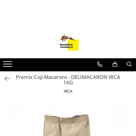
PRODUSE
CIOCOLATA
COLORANTI ALIMENTARI
DECOR
GLAZURI, UMPLUTURI, CREME
USTENSILE SI FORME SILICON
Premix Coji Macarons - DELIMACARON IRCA
PASTA DE ZAHAR
1KG
AMBALAJE
IRCA
DIVERSE
FRISCA, UNT, LAPTE CONDENSAT
COJI TARTE
AROME