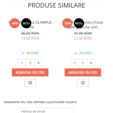
PRODUSE SIMILARE
Frisca Naturala OLYMPUS
Smântână pentru friscă
-46%
NOU
-29%
NOU
35%
36% grăsime UHT
MLEKOVITA
36,20 RON
31,90 RON
19,50 RON
22,50 RON
IN STOC
IN STOC
ADAUGA IN COS
ADAUGA IN COS
Newsletter
Nu rata ofertele si promotiile noastre