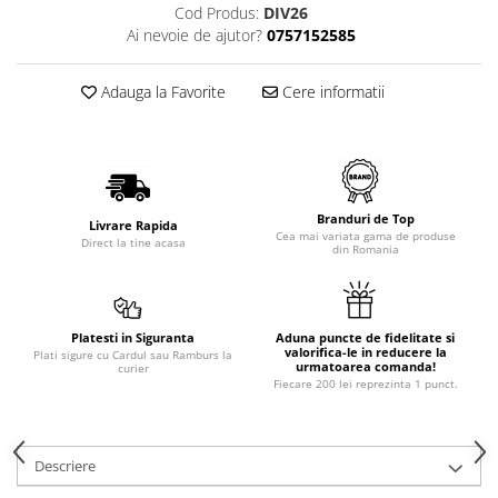
Cod Produs:
DIV26
Ai nevoie de ajutor?
0757152585
Adauga la Favorite
Cere informatii
Branduri de Top
Livrare Rapida
Cea mai variata gama de produse
Direct la tine acasa
din Romania
Platesti in Siguranta
Aduna puncte de fidelitate si
valorifica-le in reducere la
Plati sigure cu Cardul sau Ramburs la
urmatoarea comanda!
curier
Fiecare 200 lei reprezinta 1 punct.
Descriere