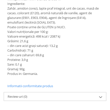
Ingrediente:
Zahăr, amidon (orez), lapte praf integral, unt de cacao, masă de
cacao, colorant (E120), aromă naturală de vanilie, agent de
glazurare (E901, E903, E904), agent de îngroșare (E414),
emulsifiant (lecitină (SOIA), E473).
Poate conține urme de GLUTEN și NUCI.
Valori nutriționale per 100 g:
Valoare energetică: 498 kcal / 2087 kJ
Grăsimi: 21,6 g
– din care acizi grași saturați: 13,2 g
Carbohidrați: 71 g
– din care zaharuri: 69,8 g
Proteine: 3,9 g
Sare: 0,1 g
Gramaj: 90g.
Produs in: Germania.
Informatii conformitate produs
Review-uri
(0)