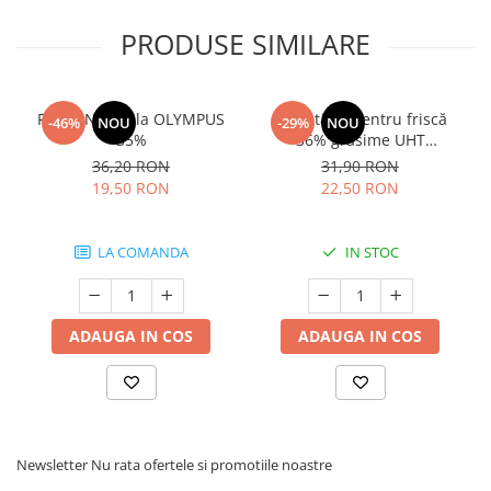
PRODUSE SIMILARE
Frisca Naturala OLYMPUS
Smântână pentru friscă
-46%
NOU
-29%
NOU
35%
36% grăsime UHT
MLEKOVITA
36,20 RON
31,90 RON
19,50 RON
22,50 RON
LA COMANDA
IN STOC
ADAUGA IN COS
ADAUGA IN COS
Newsletter
Nu rata ofertele si promotiile noastre