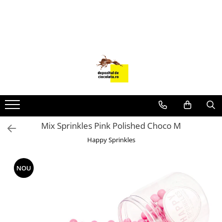
PRODUSE
CIOCOLATA
COLORANTI ALIMENTARI
DECOR
GLAZURI, UMPLUTURI, CREME
USTENSILE SI FORME SILICON
Mix Sprinkles Pink Polished Choco M
PASTA DE ZAHAR
Happy Sprinkles
AMBALAJE
DIVERSE
NOU
FRISCA, UNT, LAPTE CONDENSAT
COJI TARTE
AROME