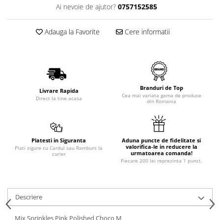
Ai nevoie de ajutor?
0757152585
Adauga la Favorite
Cere informatii
Branduri de Top
Livrare Rapida
Cea mai variata gama de produse
Direct la tine acasa
din Romania
Platesti in Siguranta
Aduna puncte de fidelitate si
valorifica-le in reducere la
Plati sigure cu Cardul sau Ramburs la
urmatoarea comanda!
curier
Fiecare 200 lei reprezinta 1 punct.
Descriere
Mix Sprinkles Pink Polished Choco M