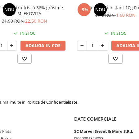
nă pentru friscă 36% grăsime
Drojdie uscată instant 10g 
NOU
-9%
NOU
UHT MLEKOVITA
1,75 RON
1,60 RON
31,90 RON
22,50 RON
IN STOC
IN STOC
ADAUGA IN COS
ADAUGA I
la mai multe in
Politica de Confidentialitate
DATE COMERCIALE
 Plata
SC Marvel Sweet & More S.R.L
e Retur
J2020001824058