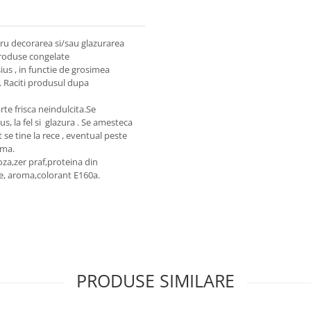
tru decorarea si/sau glazurarea
 produse congelate
ius , in functie de grosimea
 . Raciti produsul dupa
rte frisca neindulcita.Se
us, la fel si glazura . Se amesteca
 se tine la rece , eventual peste
ema.
oza,zer praf,proteina din
e, aroma,colorant E160a.
PRODUSE SIMILARE