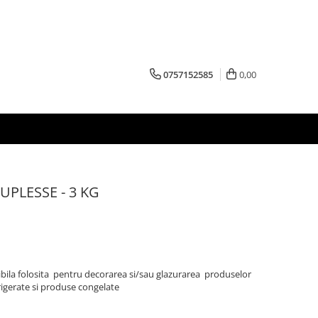
0757152585
0,00
OUPLESSE - 3 KG
xibila folosita pentru decorarea si/sau glazurarea produselor
efrigerate si produse congelate