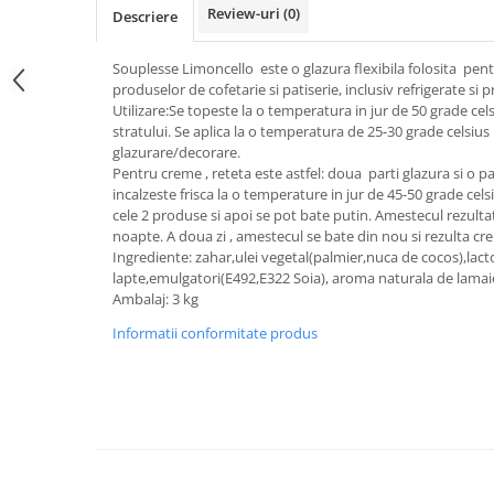
Review-uri
(0)
Descriere
Souplesse Limoncello este o glazura flexibila folosita pen
produselor de cofetarie si patiserie, inclusiv refrigerate si
Utilizare:Se topeste la o temperatura in jur de 50 grade cels
stratului. Se aplica la o temperatura de 25-30 grade celsius
glazurare/decorare.
Pentru creme , reteta este astfel: doua parti glazura si o pa
incalzeste frisca la o temperature in jur de 45-50 grade celsi
cele 2 produse si apoi se pot bate putin. Amestecul rezultat
noapte. A doua zi , amestecul se bate din nou si rezulta cr
Ingrediente: zahar,ulei vegetal(palmier,nuca de cocos),lact
lapte,emulgatori(E492,E322 Soia), aroma naturala de lamai
Ambalaj: 3 kg
Informatii conformitate produs