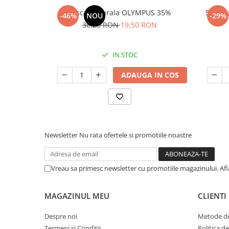
Frisca Naturala OLYMPUS 35%
Smântâ
-46%
NOU
-29%
36,20 RON
19,50 RON
IN STOC
ADAUGA IN COS
Newsletter
Nu rata ofertele si promotiile noastre
Vreau sa primesc newsletter cu promotiile magazinului. Af
MAGAZINUL MEU
CLIENTI
Despre noi
Metode de
Termeni si Conditii
Politica d