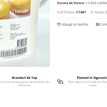
Durata de livrare:
1-3 ZILE LUCR
Cod Produs:
C1487
Ai nevoie d
Adauga la Favorite
Cere 
Branduri de Top
Platesti in Siguran
Cea mai variata gama de produse din
Plati sigure cu Cardul sau Ra
Romania
curier