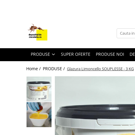
PRODUSE
CIOCOLATA
COLORANTI ALIMENTARI
DECOR
PRODUSE
SUPER OFERTE
PRODUSE NOI
DE
GLAZURI, UMPLUTURI, CREME
Home /
PRODUSE /
Glazura Limoncello SOUPLESSE - 3 KG
USTENSILE SI FORME SILICON
PASTA DE ZAHAR
AMBALAJE
DIVERSE
FRISCA, UNT, LAPTE CONDENSAT
COJI TARTE
AROME