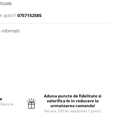
ATOARE
e ajutor?
0757152585
informatii
Aduna puncte de fidelitate si
ta
valorifica-le in reducere la
mburs la
urmatoarea comanda!
Fiecare 200 lei reprezinta 1 punct.