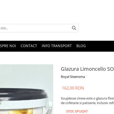
SPRE NOI
CONTACT
INFO TRANSPORT
BLOG
Glazura Limoncello S
Royal Steensma
162,00 RON
Souplesse cirese este o glazura fle
de cofetarie si patiserie, inclusiv r
STOC EPUIZAT