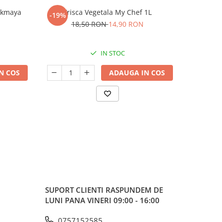
Pakmaya
Frisca Vegetala My Chef 1L
Frisca V
-19%
NOU
18,50 RON
14,90 RON
IN STOC
N COS
ADAUGA IN COS
SUPORT CLIENTI
RASPUNDEM DE
LUNI PANA VINERI 09:00 - 16:00
0757152585